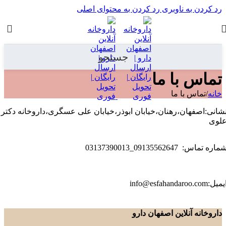
رد کردن به ناوبری
رد کردن به محتوای اصلی
جستجو
تماس با ما
خانه
/
تماس با ما
شانی:اصفهان،رهنان،خیابان ابوذر،خیابان علی عسگری،داروخانه دکتر
لوی
شماره تماس: 09135562647_03137390013
ایمیل:info@esfahandaroo.com
داروخانه آنلاین اصفهان دارو