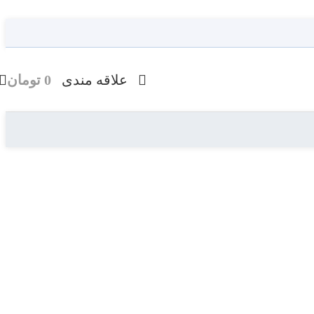
علاقه مندی
0
تومان