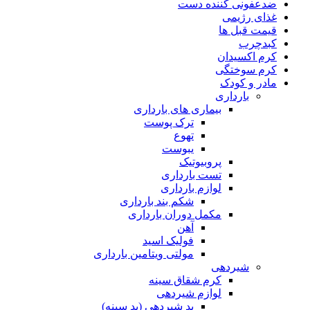
ضدعفونی کننده دست
غذای رژیمی
قیمت قبل ها
کبدچرب
کرم اکسیدان
کرم سوختگی
مادر و کودک
بارداری
بیماری های بارداری
ترک پوست
تهوع
یبوست
پروبیوتیک
تست بارداری
لوازم بارداری
شکم بند بارداری
مکمل دوران بارداری
آهن
فولیک اسید
مولتی ویتامین بارداری
شیردهی
کرم شقاق سینه
لوازم شیردهی
پد شیردهی (پد سینه)