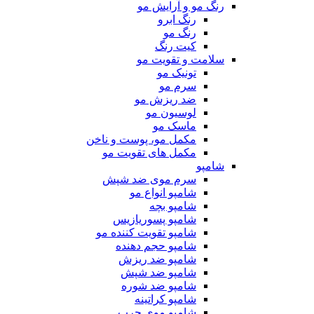
رنگ مو و آرایش مو
رنگ ابرو
رنگ مو
کیت رنگ
سلامت و تقویت مو
تونیک مو
سرم مو
ضد ریزش مو
لوسیون مو
ماسک مو
مکمل مو، پوست و ناخن
مکمل های تقویت مو
شامپو
سرم موی ضد شپش
شامپو انواع مو
شامپو بچه
شامپو پسوریازیس
شامپو تقویت کننده مو
شامپو حجم دهنده
شامپو ضد ریزش
شامپو ضد شپش
شامپو ضد شوره
شامپو کراتینه
شامپو موی چرب