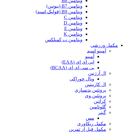
ویتامین B6
ویتامین B7 (بیوتین)
ویتامین B9 (فولیک اسید)
ویتامین C
ویتامین D
ویتامین E
ویتامین K
ویتامین ب کمپلکس
مکمل ورزشی
آمینو اسید
آمینو
ایی ای ای (EAA)
بی سی ای ای (BCAA)
ال آرژنین
ویال خوراکی
ال کارنیتین
پروتئین بدنسازی
پروتئین وی
کراتین
گلوتامین
گینر
مس
مکمل ریکاوری
مکمل قبل از تمرین