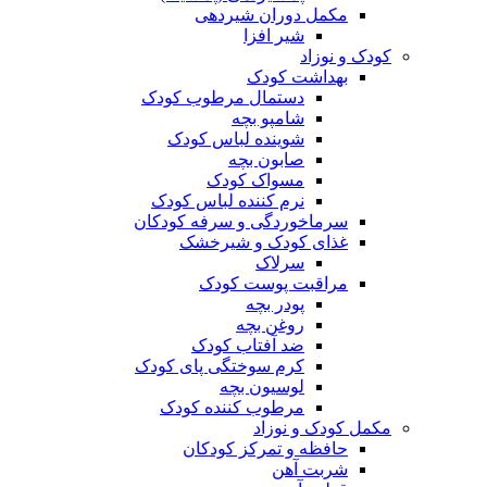
مکمل دوران شیردهی
شیر افزا
کودک و نوزاد
بهداشت کودک
دستمال مرطوب کودک
شامپو بچه
شوینده لباس کودک
صابون بچه
مسواک کودک
نرم کننده لباس کودک
سرماخوردگی و سرفه کودکان
غذای کودک و شیرخشک
سرلاک
مراقبت پوست کودک
پودر بچه
روغن بچه
ضد آفتاب کودک
کرم سوختگی پای کودک
لوسیون بچه
مرطوب کننده کودک
مکمل کودک و نوزاد
حافظه و تمرکز کودکان
شربت آهن