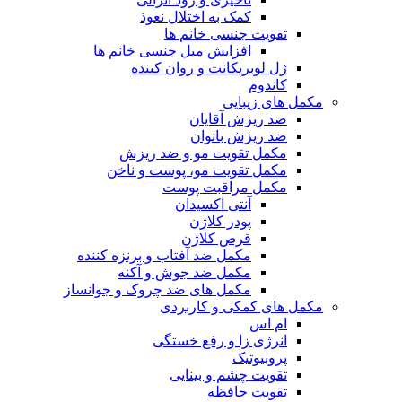
کمک به اختلال نعوذ
تقویت جنسی خانم ها
افزایش میل جنسی خانم ها
ژل لوبریکانت و روان کننده
کاندوم
مکمل های زیبایی
ضد ریزش آقایان
ضد ریزش بانوان
مکمل تقویت مو و ضد ریزش
مکمل تقویت مو، پوست و ناخن
مکمل مراقبت پوست
آنتی اکسیدان
پودر کلاژن
قرص کلاژن
مکمل ضد آفتاب و برنزه کننده
مکمل ضد جوش و آکنه
مکمل های ضد چروک و جوانساز
مکمل های کمکی و کاربردی
ام اس
انرژی زا و رفع خستگی
پروبیوتیک
تقویت چشم و بینایی
تقویت حافظه