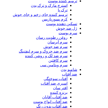
ترمیم کننده پوست
استرچ مارک و ترک بدن
ترک پا
ترمیم کننده جای زخم و جای جوش
کرم پسوریازیس
تسکین دهنده پوست
ژل ضد جوش
سرم پوست
روغن رطوبت رسان
سرم آبرسان
سرم ضد جوش
سرم ضد چروک و سرم لیفتینگ
سرم ضد لک و روشن کننده
سرم کافئین
سرم ویتامین سی
شامپو بدن
ضد آفتاب
آفتاب سوختگی
اسپری ضد آفتاب
افتر سان
برنزه کننده
ضد آفتاب آقایان
ضد آفتاب انواع پوست
ضد آفتاب بدون رنگ