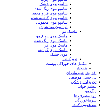
شامپو موی خشک
شامپو موی رنگ شده
شامپو موی فر و مجعد
شامپو موی کاشته شده
شامپو موی معمولی
لوسیون ضد شپش
ماسک مو
ماسک موی انواع مو
ماسک موی رنگ شده
ماسک موی فر
ماسک موی کراتینه
موی خشک
نرم کننده
مکمل های خوراکی پوست
هایلایتر
افزایش شیرمادران
بی حسی موضعی
تجهیزات پزشکی
تنظیم خواب
رنگ مو
زود مصرف ها
سرماخوردگی
ضدعفونی کننده