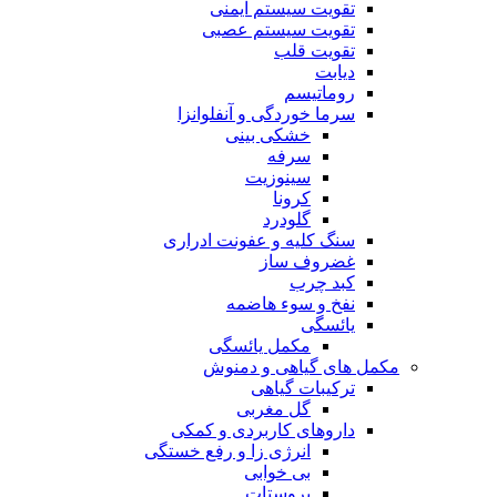
تقویت سیستم ایمنی
تقویت سیستم عصبی
تقویت قلب
دیابت
روماتیسم
سرما خوردگی و آنفلوانزا
خشکی بینی
سرفه
سینوزیت
کرونا
گلودرد
سنگ کلیه و عفونت ادراری
غضروف ساز
کبد چرب
نفخ و سوء هاضمه
یائسگی
مکمل یائسگی
مکمل های گیاهی و دمنوش
ترکیبات گیاهی
گل مغربی
داروهای کاربردی و کمکی
انرژی زا و رفع خستگی
بی خوابی
پروستات