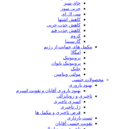
چای سبز
چربی سوز
سی ال ای
کاهش اشتها
کاهش جذب چربی
کاهش جذب قند
کروم
گارسینیا
مکمل های حمایت از رژیم
امگا3
پروبیوتیک
پروبیوتیک بانوان
جلبک
مولتی ویتامین
محصولات جنسی
بهبود باروری
بهبود باروری آقایان و تقویت اسپرم
تاخیری و زودانزالی
اسپری تاخیری
ژل تاخیری
قرص تاخیری و مکمل ها
تست بارداری
تقویت جنسی آقایان
تاخیری و زود انزالی