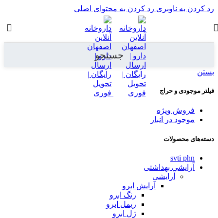
رد کردن به ناوبری
رد کردن به محتوای اصلی
جستجو
بستن
فیلتر موجودی و حراج
فروش ویژه
موجود در انبار
دسته‌های محصولات
svti phn
آرایشی بهداشتی
آرایشی
آرایش ابرو
رنگ ابرو
ریمل ابرو
ژل ابرو