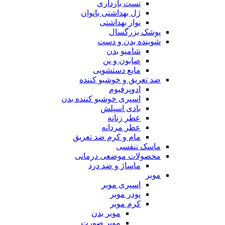
تست بارداری
ژل بهداشتی بانوان
نوار بهداشتی
پوشک بزرگسال
شوینده بدن و دست
شامپو بدن
صابون و پن
مایع دستشویی
ضد تعریق و خوشبو کننده
ادوپرفیوم
اسپری خوشبو کننده بدن
بادی اسپلش
عطر زنانه
عطر مردانه
مام و کرم ضد تعریق
ماسک تنفسی
محصولات موضعی درمانی
ماساژ و ضد درد
موبر
اسپری موبر
پودر موبر
کرم موبر
موبر بدن
موبر صورت