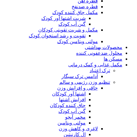
قطره آهن
قطره ضدنفخ
مکمل چاق کننده کودک
شربت اشتها آور کودک
گین آپ کودک
مکمل و شربت تقویتی کودکان
تقویت و رشد استخوان کودک
مولتی ویتامین کودک
محصولات بهداشتی
محلول ضدعفونی کننده
مسکن ها
مکمل غذایی و کمک درمانی
ترک اعتیاد
آدامس ترک سیگار
تنظیم وزن رژیمی و سالم
چاقی و افزایش وزن
اشتها آور کودکان
افزایش اشتها
چاق کننده کودکان
گین آپ کودک
مخمر آبجو
مولتی ویتامین
لاغری و کاهش وزن
ال کارنیتین