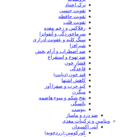
ترک اعتیاد
تقویت جنسی
تقویت حافظه
تقویت قلب
رفلاکس و زخم معده
سرماخوردگی و آنفوانزا
سنگ کلیه و عفونت ادراری
شیرافزا
ضد اضطراب و آرام بخش
ضد تهوع و استفراغ
فشار خون
قاعدگی
قند خون (دیابت)
کاهش اشتها
کبد چرب و صفرا آور
میگرن
نفخ شکم و سوء هاضمه
یائسگی
یبوست
ضد درد و ماساژ
ویتامین و ترکیبات مغذی
آنتی اکسیدان
کورکومین (زردچوبه)