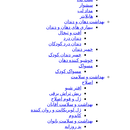
سشوار
مداد لب
هایلایتر
بهداشت دهان و دندان
بیماری های دهان و دندان
آفت و تبخال
دندان درد
دندان درد کودکان
خمیر دندان
خمیر دندان کودک
خوشبو کننده دهان
مسواک
مسواک کودک
بهداشت و سلامت
اصلاح
افتر شیو
ریش تراش برقی
ژل و فوم اصلاح
بهداشت و سلامت آقایان
ژل لوبریکانت و روان کننده
کاندوم
بهداشت و سلامت بانوان
پد روزانه