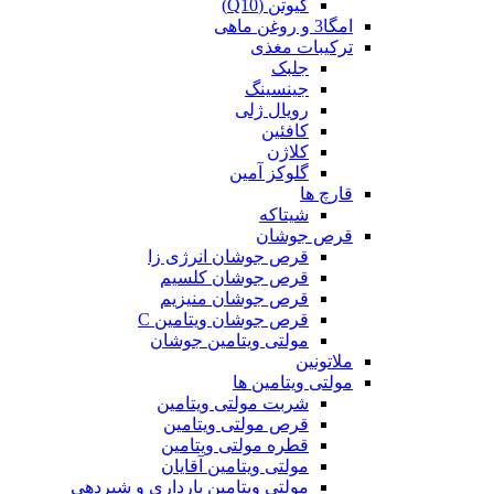
کیوتن (Q10)
امگا3 و روغن ماهی
ترکیبات مغذی
جلبک
جینسینگ
رویال ژلی
کافئین
کلاژن
گلوکز آمین
قارچ ها
شیتاکه
قرص جوشان
قرص جوشان انرژی زا
قرص جوشان کلسیم
قرص جوشان منیزیم
قرص جوشان ویتامین C
مولتی ویتامین جوشان
ملاتونین
مولتی ویتامین ها
شربت مولتی ویتامین
قرص مولتی ویتامین
قطره مولتی ویتامین
مولتی ویتامین آقایان
مولتی ویتامین بارداری و شیردهی