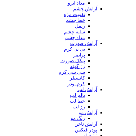
مداد ابرو
آرایش چشم
تقویت مژه
خط چشم
ریمل
سایه چشم
مداد چشم
آرایش صورت
بی بی کرم
پرایمر
پنکک صورت
رژ گونه
سی سی کرم
کانسیلر
کرم پودر
آرایش لب
بالم لب
خط لب
رژ لب
آرایش مو
رنگ مو
آرایش ناخن
پودر فیکس
تینت لب