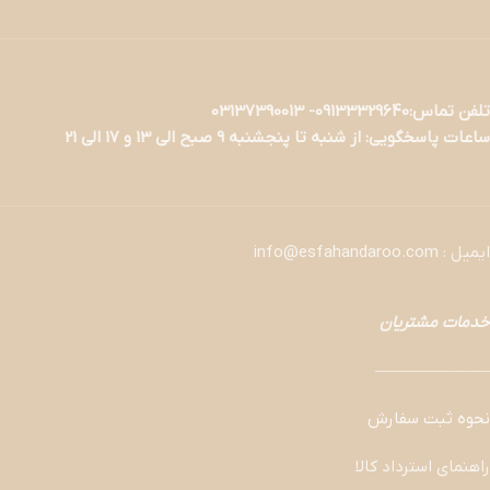
تلفن تماس:09133329640- 03137390013
ساعات پاسخگویی: از شنبه تا پنجشنبه 9 صبح الی 13 و 17 الی 21
ایمیل : info@esfahandaroo.com
خدمات مشتریان
———————
نحوه ثبت سفارش
راهنمای استرداد کالا