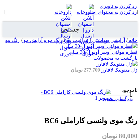
رد کردن به ناوبری
رد کردن به محتوای اصلی
جستجو
خانه
/
آرایشی بهداشتی
/
مراقبت مو
/
رنگ مو و آرایش مو
/
رنگ مو
قطره مولتی آویفر آویوال-30 میلی
بازگشت به محصولات
ژل منتونیکا لافارر
277,700
تومان
ناموجود
بزرگنمایی تصویر
رنگ موی ولنسی کاراملی BC6
80,000
تومان