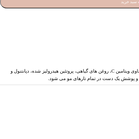
 سبد خرید
رنگ موی اکتای که در آلمان فرموله شده و تحت لیسانس، در کارخانه ژاله نور تولید می گردد، جز رنگ های رتبه A محسوب می گردد. این محصول حاوی ویتامین C، روغن های گیاهی، پروتئین هیدرولیز شده، دپانتنول و