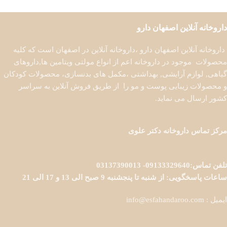
افزودن به سبد خرید
داروخانه آنلاین اصفهان دارو
داروخانه آنلاین اصفهان دارو ،داروخانه آنلاین در اصفهان است که کلیه
محصولات موجود در داروخانه اعم از انواع مولتی ویتامین ها,داروهای
گیاهی, لوازم آرایشی, بهداشتی ،مکمل های بدنسازی، محصولات کودکان
و محصولات زیبایی پوست و مو را از طریق فروش آنلاین به سراسر
کشور ارسال می نماید.
مرکز تماس داروخانه دکتر علوی
تلفن تماس:09133329640- 03137390013
ساعات پاسخگویی: از شنبه تا پنجشنبه 9 صبح الی 13 و 17 الی 21
ایمیل : info@esfahandaroo.com