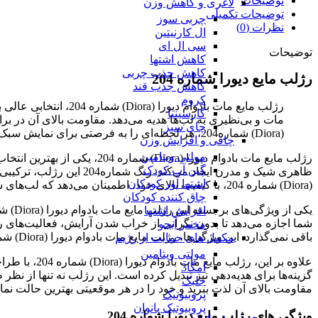
توضیحات
لاغری و کاهش وزن
توضیحات تکمیلی
چربی سوز
نظرات (0)
ال کارنیتین
سی ال ای
توضیحات
کاهش اشتها
کاهش جذب چربی
رژلب مایع دیورا شماره 204
کاهش جذب قند
کروم
گارسینیا
مات و بی‌نظیری به لب‌ها هدیه می‌دهد. مقاومت بالای آن در برا
چای سبز
(Diora) شماره204، هر لحظه‌ای را به فرصتی برای نمایش سبک شما تبدیل می‌کند. این محصول، ترکیبی از کیفیت و زیبایی است که هر زنی را مجذوب خود می‌کند.
چاقی و افزایش وزن
مولتی ویتامین
رژلب مایع مات بادوام دیورا 
گین آپ کودک
ظاهری شیک و مدرن ایجاد 
اشتها آور کودکان
(Diora) شماره 204، با کیفیت بالای خود، اطمینان می‌دهد که لب‌های شما همیشه در بهترین حالت خود قرار داشته باشند.
چاق کننده کودکان
افزایش اشتها
شما اجازه می‌دهد تا بدون نگرانی از خراب شدن آرایش، فعالیت‌های 
مخمر آبجو
باقی نمی‌گذارد. این ویژگی‌ها، رژلب مایع مات بادوام دیورا (Diora) شماره 204 را به گزینه‌ای ایده‌آل برای زنان مدرن تبدیل کرده است.
مکمل های حمایت از رژیم
مولتی ویتامین
علاوه بر ای
امگا3
گزینه‌ها برای هدیه‌دهی نیز تبدیل کرده است. این رژلب نه تنها از نظر
جلبک
مقاومت بالای آن لذت ببرید و خود را در هر موقعیتی بهترین حالت نما
پروبیوتیک
پروبیوتیک بانوان
ویژگی های رژلب مایع دیورا شماره 204