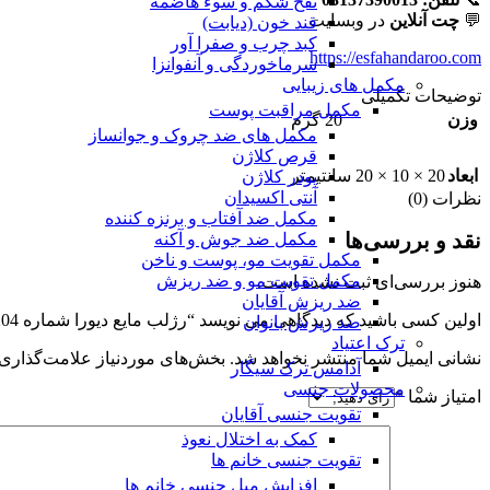
نفخ شکم و سوء هاضمه
💬
چت آنلاین
در وبسایت
قند خون (دیابت)
کبد چرب و صفرا آور
https://esfahandaroo.com
سرماخوردگی و آنفوانزا
مکمل های زیبایی
توضیحات تکمیلی
مکمل مراقبت پوست
وزن
20 گرم
مکمل های ضد چروک و جوانساز
قرص کلاژن
ابعاد
20 × 10 × 20 سانتیمتر
پودر کلاژن
آنتی اکسیدان
نظرات (0)
مکمل ضد آفتاب و برنزه کننده
نقد و بررسی‌ها
مکمل ضد جوش و آکنه
مکمل تقویت مو، پوست و ناخن
مکمل تقویت مو و ضد ریزش
هنوز بررسی‌ای ثبت نشده است.
ضد ریزش آقایان
اولین کسی باشید که دیدگاهی می نویسد “رژلب مایع دیورا شماره 204”
ضد ریزش بانوان
ترک اعتیاد
نشانی ایمیل شما منتشر نخواهد شد.
بخش‌های موردنیاز علامت‌گذاری 
آدامس ترک سیگار
محصولات جنسی
امتیاز شما
*
تقویت جنسی آقایان
کمک به اختلال نعوذ
تقویت جنسی خانم ها
افزایش میل جنسی خانم ها