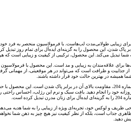
بر پاک شدن، این محصول را به گزینه‌ای ایده‌آل برای تمام روز تبدیل 
(Diora) شماره 204، یکی از بهترین انتخاب‌ها برای علاقه‌مندان به زیبایی و مد است. این م
می‌کند. رنگ شماره204 این رژلب، ترکیبی از جذابیت و ظرافت است که می‌تواند در هر موقعیت
یکی از ویژگی‌های برجسته این رژلب مایع مات بادوام دیورا (Diora) شماره 204، مقاومت بالای آن د
روزانه خود را انجام دهید. بافت سبک و نرم این رژلب، احساس راحتی ر
ن، رژلب مایع مات بادوام دیورا (Diora) شماره 204، با طراحی ظریف و لوکس خود، تجربه‌ای ویژه از زی
 ظاهری جذاب است، بلکه از نظر کیفیت نیز هیچ چیز به ذهن شما نخواهد آ
یش دهید.