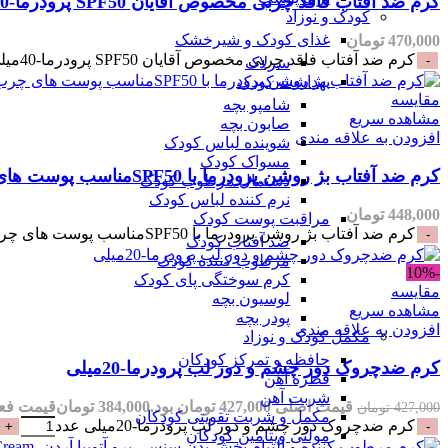
کرم ضد آفتاب فاقد چربی مخصوص آقایان SPF50 پرودرما-40میلی
کودک و نوزاد
غذای کودک و شیرخشک
470,000
تومان
کرم ضد آفتاب فاقد چربی مخصوص آقایان SPF50 پرودرما-40میلی عدد
سرلاک
بهداشت کودک
مقایسه
شامپو بچه
مشاهده سریع
صابون بچه
افزودن به علاقه مندی
شوینده لباس کودک
مسواک کودک
کرم ضد آفتاب بژ روشن پرودرما با SPF50مناسب پوست های چرب و جوشدار-40میلی
دستمال مرطوب کودک
نرم کننده لباس کودک
448,000
تومان
مراقبت پوست کودک
کرم ضد آفتاب بژ روشن پرودرما با SPF50مناسب پوست های چرب و جوشدار-40میلی عدد
ضد آفتاب کودک
مرطوب کننده کودک
-10%
کرم سوختگی پای کودک
مقایسه
لوسیون بچه
مشاهده سریع
پودر بچه
افزودن به علاقه مندی
مکمل کودک و نوزاد
حافظه و تمرکز کودکان
کرم ضدچروک دور چشم و دور لب پرودرما-20میلی
قطره آهن
شربت آهن
قیمت اصلی 427,000 تومان بود.
384,000
تومان
قیمت فعلی 384,000 تو
427,000
تومان
مکمل و شربت تقویتی کودکان
کرم ضدچروک دور چشم و دور لب پرودرما-20میلی عدد
مولتی ویتامین کودکان