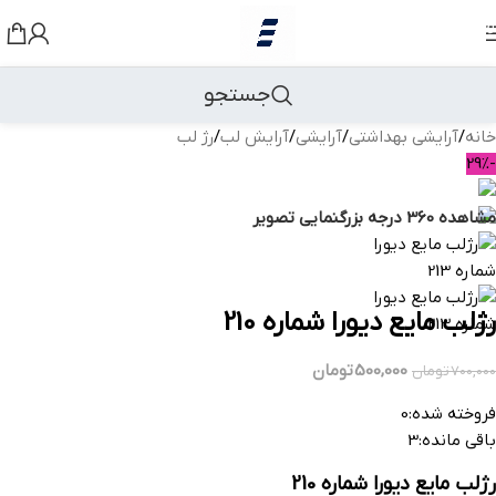
رد کردن به ناوبری
رد کردن به محتوای اصلی
جستجو
خانه
/
آرایشی بهداشتی
/
آرایشی
/
آرایش لب
/
رژ لب
بازگشت به محصولات
-29%
مشاهده 360 درجه
بزرگنمایی تصویر
رژلب مایع دیورا شماره 210
500,000
تومان
700,000
تومان
فروخته شده:
0
باقی مانده:
3
رژلب مایع دیورا شماره 210