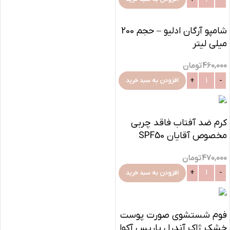
شامپو آرگان ادلیو – حجم 200
میلی لیتر
460,000
تومان
افزودن به سبد خرید
کرم ضد آفتاب فاقد چربی
مخصوص آقایان SPF50
پرودرما-40میلی
470,000
تومان
افزودن به سبد خرید
فوم شستشوی صورت پوست
خشک ژاک آندرل پاریس آکوا