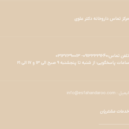
مرکز تماس داروخانه دکتر علوی
تلفن تماس:09133329640- 03137390013
ساعات پاسخگویی: از شنبه تا پنجشنبه 9 صبح الی 13 و 17 الی 21
ایمیل : info@esfahandaroo.com
خدمات مشتریان
———————