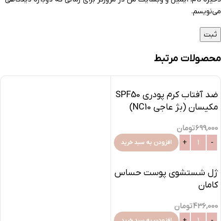
می‌نویسم.
محصولات مرتبط
ضد آفتاب کرم پودری SPF50
مکیسان (بژ عاجی NC10)
سان سیف_SunSafe
699,000
تومان
Maquisun Foundation
Sunscreen SPF50
افزودن به سبد خرید
ژل شستشوی پوست حساس
کامان
436,000
تومان
افزودن به سبد خرید