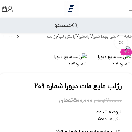
رد کردن به ناوبری
رد کردن به محتوای اصلی
جستجو
مشاهده 360 درجه
خانه
/
آرایشی بهداشتی
/
آرایشی
/
آرایش لب
/
رژ لب
بزرگنمایی تصویر
-29%
رژلب مایع مات دیورا شماره 209
500,000
تومان
700,000
تومان
فروخته شده:
0
باقی مانده:
5