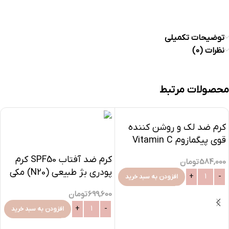
توضیحات تکمیلی
نظرات (0)
محصولات مرتبط
کرم ضد لک و روشن کننده
قوی پیگمازوم Vitamin C
فیس دوکس-30میلی
کرم ضد آفتاب SPF50 کرم
584,000
تومان
پودری بژ طبیعی (N20) مکی
افزودن به سبد خرید
سان سان سیف
699,600
تومان
افزودن به سبد خرید