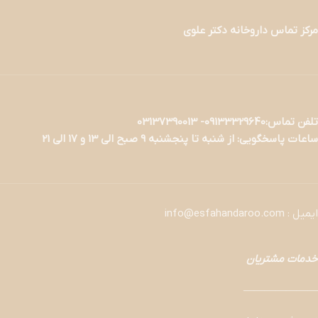
مرکز تماس داروخانه دکتر علوی
تلفن تماس:09133329640- 03137390013
ساعات پاسخگویی: از شنبه تا پنجشنبه 9 صبح الی 13 و 17 الی 21
ایمیل : info@esfahandaroo.com
خدمات مشتریان
———————