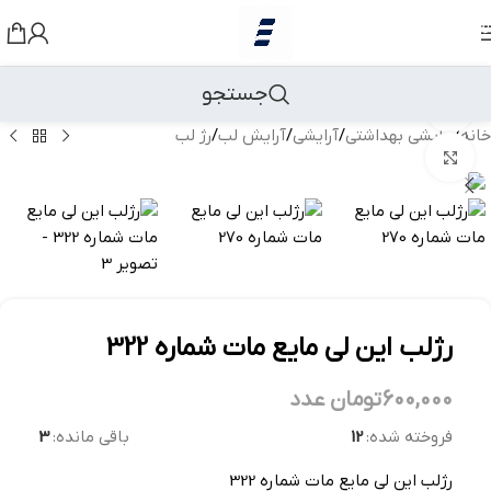
رد کردن به ناوبری
رد کردن به محتوای اصلی
جستجو
مشاهده 360 درجه
خانه
/
آرایشی بهداشتی
/
آرایشی
/
آرایش لب
/
رژ لب
بزرگنمایی تصویر
رژلب این لی مایع مات شماره 322
600,000
تومان
عدد
فروخته شده:
12
باقی مانده:
3
رژلب این لی مایع مات شماره 322