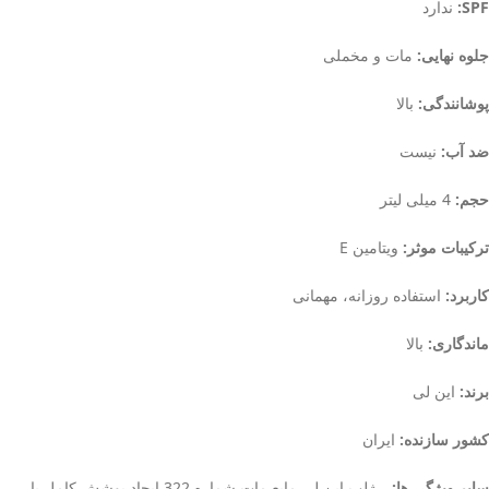
SPF:
ندارد
جلوه نهایی:
مات و مخملی
پوشانندگی:
بالا
ضد آب:
نیست
حجم:
4 میلی لیتر
ترکیبات موثر:
ویتامین E
کاربرد:
استفاده روزانه، مهمانی
ماندگاری:
بالا
برند:
این لی
کشور سازنده:
ایران
سایر ویژگی ها:
رژلب این لی مایع مات شماره 322 ایجاد پوشش کامل با