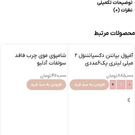
توضیحات تکمیلی
نظرات (0)
محصولات مرتبط
آمپول بپانتن دکسپانتنول ۲
شامپوی موی چرب فاقد
میلی لیتری پک6عددی
سولفات آدلیو
885,000
تومان
460,000
تومان
افزودن به سبد خرید
افزودن به سبد خرید