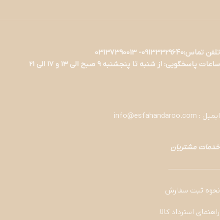
تلفن تماس:09133329640- 03137390013
ساعات پاسخگویی: از شنبه تا پنجشنبه 9 صبح الی 13 و 17 الی 21
ایمیل : info@esfahandaroo.com
خدمات مشتریان
———————
نحوه ثبت سفارش
راهنمای استرداد کالا