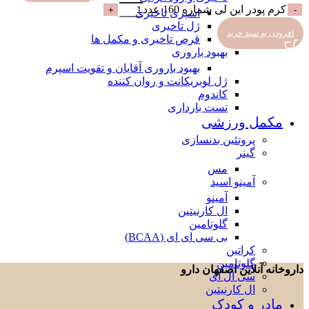
کرم پودر این لی شماره 160 عدد
اسپری تاخیری
ژل تاخیری
افزودن به سبد خرید
قرص تاخیری و مکمل ها
بهبود باروری
بهبود باروری آقایان و تقویت اسپرم
ژل لوبریکانت و روان کننده
کاندوم
تست بارداری
مکمل ورزشی
پروتئین بدنسازی
گینر
مس
آمینو اسید
آمینو
ال کارنیتین
گلوتامین
بی سی ای ای (BCAA)
کراتین
گلوتامین
داروخانه آنلاین اصفهان دارو
سی ال ای
ال کارنیتین
مادر و کودک