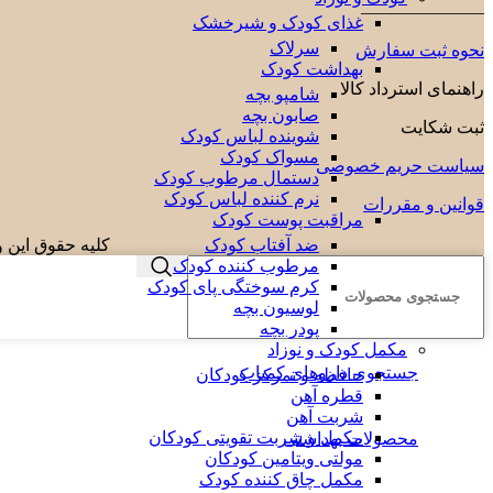
———————
غذای کودک و شیرخشک
سرلاک
نحوه ثبت سفارش
بهداشت کودک
راهنمای استرداد کالا
شامپو بچه
صابون بچه
ثبت شکایت
شوینده لباس کودک
مسواک کودک
سیاست حریم خصوصی
دستمال مرطوب کودک
نرم کننده لباس کودک
قوانین و مقررات
مراقبت پوست کودک
کلیه حقوق این و
ضد آفتاب کودک
مرطوب کننده کودک
کرم سوختگی پای کودک
لوسیون بچه
پودر بچه
مکمل کودک و نوزاد
جستجوی داروهای کمیاب
حافظه و تمرکز کودکان
قطره آهن
شربت آهن
مکمل و شربت تقویتی کودکان
محصولات بهداشتی
مولتی ویتامین کودکان
مکمل چاق کننده کودک