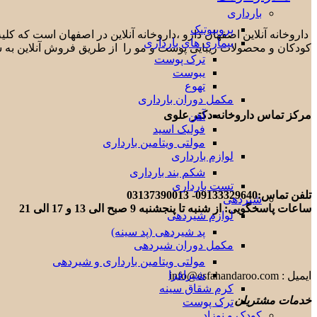
بارداری
پروبیوتیک
داروخانه آنلاین اصفهان دارو ،داروخانه آنلاین در اصفهان است که ک
بیماری های بارداری
کودکان و محصولات زیبایی پوست و مو را از طریق فروش آنلاین به 
ترک پوست
یبوست
تهوع
مکمل دوران بارداری
مرکز تماس داروخانه دکتر علوی
آهن
فولیک اسید
مولتی ویتامین بارداری
لوازم بارداری
شکم بند بارداری
تست بارداری
تلفن تماس:09133329640- 03137390013
شیردهی
ساعات پاسخگویی: از شنبه تا پنجشنبه 9 صبح الی 13 و 17 الی 21
لوازم شیردهی
پد شیردهی (پد سینه)
مکمل دوران شیردهی
مولتی ویتامین بارداری و شیردهی
شیرافزا
ایمیل : info@esfahandaroo.com
کرم شقاق سینه
خدمات مشتریان
ترک پوست
کودک و نوزاد