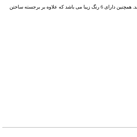
رژ گونه اینلِی دارای بافتی نرم و ابریشمی است که به راحتی توسط برس بر روی گونه ها پخش می شود و جلوه ای زیبا و طبیعی ایجاد می کند. همچنین دارای 6 رنگ زیبا می باشد که علاوه بر برجسته ساختن