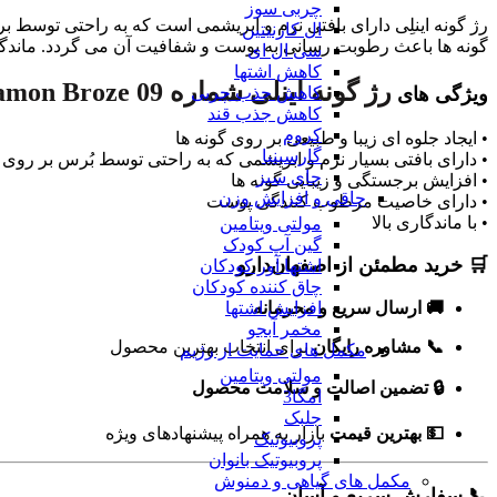
چربی سوز
ال کارنیتین
گونه ها باعث رطوبت رسانی به پوست و شفافیت آن می گردد. ماندگاری 
سی ال ای
کاهش اشتها
رژ گونه اینلی شماره Cinnamon Broze 09
ویژگی های
کاهش جذب چربی
کاهش جذب قند
کروم
• ایجاد جلوه ای زیبا و طبیعی بر روی گونه ها
گارسینیا
• دارای بافتی بسیار نرم و ابریشمی که به راحتی توسط بُرس بر روی
چای سبز
• افزایش برجستگی و زیبایی گونه ها
چاقی و افزایش وزن
• دارای خاصیت مرطوب کنندگی پوست
• با ماندگاری بالا
مولتی ویتامین
گین آپ کودک
🛒 خرید مطمئن از اصفهان‌دارو
اشتها آور کودکان
چاق کننده کودکان
🚚 ارسال سریع و محرمانه
افزایش اشتها
مخمر آبجو
📞 مشاوره رایگان
برای انتخاب بهترین محصول
مکمل های حمایت از رژیم
مولتی ویتامین
🔒 تضمین اصالت و سلامت محصول
امگا3
جلبک
💵 بهترین قیمت
بازار به همراه پیشنهادهای ویژه
پروبیوتیک
پروبیوتیک بانوان
مکمل های گیاهی و دمنوش
📞 سفارش سریع و آسان