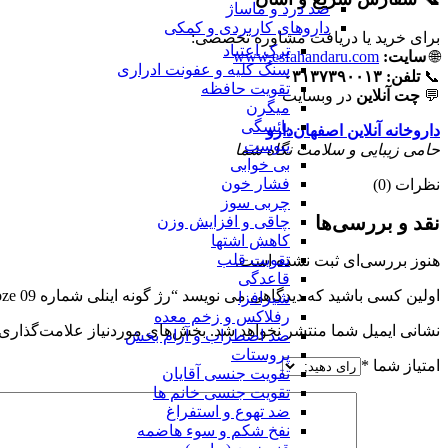
ضد درد و ماساژ
داروهای کاربردی و کمکی
برای خرید یا دریافت مشاوره تخصصی:
ترک اعتیاد
🌐
سایت:
www.esfahandaru.com
سنگ کلیه و عفونت ادراری
📞
تلفن:
۰۳۱۳۷۳۹۰۰۱۳
تقویت حافظه
💬
چت آنلاین
در وبسایت
میگرن
یائسگی
داروخانه آنلاین اصفهان‌دارو
یبوست
حامی زیبایی و سلامت نگاه شما
بی خوابی
فشار خون
نظرات (0)
چربی سوز
نقد و بررسی‌ها
چاقی و افزایش وزن
کاهش اشتها
تقویت قلب
هنوز بررسی‌ای ثبت نشده است.
قاعدگی
اولین کسی باشید که دیدگاهی می نویسد “رژ گونه اینلی شماره Cinnamon Broze 09”
شیرافزا
رفلاکس و زخم معده
نشانی ایمیل شما منتشر نخواهد شد.
بخش‌های موردنیاز علامت‌گذاری 
ضد اضطراب و آرام بخش
پروستات
امتیاز شما
*
تقویت جنسی آقایان
تقویت جنسی خانم ها
ضد تهوع و استفراغ
نفخ شکم و سوء هاضمه