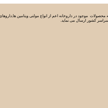
لیه محصولات موجود در داروخانه اعم از انواع مولتی ویتامین ها,دارو
سراسر کشور ارسال می نماید.