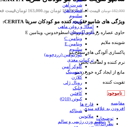
شربت آهن
قطره آهن
قیمت اصلی 182,000 تومان بود.
163,000
تومان
قیمت فعلی 163,000 تو
182,000
تومان
سلنیوم
کروم
ویژگی های شامپو تقویت کننده مو کودکان سریتا CERITA:
امگا3 و روغن ماهی
آنتی اکسیدان
حاوی عصاره رزماری و روغن اسطوخدوس، ویتامین E
ویتامین C
شوینده ملایم
ویتامین E
سلنیوم
پاکسازی آلودگی های سطح مو
کورکومین (زردچوبه)
ترکیبات مغذی
نرم کننده و لطافت بخش
گلوکز آمین
جینسینگ
مانع از ایجاد گره خوردن مو
کلاژن
تقویت کننده
رویال ژلی
جلبک
ناموجود
کافئین
کیوتن (Q10)
مقایسه
قارچ ها
افزودن به علاقه مندی
شیتاکه
ملاتونین
توضیحات
تنظیم وزن رژیمی و سالم
نظرات (0)