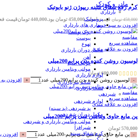
مادر و کودک
کرم رفع شقاق سینه ریپوژن ژنو بایوتیک
بارداری
پروبیوتیک
قیمت اصلی 458,000 تومان بود.
440,000
تومان
قیمت فعلی 440,000 تو
458,000
تومان
بیماری های بارداری
افزودن به سبد خرید
ترک پوست
مقایسه
یبوست
مشاهده سریع
تهوع
افزودن به علاقه مندی
مکمل دوران بارداری
آهن
لوسیون روشن کننده بدن پرایم200میلی
فولیک اسید
مولتی ویتامین بارداری
600,000
تومان
لوازم بارداری
لوسیون روشن کننده بدن پرایم200میلی عدد
افزودن به 
شکم بند بارداری
تست بارداری
مقایسه
شیردهی
مشاهده سریع
لوازم شیردهی
افزودن به علاقه مندی
پد شیردهی (پد سینه)
مکمل دوران شیردهی
پن مایع حاوی ویتامین سی پرایم-200میلی
مولتی ویتامین بارداری و شیردهی
شیرافزا
570,000
تومان
کرم شقاق سینه
پن مایع حاوی ویتامین سی پرایم-200میلی عدد
افزودن ب
ترک پوست