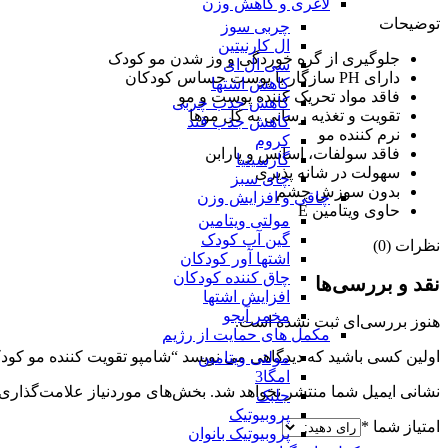
لاغری و کاهش وزن
توضیحات
چربی سوز
ال کارنیتین
جلوگیری از گره خوردگی و وز شدن مو کودک
سی ال ای
دارای PH سازگار با پوست حساس کودکان
کاهش اشتها
فاقد مواد تحریک کننده پوست و مو
کاهش جذب چربی
تقویت و تغذیه رسانی به کل موها
کاهش جذب قند
نرم کننده مو
کروم
فاقد سولفات، اسانس و پارابن
گارسینیا
سهولت در شانه پذیری
چای سبز
بدون سوزش چشم
چاقی و افزایش وزن
حاوی ویتامین E
مولتی ویتامین
گین آپ کودک
نظرات (0)
اشتها آور کودکان
چاق کننده کودکان
نقد و بررسی‌ها
افزایش اشتها
مخمر آبجو
هنوز بررسی‌ای ثبت نشده است.
مکمل های حمایت از رژیم
اولین کسی باشید که دیدگاهی می نویسد “شامپو تقویت کننده مو کودکان سریتا CERITA
مولتی ویتامین
امگا3
نشانی ایمیل شما منتشر نخواهد شد.
بخش‌های موردنیاز علامت‌گذاری 
جلبک
پروبیوتیک
امتیاز شما
*
پروبیوتیک بانوان