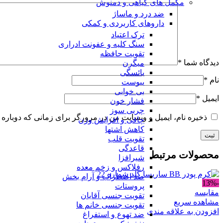
مکمل های گیاهی و دمنوش
ضد درد و ماساژ
داروهای کاربردی و کمکی
ترک اعتیاد
سنگ کلیه و عفونت ادراری
تقویت حافظه
دیدگاه شما
*
میگرن
یائسگی
نام
*
یبوست
بی خوابی
ایمیل
*
فشار خون
چربی سوز
ذخیره نام، ایمیل و وبسایت من در مرورگر برای زمانی که دوباره 
چاقی و افزایش وزن
کاهش اشتها
تقویت قلب
قاعدگی
محصولات مرتبط
شیرافزا
رفلاکس و زخم معده
ضد اضطراب و آرام بخش
-13%
پروستات
مقایسه
تقویت جنسی آقایان
مشاهده سریع
تقویت جنسی خانم ها
افزودن به علاقه مندی
ضد تهوع و استفراغ