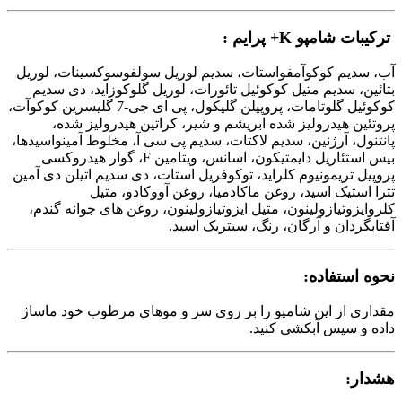
ترکیبات
شامپو K+ پرایم
:
آب، سدیم کوکوآمفواستات، سدیم لوریل سولفوسوکسینات، لوریل
بتائین، سدیم متیل کوکوئیل تائورات، لوریل گلوکوزاید، دی سدیم
کوکوئیل گلوتامات، پروپیلن گلیکول، پی ای جی-7 گلیسرین کوکوآت،
پروتئین هیدرولیز شده ابریشم و شیر، کراتین هیدرولیز شده،
پانتنول، آرژنین، سدیم لاکتات، سدیم پی سی آ، مخلوط آمینواسیدها،
بیس استئاریل دایمتیکون، اسانس، ویتامین F، گوار هیدروکسی
پروپیل تریمونیوم کلراید، توکوفریل استات، دی سدیم اتیلن دی آمین
تترا استیک اسید، روغن ماکادمیا، روغن آووکادو، متیل
کلروایزوتیازولینون، متیل ایزوتیازولینون، روغن های جوانه گندم،
آفتابگردان و آرگان، رنگ، سیتریک اسید.
نحوه استفاده:
مقداری از این شامپو را بر روی سر و موهای مرطوب خود ماساژ
داده و سپس آبکشی کنید.
هشدار: