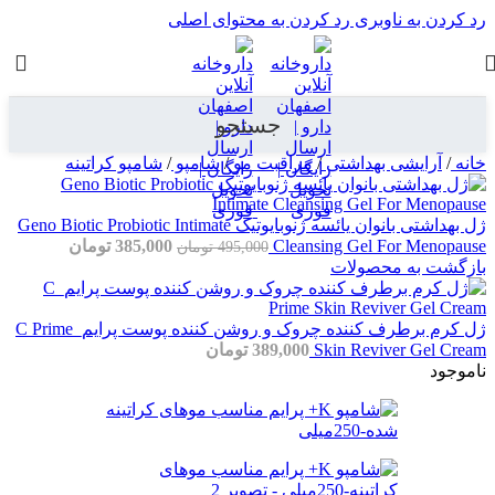
رد کردن به ناوبری
رد کردن به محتوای اصلی
جستجو
خانه
/
آرایشی بهداشتی
/
مراقبت مو
/
شامپو
/
شامپو کراتینه
ژل بهداشتی بانوان یائسه ژنوبایوتیک Geno Biotic Probiotic Intimate
Cleansing Gel For Menopause
385,000
تومان
495,000
تومان
بازگشت به محصولات
ژل کرم برطرف کننده چروک و روشن کننده پوست پرایم_C Prime
Skin Reviver Gel Cream
389,000
تومان
ناموجود