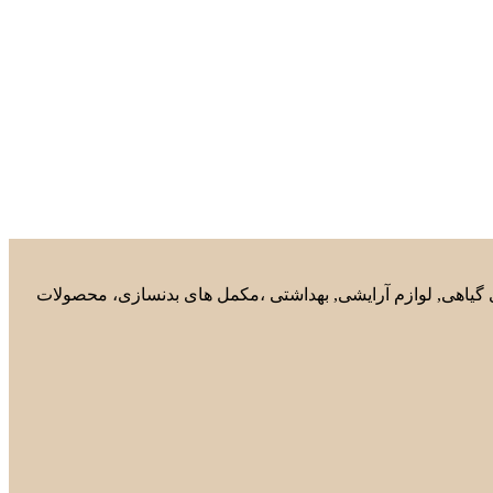
های گیاهی, لوازم آرایشی, بهداشتی ،مکمل های بدنسازی، محصولات