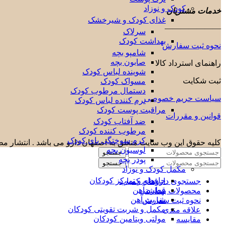
کودک و نوزاد
خدمات مشتریان
غذای کودک و شیرخشک
———————
سرلاک
بهداشت کودک
نحوه ثبت سفارش
شامپو بچه
صابون بچه
راهنمای استرداد کالا
شوینده لباس کودک
ثبت شکایت
مسواک کودک
دستمال مرطوب کودک
سیاست حریم خصوصی
نرم کننده لباس کودک
مراقبت پوست کودک
قوانین و مقررات
ضد آفتاب کودک
مرطوب کننده کودک
کرم سوختگی پای کودک
کلیه حقوق این وب سایت متعلق به اصفهان دارو می باشد . انتشار مطا
لوسیون بچه
جستجو
پودر بچه
جستجو
مکمل کودک و نوزاد
حافظه و تمرکز کودکان
جستجوی داروهای کمیاب
قطره آهن
محصولات بهداشتی
شربت آهن
نحوه ثبت سفارش
مکمل و شربت تقویتی کودکان
علاقه مندی
مولتی ویتامین کودکان
مقایسه