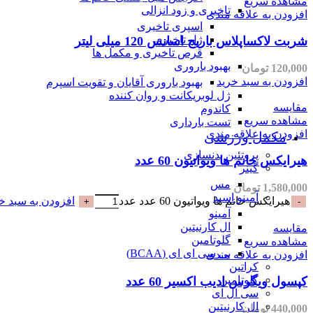
مشاهده سریع
تاخیری و زود انزالی
افزودن به علاقه مندی
اسپری تاخیری
ژل تاخیری
شربت لاکساپلاس باریج اسانس 120 میلی لیتر
قرص تاخیری و مکمل ها
بهبود باروری
120,000
تومان
افزودن به سبد خرید
بهبود باروری آقایان و تقویت اسپرم
ژل لوبریکانت و روان کننده
مقایسه
کاندوم
مشاهده سریع
تست بارداری
افزودن به علاقه مندی
مکمل ورزشی
پروتئین بدنسازی
هیرایکس خانم ها ویواتیون 60 عدد
گینر
مس
1,580,000
تومان
آمینو اسید
هیرایکس خانم ها ویواتیون 60 عدد عدد
افزودن به سبد خ
آمینو
ال کارنیتین
مقایسه
گلوتامین
مشاهده سریع
بی سی ای ای (BCAA)
افزودن به علاقه مندی
کراتین
گلوتامین
کپسول ویگرس ادیب اکسیر 60 عدد
سی ال ای
ال کارنیتین
440,000
تومان