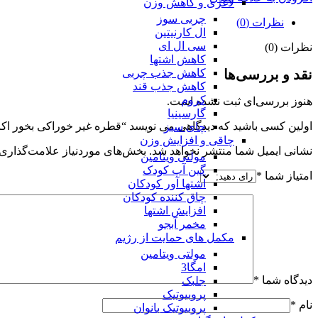
لاغری و کاهش وزن
چربی سوز
نظرات (0)
ال کارنیتین
سی ال ای
نظرات (0)
کاهش اشتها
نقد و بررسی‌ها
کاهش جذب چربی
کاهش جذب قند
کروم
هنوز بررسی‌ای ثبت نشده است.
گارسینیا
اولین کسی باشید که دیدگاهی می نویسد “قطره غیر خوراکی بخور اکالیپتوس 15 میلی لی
چای سبز
چاقی و افزایش وزن
نشانی ایمیل شما منتشر نخواهد شد.
بخش‌های موردنیاز علامت‌گذاری 
مولتی ویتامین
گین آپ کودک
امتیاز شما
*
اشتها آور کودکان
چاق کننده کودکان
افزایش اشتها
مخمر آبجو
مکمل های حمایت از رژیم
مولتی ویتامین
امگا3
دیدگاه شما
*
جلبک
پروبیوتیک
نام
*
پروبیوتیک بانوان