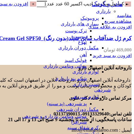
مادر و کودک
کپسول ویگرس ادیب اکسیر 60 عدد عدد
افزودن به سبد 
بارداری
مقایسه
پروبیوتیک
مشاهده سریع
بیماری های بارداری
افزودن به علاقه مندی
ترک پوست
یبوست
کرم ژل ضدآفتاب ساین شیلد(بدون رنگ)_SynSkin Synshield Sunscreen Cream Gel SPF50
تهوع
مکمل دوران بارداری
469,000
تومان
آهن
افزودن به سبد خرید
فولیک اسید
مولتی ویتامین بارداری
داروخانه آنلاین اصفهان دارو
لوازم بارداری
شکم بند بارداری
داروخانه آنلاین اصفهان دارو ،داروخانه آنلاین در اصفهان است که ک
تست بارداری
کودکان و محصولات زیبایی پوست و مو را از طریق فروش آنلاین به 
شیردهی
لوازم شیردهی
مرکز تماس داروخانه دکتر علوی
پد شیردهی (پد سینه)
مکمل دوران شیردهی
تلفن تماس:09133329640- 03137390013
مولتی ویتامین بارداری و شیردهی
ساعات پاسخگویی: از شنبه تا پنجشنبه 9 صبح الی 13 و 17 الی 21
شیرافزا
کرم شقاق سینه
ایمیل : info@esfahandaroo.com
ترک پوست