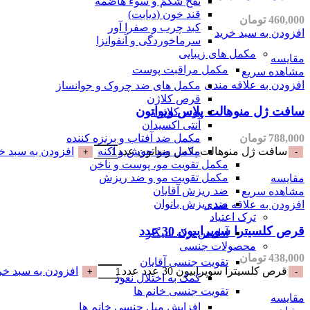
نفخ شکم و سوء هاضمه
قند خون (دیابت)
460,000
تومان
کبد چرب و صفرا آور
افزودن به سبد خرید
سرماخوردگی و آنفوانزا
مکمل های زیبایی
مقایسه
مکمل مراقبت پوست
مشاهده سریع
افزودن به علاقه مندی
مکمل های ضد چروک و جوانساز
قرص کلاژن
سافت ژل منوهالت پلاس ویواتون
پودر کلاژن
آنتی اکسیدان
788,000
تومان
مکمل ضد آفتاب و برنزه کننده
سافت ژل منوهالت پلاس ویواتون عدد
افزودن به سبد خ
مکمل ضد جوش و آکنه
مکمل تقویت مو، پوست و ناخن
مکمل تقویت مو و ضد ریزش
مقایسه
ضد ریزش آقایان
مشاهده سریع
ضد ریزش بانوان
افزودن به علاقه مندی
ترک اعتیاد
قرص کلسیترا سوپرابیون 30 عدد
آدامس ترک سیگار
محصولات جنسی
438,000
تومان
تقویت جنسی آقایان
قرص کلسیترا سوپرابیون 30 عدد عدد
افزودن به سبد خر
کمک به اختلال نعوذ
تقویت جنسی خانم ها
مقایسه
افزایش میل جنسی خانم ها