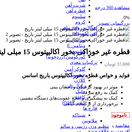
شربت آهن
مشاهده 360 درجه
قطره آهن
سلنیوم
0%
کروم
بزرگنمایی تصویر
امگا3 و روغن ماهی
آنتی اکسیدان
ویتامین C
ویتامین E
قطره غیر خوراکی بخور اکالیپتوس 15 میلی لیتر باریج
سلنیوم
کورکومین (زردچوبه)
ترکیبات مغذی
37,000
تومان
گلوکز آمین
جینسینگ
فواید و خواص قطره بخور اکالیپتوس باریج اسانس
کلاژن
رویال ژلی
موثر در بهبود گرفتگی و احتقان بینی
جلبک
کمک به رفع سرفه
کافئین
کمک به پیشگیری و علاج عفونت‌های دستگاه تنفسی
کیوتن (Q10)
برخورداری از ترکیبات گیاهی
قارچ ها
شیتاکه
ناموجود
ملاتونین
مقایسه
تنظیم وزن رژیمی و سالم
افزودن به علاقه مندی