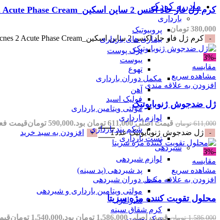
مادر و کودک
کرم ژل فاز حاد اکنس 2 ساین اسکین_SynSkin Acnes 2 Acute Phase Cream
بارداری
380,000
تومان
پروبیوتیک
کرم ژل فاز حاد اکنس 2 ساین اسکین_SynSkin Acnes 2 Acute Phase Cream عدد
بیماری های بارداری
ترک پوست
-3%
یبوست
مقایسه
تهوع
مشاهده سریع
مکمل دوران بارداری
افزودن به علاقه مندی
آهن
فولیک اسید
ژل ضدجوش ژنوبایوتیک
مولتی ویتامین بارداری
لوازم بارداری
قیمت اصلی 611,000 تومان بود.
590,000
تومان
قیمت فعلی 590,000 تو
611,000
تومان
شکم بند بارداری
ژل ضدجوش ژنوبایوتیک عدد
افزودن به سبد خرید
تست بارداری
شیردهی
-3%
لوازم شیردهی
مقایسه
مشاهده سریع
پد شیردهی (پد سینه)
افزودن به علاقه مندی
مکمل دوران شیردهی
مولتی ویتامین بارداری و شیردهی
محلول تقویت کننده مژه سریتا
شیرافزا
کرم شقاق سینه
قیمت اصلی 1,586,000 تومان بود.
1,540,000
تومان
قیمت فعل
1,586,000
تومان
ترک پوست