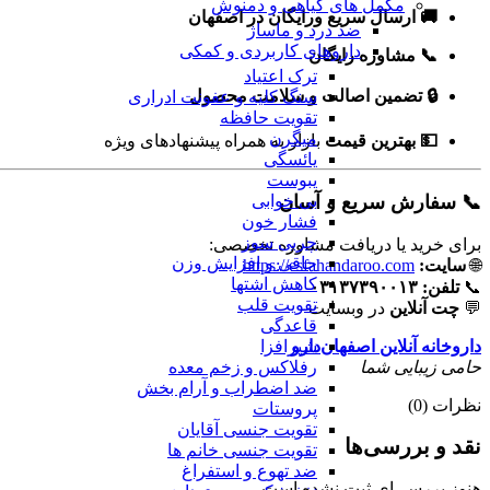
مکمل های گیاهی و دمنوش
🚚 ارسال سریع ورایگان در اصفهان
ضد درد و ماساژ
داروهای کاربردی و کمکی
📞 مشاوره رایگان
ترک اعتیاد
🔒 تضمین اصالت و سلامت محصول
سنگ کلیه و عفونت ادراری
تقویت حافظه
میگرن
💵 بهترین قیمت
بازار به همراه پیشنهادهای ویژه
یائسگی
یبوست
📞 سفارش سریع و آسان
بی خوابی
فشار خون
چربی سوز
برای خرید یا دریافت مشاوره تخصصی:
چاقی و افزایش وزن
🌐
سایت:
https://esfahandaroo.com
کاهش اشتها
📞
تلفن:
۰۳۱۳۷۳۹۰۰۱۳
تقویت قلب
💬
چت آنلاین
در وبسایت
قاعدگی
داروخانه آنلاین اصفهان‌دارو
شیرافزا
حامی زیبایی شما
رفلاکس و زخم معده
ضد اضطراب و آرام بخش
نظرات (0)
پروستات
تقویت جنسی آقایان
نقد و بررسی‌ها
تقویت جنسی خانم ها
ضد تهوع و استفراغ
هنوز بررسی‌ای ثبت نشده است.