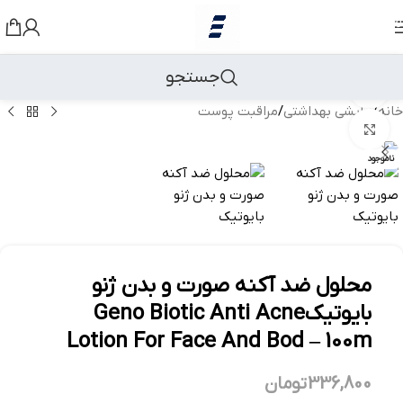
رد کردن به ناوبری
رد کردن به محتوای اصلی
جستجو
مشاهده 360 درجه
خانه
/
آرایشی بهداشتی
/
مراقبت پوست
بزرگنمایی تصویر
ناموجود
محلول ضد آکنه صورت و بدن ژنو
بایوتیکGeno Biotic Anti Acne
Lotion For Face And Bod – 100m
336,800
تومان