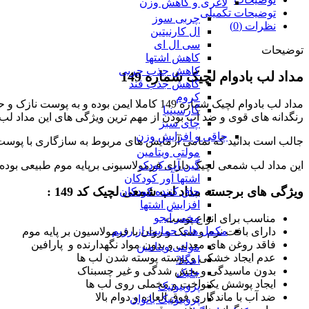
لاغری و کاهش وزن
توضیحات تکمیلی
چربی سوز
نظرات (0)
ال کارنیتین
سی ال ای
توضیحات
کاهش اشتها
کاهش جذب چربی
مداد لب بادوام لچیک شماره 149
کاهش جذب قند
کروم
مداد لب بادوام لچیک شماره 149 کاملا ایم
گارسینیا
رنگدانه های قوی و ضد آب بودن از مهم ترین ویژگی های این مداد 
چای سبز
چاقی و افزایش وزن
جالب است بدانید که تمامی آزمایش های مربوط به سازگاری با پوست، 
مولتی ویتامین
این مداد لب شمعی لچیک دارای فرمولاسیونی برپایه موم طبیعی بوده
گین آپ کودک
اشتها آور کودکان
ویژگی های برجسته مداد لب شمعی لچیک کد 149 :
چاق کننده کودکان
افزایش اشتها
مخمر آبجو
مناسب برای انواع پوست
مکمل های حمایت از رژیم
دارای بافت نرم و سبک و روان با فرمولاسیون بر پایه موم
فاقد روغن های معدنی و بدون مواد نگهدارنده و پارافین
مولتی ویتامین
عدم ایجاد خشکی و پوسته پوسته شدن لب ها
امگا3
بدون ماسیدگی و پخش شدگی و غیر چسبناک
جلبک
ایجاد پوشش یکنواخت و مخملی روی لب ها
پروبیوتیک
ضد آب با ماندگاری فوق العاده و دوام بالا
پروبیوتیک بانوان