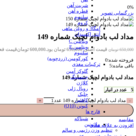
شربت آهن
0%
قطره آهن
بزرگنمایی تصویر
سلنیوم
کروم
امگا3 و روغن ماهی
آنتی اکسیدان
مداد لب بادوام لچیک شماره 149
ویتامین C
ویتامین E
قیمت اصلی 650,000 تومان بود.
600,000
تومان
قیمت فعلی 600,000 تو
650,000
تومان
سلنیوم
کورکومین (زردچوبه)
فروخته شده:
0
ترکیبات مغذی
باقی مانده:
5
گلوکز آمین
جینسینگ
مداد لب بادوام لچیک شماره 149
کلاژن
رویال ژلی
5 عدد در انبار
جلبک
کافئین
مداد لب بادوام لچیک شماره 149 عدد
کیوتن (Q10)
قارچ ها
شیتاکه
مقایسه
ملاتونین
افزودن به علاقه مندی
تنظیم وزن رژیمی و سالم
توضیحات