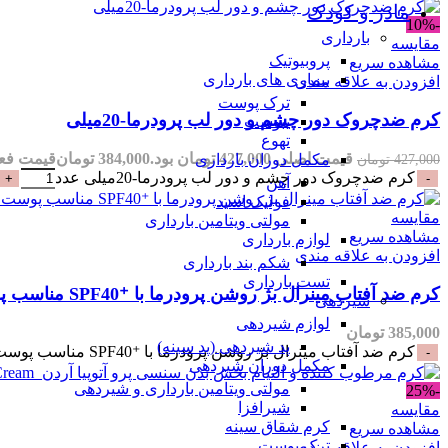
مادر و کودک
-10%
بارداری
مقایسه
پروبیوتیک
مشاهده سریع
بیماری های بارداری
افزودن به علاقه مندی
ترک پوست
کرم ضدچروک دور چشم و دور لب پرودرما-20میلی
یبوست
تهوع
قیمت اصلی 427,000 تومان بود.
384,000
تومان
قیمت فعلی 384,000 تو
مکمل دوران بارداری
427,000
تومان
کرم ضدچروک دور چشم و دور لب پرودرما-20میلی عدد
آهن
فولیک اسید
مقایسه
مولتی ویتامین بارداری
مشاهده سریع
لوازم بارداری
افزودن به علاقه مندی
شکم بند بارداری
تست بارداری
کرم ضد آفتاب مینرال بژ روشن پرودرما با ⁺SPF40 مناسب پوست های حساس-۴۰میلی
شیردهی
لوازم شیردهی
385,000
تومان
پد شیردهی (پد سینه)
کرم ضد آفتاب مینرال بژ روشن پرودرما با ⁺SPF40 مناسب پوست های حساس-۴۰میلی عدد
مکمل دوران شیردهی
مولتی ویتامین بارداری و شیردهی
-25%
شیرافزا
مقایسه
کرم شقاق سینه
مشاهده سریع
ترک پوست
افزودن به علاقه مندی