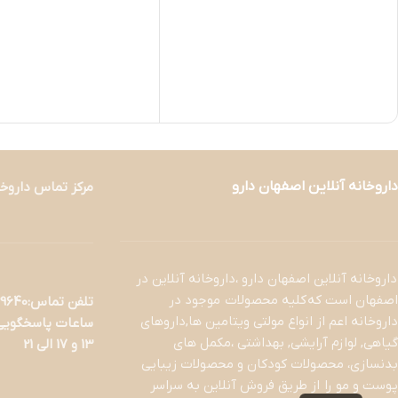
داروخانه آنلاین اصفهان دارو
مرکز تماس داروخا
داروخانه آنلاین اصفهان دارو ،داروخانه آنلاین در
اصفهان است که کلیه محصولات موجود در
تلفن تماس:09133329640- 03137390013
داروخانه اعم از انواع مولتی ویتامین ها,داروهای
گیاهی, لوازم آرایشی, بهداشتی ،مکمل های
13 و 17 الی 21
بدنسازی، محصولات کودکان و محصولات زیبایی
پوست و مو را از طریق فروش آنلاین به سراسر