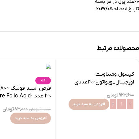
60عدد پرل در هر بسته
تاریخ انقضاء:
2027/05
محصولات مرتبط
کپسول ومیناویت
-11%
اورجینال_ویواتون-30عددی
ق
963,600
تومان
30 عدد -Folic Acid
800
افزودن به سبد خرید
83,000
تومان
93,000
تومان
افزودن به سبد خرید