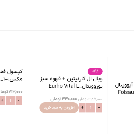
کپسول فف
-14%
ویال ال کارنیتین + قهوه سبز
م
رص اسید فولیک ۸۰۰ آپوویتال
یوروویتال_Eurho Vital L
Max 100
713,000
توما
Folsaure 
Carnitin Plus Green Coffee
330,000
تومان
385,000
تومان
افزودن به سبد خرید