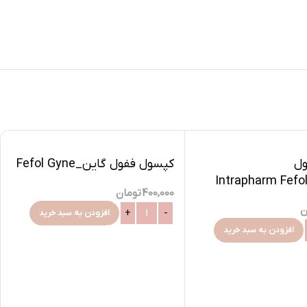
ول
کپسول ففول گاین_Fefol Gyne
کس100_Intrapharm Fefol
400,000
تومان
ن
افزودن به سبد خرید
افزودن به سبد خرید