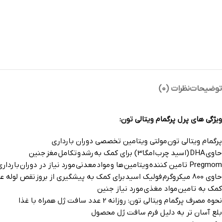
توضیحات
نظرات (0)
ویژگی های پرل پرگمام ویتالی تون:
پرگمام ویتالی تون مولتی ویتامین تخصصی دوران بارداری
حاوی DHA (اسید چرب امگا3) برای کمک به رشد و تکامل مغز جنین
Pregmom تامین کننده ویتامین ها و مواد معدنی مورد نیاز در دوران بارداری
حاوی 800 میکروگرم فولیک اسید برای کمک به پیشگیری از بروز نقص لوله عصبی در جنین
کمک به تامین مواد مغذی مورد نیاز جنین
نحوه مصرف پرگمام ویتالی تون: روزانه 2 عدد سافت ژل همراه با غذا
بلع آسان تر به دلیل فرم سافت ژل محصول