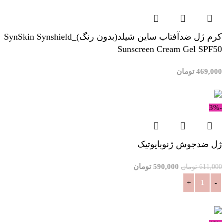
کرم ژل ضدآفتاب ساین شیلد(بدون رنگ)_SynSkin Synshield
Sunscreen Cream Gel SPF50
469,000
تومان
افزودن به سبد خرید
-3%
ژل ضدجوش ژنوبایوتیک
590,000
تومان
611,000
تومان
افزودن به سبد خرید