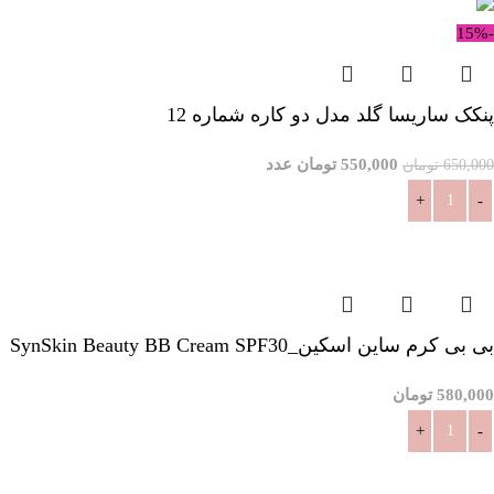
-15%
پنکک ساریسا گلد مدل دو کاره شماره 12
550,000
تومان
عدد
650,000
تومان
افزودن به سبد خرید
بی بی کرم ساین اسکین_SynSkin Beauty BB Cream SPF30
580,000
تومان
افزودن به سبد خرید