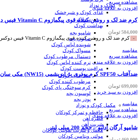
مشاهده سریع
کودک و نوزاد
افزودن به علاقه مندی
غذای کودک و شیرخشک
کرم ضد لک و روشن کننده قوی پیگمازوم Vitamin C فیس دوکس-30میلی
سرلاک
بهداشت کودک
584,000
تومان
شامپو بچه
کرم ضد لک و روشن کننده قوی پیگمازوم Vitamin C فیس دوکس-30میلی عدد
صابون بچه
شوینده لباس کودک
مقایسه
مسواک کودک
مشاهده سریع
دستمال مرطوب کودک
افزودن به علاقه مندی
نرم کننده لباس کودک
مراقبت پوست کودک
ضدآفتاب SPF50 کرم پودری بژ ابریشمی (NW15) مکی سان سان سیف_Maquisun Foundation Sunscreen SPF50
ضد آفتاب کودک
مرطوب کننده کودک
699,000
تومان
کرم سوختگی پای کودک
افزودن به سبد خرید
لوسیون بچه
پودر بچه
مقایسه
مکمل کودک و نوزاد
مشاهده سریع
حافظه و تمرکز کودکان
افزودن به علاقه مندی
قطره آهن
شربت آهن
شامپو آرگان ادلیو – حجم 200 میلی لیتر
مکمل و شربت تقویتی کودکان
مولتی ویتامین کودکان
460,000
تومان