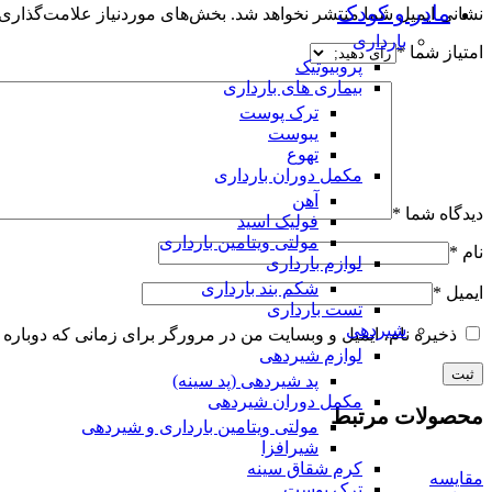
مادر و کودک
نشانی ایمیل شما منتشر نخواهد شد.
بخش‌های موردنیاز علامت‌گذاری 
بارداری
امتیاز شما
*
پروبیوتیک
بیماری های بارداری
ترک پوست
یبوست
تهوع
مکمل دوران بارداری
آهن
دیدگاه شما
*
فولیک اسید
مولتی ویتامین بارداری
نام
*
لوازم بارداری
شکم بند بارداری
ایمیل
*
تست بارداری
شیردهی
ذخیره نام، ایمیل و وبسایت من در مرورگر برای زمانی که دوباره 
لوازم شیردهی
پد شیردهی (پد سینه)
مکمل دوران شیردهی
محصولات مرتبط
مولتی ویتامین بارداری و شیردهی
شیرافزا
کرم شقاق سینه
مقایسه
ترک پوست