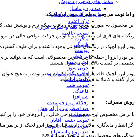
مکمل های گیاهی و دمنوش
ضد درد و ماساژ
و اما نوبت می‌رسد به معرفی پودر ابرو لچیک:
داروهای کاربردی و کمکی
ترک اعتیاد
این محصول به صورت پودری بوده و بافت سبک، نرم و پوشش دهی کاملی 
سنگ کلیه و عفونت ادراری
تقویت حافظه
رنگدانه‌های قوی آن به سرعت و با اولین حرکت، نواحی خالی در ابرو ر
میگرن
یائسگی
پودر ابرو لچیک در رنگ‌های متنوعی وجود داشته و برای طیف گسترده‌ا
یبوست
بی خوابی
این پودر ابرو از جمله کاربردی‌ترین محصولاتی است که می‌توانید برا
فشار خون
تضمینی بر کیفیت بالای این محصول هستند.
چربی سوز
پودر ابرو لچیک فاقد پارابن و دیگر ترکیبات مضر بوده و به هیچ عنوان
چاقی و افزایش وزن
قرار گفته و کاملا به تایید رسیده است.
کاهش اشتها
تقویت قلب
قاعدگی
شیرافزا
روش مصرف:
رفلاکس و زخم معده
ضد اضطراب و آرام بخش
پروستات
با براش مخصوص این محصول، نواحی خالی در ابروهای خود را پر کنید
تقویت جنسی آقایان
اگر انتظار ماندگاری بالاتری دارید، قبل از پودر ابرو لچیک از پرایمر
تقویت جنسی خانم ها
ضد تهوع و استفراغ
ویژگی های محصول پودر ابرو لچیک شماره 525