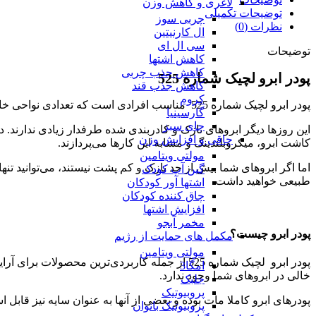
لاغری و کاهش وزن
توضیحات تکمیلی
چربی سوز
نظرات (0)
ال کارنیتین
سی ال ای
توضیحات
کاهش اشتها
کاهش جذب چربی
پودر ابرو لچیک شماره 525
کاهش جذب قند
کروم
پودر ابرو لچیک شماره 525 مناسب افرادی است که تعدادی نواحی خالی و بدون مو در ابروهایشان وجود دارد و می‌خواهند به صورت کاملا طبیعی، این نواحی خالی را پر و جلوه واقعی ابروهایشان را نمایان کنند.
گارسینیا
چای سبز
این روزها دیگر ابروهای نازک و کادربندی شده طرفدار زیادی ندارند. د
چاقی و افزایش وزن
کاشت ابرو، میکروبلندینگ و مشابه این کارها می‌پردازند.
مولتی ویتامین
اما اگر ابروهای شما بیش از حد نازک و کم پشت نیستند، می‌توانید تن
گین آپ کودک
طبیعی خواهید داشت.
اشتها آور کودکان
چاق کننده کودکان
افزایش اشتها
مخمر آبجو
پودر ابرو چیست؟
مکمل های حمایت از رژیم
مولتی ویتامین
پودر ابرو لچیک شماره 525 از جمله کاربردی‌تری
امگا3
خالی در ابروهای شما وجود ندارد.
جلبک
پروبیوتیک
پودرهای ابرو کاملا مات بوده و بعضی از آنها به عنوان سایه نیز قابل ا
پروبیوتیک بانوان