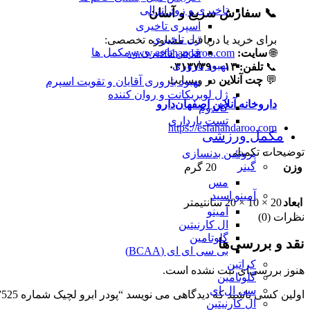
تاخیری و زود انزالی
📞 سفارش سریع و آسان
اسپری تاخیری
ژل تاخیری
برای خرید یا دریافت مشاوره تخصصی:
قرص تاخیری و مکمل ها
🌐
سایت:
www.esfahandaroo.com
بهبود باروری
📞
تلفن:
۰۳۱۳۷۳۹۰۰۱۳
💬
چت آنلاین
در وبسایت
بهبود باروری آقایان و تقویت اسپرم
ژل لوبریکانت و روان کننده
داروخانه آنلاین اصفهان‌دارو
کاندوم
تست بارداری
https://esfahandaroo.com
مکمل ورزشی
توضیحات تکمیلی
پروتئین بدنسازی
گینر
وزن
20 گرم
مس
آمینو اسید
ابعاد
20 × 10 × 20 سانتیمتر
آمینو
نظرات (0)
ال کارنیتین
گلوتامین
نقد و بررسی‌ها
بی سی ای ای (BCAA)
کراتین
هنوز بررسی‌ای ثبت نشده است.
گلوتامین
سی ال ای
اولین کسی باشید که دیدگاهی می نویسد “پودر ابرو لچیک شماره 525”
ال کارنیتین