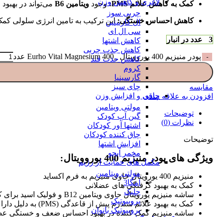
لاغری و کاهش وزن
کمک به کاهش علائم PMS:
وجود
ویتامین B6
می‌تواند در بهبود
چربی سوز
کاهش احساس خستگی:
این ترکیب به تامین انرژی سلولی ک
ال کارنیتین
سی ال ای
3 عدد در انبار
کاهش اشتها
کاهش جذب چربی
پودر منیزیم 400 یوروویتال _Eurho Vital Magnesium 400 عدد
کاهش جذب قند
کروم
گارسینیا
چای سبز
مقایسه
چاقی و افزایش وزن
افزودن به علاقه مندی
مولتی ویتامین
توضیحات
گین آپ کودک
نظرات (0)
اشتها آور کودکان
چاق کننده کودکان
توضیحات
افزایش اشتها
مخمر آبجو
ویژگی های پودر منیزیم 400 یوروویتال:
مکمل های حمایت از رژیم
مولتی ویتامین
منیزیم 400 یورویتال حاوی منیزیم به فرم اکساید
امگا3
کمک به بهبود گرفتگی های عضلانی
جلبک
ساشه منیزیم یورویتال حاوی ویتامین B12 و فولیک اسید برای کمک به حفظ سلامت سیستم عصبی
پروبیوتیک
کمک به بهبود علائم سندرم پیش از قاعدگی (PMS) به دلیل دارا بودن ویتامین B6
پروبیوتیک بانوان
ساشه منیزیم کمک کننده در بهبود احساس ضعف و خستگی عض