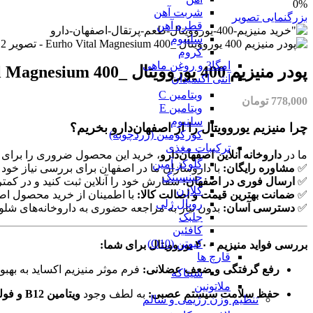
0%
شربت آهن
بزرگنمایی تصویر
قطره آهن
سلنیوم
کروم
امگا3 و روغن ماهی
پودر منیزیم 400 یوروویتال _Eurho Vital Magnesium 400
آنتی اکسیدان
ویتامین C
778,000
تومان
ویتامین E
سلنیوم
چرا منیزیم یوروویتال را از اصفهان‌دارو بخریم؟
کورکومین (زردچوبه)
ترکیبات مغذی
ما در
داروخانه آنلاین اصفهان‌دارو
، خرید این محصول ضروری را برای 
گلوکز آمین
✅
مشاوره رایگان:
با داروسازان ما در اصفهان برای بررسی نیاز خود
جینسینگ
✅
ارسال فوری در اصفهان:
سفارش خود را آنلاین ثبت کنید و در کم
کلاژن
✅
ضمانت بهترین قیمت و اصالت کالا:
با اطمینان از خرید محصول اصل
رویال ژلی
✅
دسترسی آسان:
بدون نیاز به مراجعه حضوری به داروخانه‌های شل
جلبک
کافئین
کیوتن (Q10)
بررسی فواید منیزیم ۴۰۰ یوروویتال برای شما:
قارچ ها
رفع گرفتگی و ضعف عضلانی:
فرم موثر منیزیم اکساید به بهب
شیتاکه
ملاتونین
حفظ سلامت سیستم عصبی:
به لطف وجود
ویتامین B12 و فولیک اسید
تنظیم وزن رژیمی و سالم