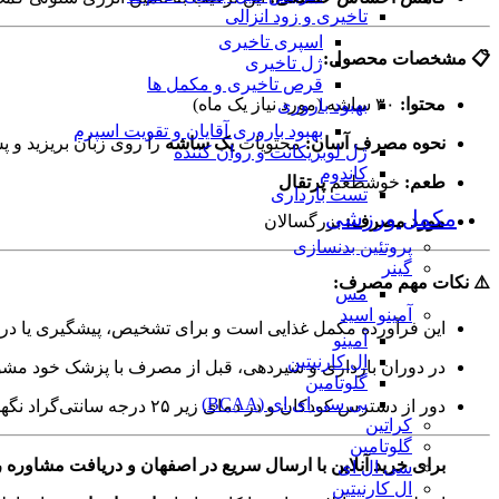
تاخیری و زود انزالی
اسپری تاخیری
📋 مشخصات محصول:
ژل تاخیری
قرص تاخیری و مکمل ها
محتوا:
۳۰ ساشه (مورد نیاز یک ماه)
بهبود باروری
بهبود باروری آقایان و تقویت اسپرم
نحوه مصرف آسان:
محتویات
یک ساشه
را روی زبان بریزید و پس
ژل لوبریکانت و روان کننده
کاندوم
طعم:
خوشطعم
پرتقال
تست بارداری
مکمل ورزشی
مورد مصرف:
بزرگسالان
پروتئین بدنسازی
گینر
⚠️ نکات مهم مصرف:
مس
آمینو اسید
این فرآورده مکمل غذایی است و برای تشخیص، پیشگیری یا در
آمینو
ال کارنیتین
در دوران بارداری و شیردهی، قبل از مصرف با پزشک خود مشو
گلوتامین
بی سی ای ای (BCAA)
دور از دسترس کودکان و در دمای زیر ۲۵ درجه سانتی‌گراد نگهداری شود
کراتین
گلوتامین
برای خرید آنلاین با ارسال سریع در اصفهان و دریافت مشاوره ر
سی ال ای
ال کارنیتین