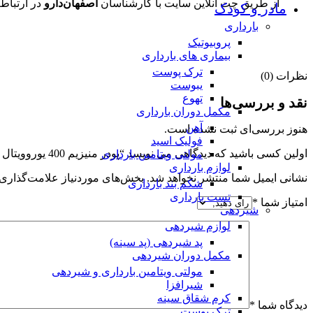
از طریق چت آنلاین سایت با کارشناسان
اصفهان‌دارو
در ارتباط 
مادر و کودک
بارداری
پروبیوتیک
بیماری های بارداری
ترک پوست
نظرات (0)
یبوست
تهوع
نقد و بررسی‌ها
مکمل دوران بارداری
آهن
هنوز بررسی‌ای ثبت نشده است.
فولیک اسید
اولین کسی باشید که دیدگاهی می نویسد “پودر منیزیم 400 یوروویتال _Eurho Vital Magnesium 400”
مولتی ویتامین بارداری
لوازم بارداری
نشانی ایمیل شما منتشر نخواهد شد.
بخش‌های موردنیاز علامت‌گذاری 
شکم بند بارداری
تست بارداری
امتیاز شما
*
شیردهی
لوازم شیردهی
پد شیردهی (پد سینه)
مکمل دوران شیردهی
مولتی ویتامین بارداری و شیردهی
شیرافزا
کرم شقاق سینه
دیدگاه شما
*
ترک پوست