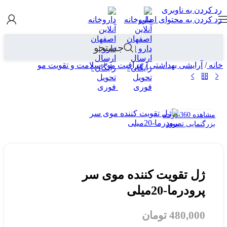
رد کردن به ناوبری
رد کردن به محتوای اصلی
جستجو
خانه
/
آرایشی بهداشتی
/
مراقبت مو
/
سلامت و تقویت مو
مشاهده 360 درجه
بزرگنمایی تصویر
ژل تقویت کننده موی سر
پرودرما-20میلی
480,000
تومان