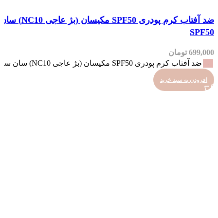
مقایسه
مشاهده سریع
SPF50
افزودن به علاقه مندی
699,000
تومان
ضد آفتاب کرم پودری SPF50 مکیسان (بژ عاجی NC10) سان سیف_SunSafe Maquisun Foundation Sunscreen SPF50 عدد
افزودن به سبد خرید