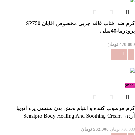
کرم ضد آفتاب فاقد چربی مخصوص آقایان SPF50
پرودرما-40میلی
470,000
تومان
افزودن به سبد خرید
-25%
کرم مرطوب کننده و التیام بخش بدن سنسی پرو آتوپیا
آردن_Sensipro Body Healing And Soothing Cream
562,000
تومان
750,000
تومان