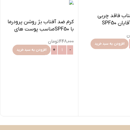
تاب فاقد چربی
کرم ضد آفتاب بژ روشن پرودرما
مخصوص آقایان SPF50
با SPF50مناسب پوست های
ن
چرب و جوشدار-40میلی
448,000
تومان
افزودن به سبد خرید
افزودن به سبد خرید