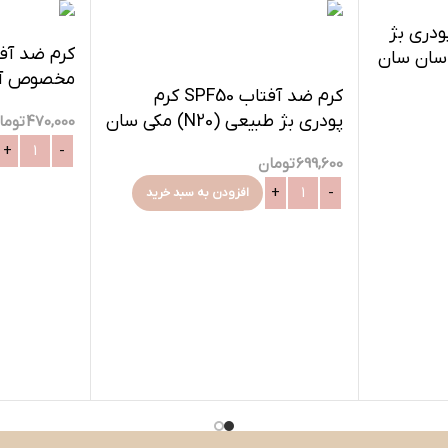
SP کرم پودری بژ
کرم ضد آف
NW) مکی سان سان
Maquisu
کرم ضد آفتاب SPF50 کرم
پرودرما-40میلی
پودری بژ طبیعی (N20) مکی سان
470,000
توما
سان سیف
699,600
تومان
افزودن به سبد خرید