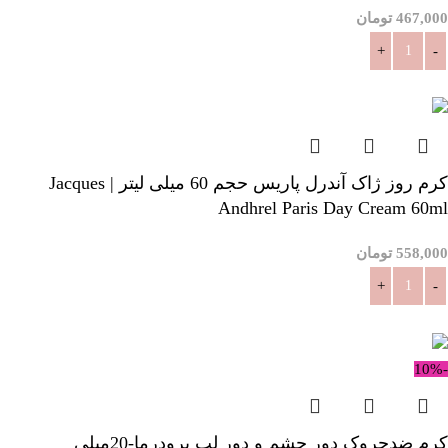
467,000
تومان
افزودن به سبد خرید
کرم روز ژاک آندرل پاریس حجم 60 میلی لیتر | Jacques
Andhrel Paris Day Cream 60ml
558,000
تومان
افزودن به سبد خرید
-10%
کرم ضدچروک دور چشم و دور لب پرودرما-20میلی