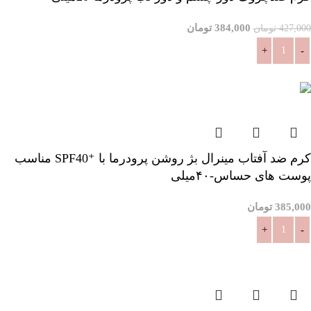
384,000
تومان
427,000
تومان
افزودن به سبد خرید
کرم ضد آفتاب مینرال بژ روشن پرودرما با ⁺SPF40 مناسب
پوست های حساس-۴۰میلی
385,000
تومان
افزودن به سبد خرید