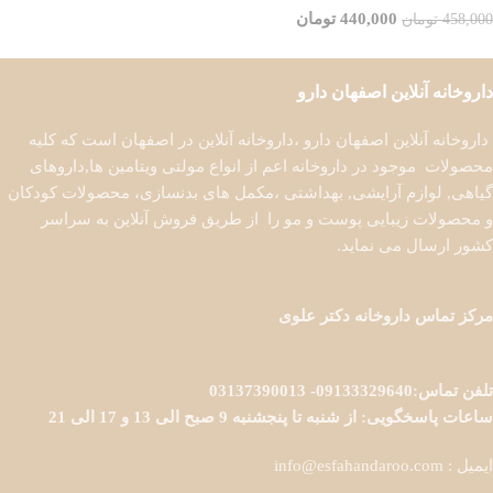
440,000
تومان
458,000
تومان
افزودن به سبد خرید
داروخانه آنلاین اصفهان دارو
داروخانه آنلاین اصفهان دارو ،داروخانه آنلاین در اصفهان است که کلیه
محصولات موجود در داروخانه اعم از انواع مولتی ویتامین ها,داروهای
گیاهی, لوازم آرایشی, بهداشتی ،مکمل های بدنسازی، محصولات کودکان
و محصولات زیبایی پوست و مو را از طریق فروش آنلاین به سراسر
کشور ارسال می نماید.
مرکز تماس داروخانه دکتر علوی
تلفن تماس:09133329640- 03137390013
ساعات پاسخگویی: از شنبه تا پنجشنبه 9 صبح الی 13 و 17 الی 21
ایمیل : info@esfahandaroo.com