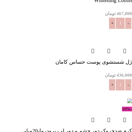
Whitening Lotion
467,000
تومان
افزودن به سبد خرید
ژل شستشوی پوست حساس کامان
436,000
تومان
افزودن به سبد خرید
-10%
کرم ضدچروک دور چشم و دور لب پرودرما-20میلی