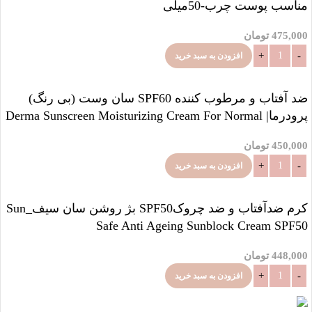
مناسب پوست چرب-50میلی
475,000
تومان
افزودن به سبد خرید
ضد آفتاب و مرطوب کننده SPF60 سان وست (بی رنگ)
پرودرما| Derma Sunscreen Moisturizing Cream For Normal
To Dry Skin SPF60
450,000
تومان
افزودن به سبد خرید
کرم ضدآفتاب و ضد چروکSPF50 بژ روشن سان سیف_Sun
Safe Anti Ageing Sunblock Cream SPF50
448,000
تومان
افزودن به سبد خرید