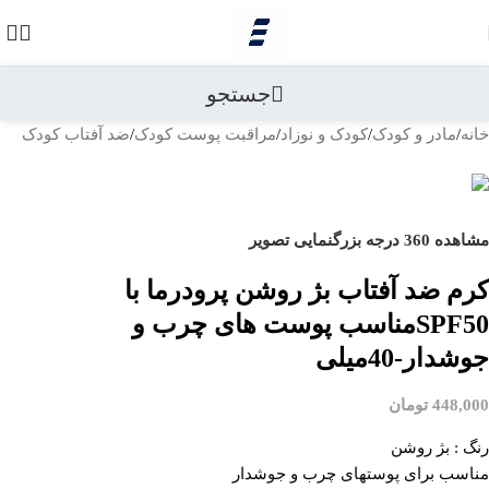
رد کردن به ناوبری
رد کردن به محتوای اصلی
جستجو
خانه
/
مادر و کودک
/
کودک و نوزاد
/
مراقبت پوست کودک
/
ضد آفتاب کودک
بازگشت به محصولات
مشاهده 360 درجه
بزرگنمایی تصویر
کرم ضد آفتاب بژ روشن پرودرما با
SPF50مناسب پوست های چرب و
جوشدار-40میلی
448,000
تومان
رنگ : بژ روشن
مناسب برای پوستهای چرب و جوشدار