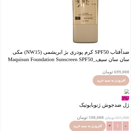
ضدآفتاب SPF50 کرم پودری بژ ابریشمی (NW15) مکی
سان سان سیف_Maquisun Foundation Sunscreen SPF50
699,000
تومان
افزودن به سبد خرید
-3%
ژل ضدجوش ژنوبایوتیک
590,000
تومان
611,000
تومان
افزودن به سبد خرید