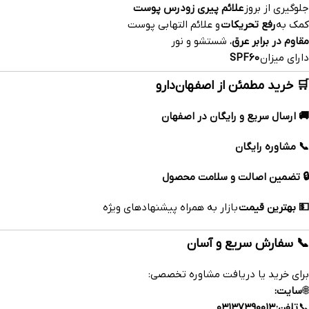
جلوگیری از بروز
علائم پیری زودرس پوست
کمک به
رفع تحریکات
و علائم التهابی پوست
مقاوم در برابر عرق
، شستشو و نور
دارای میزان
SPF60
🛒 خرید مطمئن از اصفهان‌دارو
🚚 ارسال سریع و رایگان در اصفهان
📞 مشاوره رایگان
🔒 تضمین اصالت و سلامت محصول
💵 بهترین قیمت
بازار به همراه پیشنهادهای ویژه
📞 سفارش سریع و آسان
برای خرید یا دریافت مشاوره تخصصی:
🌐
سایت:
www.esfahandaru.com
📞
تلفن:
۰۳۱۳۷۳۹۰۰۱۳