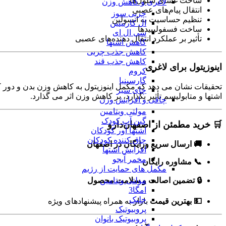
ساخت غشای سلول‌ها
لاغری و کاهش وزن
انتقال پیام‌های عصبی
چربی سوز
تنظیم حساسیت به انسولین
ال کارنیتین
ساخت فسفولیپیدها
سی ال ای
تأثیر بر عملکرد انتقال دهنده‌های عصبی
کاهش اشتها
کاهش جذب چربی
کاهش جذب قند
اینوزیتول برای لاغری
کروم
گارسینیا
تحقیقات نشان می دهد که مکمل اینوزیتول به کاهش وزن بدن و دور کمر 
چای سبز
اشتها و متابولیسم تأثیر بگذارد، بر کاهش وزن اثر می گذارد.
چاقی و افزایش وزن
مولتی ویتامین
گین آپ کودک
🛒 خرید مطمئن از اصفهان‌دارو
اشتها آور کودکان
چاق کننده کودکان
🚚 ارسال سریع ورایگان در اصفهان
افزایش اشتها
مخمر آبجو
📞 مشاوره رایگان
مکمل های حمایت از رژیم
🔒 تضمین اصالت و سلامت محصول
مولتی ویتامین
امگا3
جلبک
💵 بهترین قیمت
بازار به همراه پیشنهادهای ویژه
پروبیوتیک
پروبیوتیک بانوان