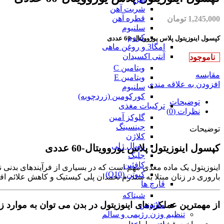
شربت آهن
قطره آهن
1,245,000
تومان
سلنیوم
کروم
کپسول اینوزیتول پلاس یوروویتال-60 عددی
امگا3 و روغن ماهی
آنتی اکسیدان
ناموجود
ویتامین C
مقایسه
ویتامین E
افزودن به علاقه مندی
سلنیوم
کورکومین (زردچوبه)
توضیحات
ترکیبات مغذی
نظرات (0)
گلوکز آمین
جینسینگ
توضیحات
کلاژن
رویال ژلی
کپسول اینوزیتول پلاس یوروویتال-60 عددی
جلبک
کافئین
اینوزیتول یک ماده مغذی مهم است که در بسیاری از فرآیندهای بدنی 
کیوتن (Q10)
باروری در زنان مبتلا به سندرم تخمدان پلی کیستیک و کاهش علائم اف
قارچ ها
شیتاکه
از مهمترین عملکردهای اینوزیتول در بدن می توان به موارد زی
ملاتونین
تنظیم وزن رژیمی و سالم