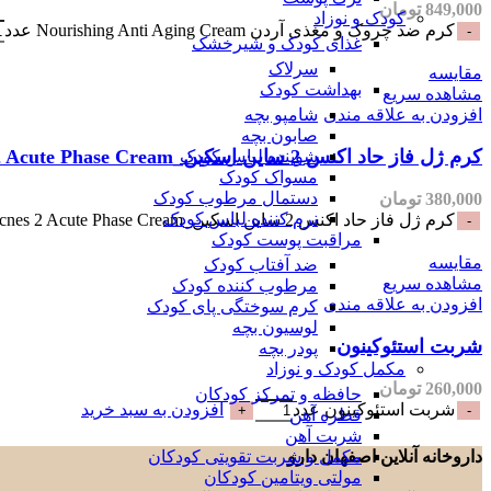
849,000
تومان
کودک و نوزاد
کرم ضد چروک و مغذی آردن Nourishing Anti Aging Cream عدد
غذای کودک و شیرخشک
سرلاک
مقایسه
بهداشت کودک
مشاهده سریع
افزودن به علاقه مندی
شامپو بچه
صابون بچه
کرم ژل فاز حاد اکنس 2 ساین اسکین_SynSkin Acnes 2 Acute Phase Cream
شوینده لباس کودک
مسواک کودک
دستمال مرطوب کودک
380,000
تومان
نرم کننده لباس کودک
کرم ژل فاز حاد اکنس 2 ساین اسکین_SynSkin Acnes 2 Acute Phase Cream عدد
مراقبت پوست کودک
مقایسه
ضد آفتاب کودک
مشاهده سریع
مرطوب کننده کودک
افزودن به علاقه مندی
کرم سوختگی پای کودک
لوسیون بچه
شربت استئوکینون
پودر بچه
مکمل کودک و نوزاد
260,000
تومان
حافظه و تمرکز کودکان
شربت استئوکینون عدد
افزودن به سبد خرید
قطره آهن
شربت آهن
مکمل و شربت تقویتی کودکان
داروخانه آنلاین اصفهان دارو
مولتی ویتامین کودکان