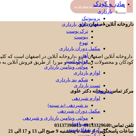
مادر و کودک
افزودن به سبد خرید
بارداری
پروبیوتیک
بیماری های بارداری
داروخانه آنلاین اصفهان دارو
ترک پوست
یبوست
تهوع
مکمل دوران بارداری
آهن
داروخانه آنلاین اصفهان دارو ،داروخانه آنلاین در اصفهان است که ک
فولیک اسید
کودکان و محصولات زیبایی پوست و مو را از طریق فروش آنلاین به 
مولتی ویتامین بارداری
لوازم بارداری
شکم بند بارداری
تست بارداری
مرکز تماس داروخانه دکتر علوی
شیردهی
لوازم شیردهی
پد شیردهی (پد سینه)
مکمل دوران شیردهی
مولتی ویتامین بارداری و شیردهی
شیرافزا
تلفن تماس:09133329640- 03137390013
کرم شقاق سینه
ساعات پاسخگویی: از شنبه تا پنجشنبه 9 صبح الی 13 و 17 الی 21
ترک پوست