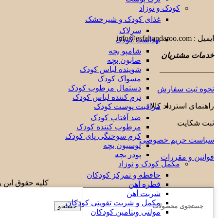
کودک و نوزاد
غذای کودک و شیرخشک
سرلاک
ایمیل : info@esfahandaroo.com
بهداشت کودک
شامپو بچه
خدمات مشتریان
صابون بچه
شوینده لباس کودک
———————
مسواک کودک
دستمال مرطوب کودک
نحوه ثبت سفارش
نرم کننده لباس کودک
راهنمای استرداد کالا
مراقبت پوست کودک
ضد آفتاب کودک
ثبت شکایت
مرطوب کننده کودک
کرم سوختگی پای کودک
سیاست حریم خصوصی
لوسیون بچه
پودر بچه
قوانین و مقررات
مکمل کودک و نوزاد
حافظه و تمرکز کودکان
کلیه حقوق این و
قطره آهن
شربت آهن
مکمل و شربت تقویتی کودکان
جستجو
مولتی ویتامین کودکان