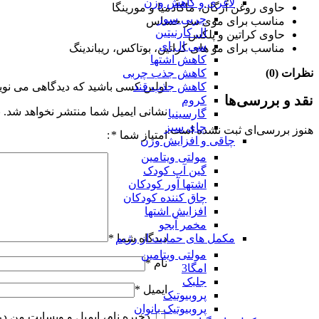
لاغری و کاهش وزن
حاوی روغن آرگان، ماکادمیا و مورینگا
چربی سوز
مناسب برای موی سر حساس
ال کارنیتین
حاوی کراتین و پلکس
سی ال ای
مناسب برای مو های کراتین، بوتاکس، ریباندینگ
کاهش اشتها
کاهش جذب چربی
نظرات (0)
کاهش جذب قند
اولین کسی باشید که دیدگاهی می نویس
نقد و بررسی‌ها
کروم
نشانی ایمیل شما منتشر نخواهد شد.
ب
گارسینیا
چای سبز
هنوز بررسی‌ای ثبت نشده است.
امتیاز شما
*
چاقی و افزایش وزن
مولتی ویتامین
گین آپ کودک
اشتها آور کودکان
چاق کننده کودکان
افزایش اشتها
مخمر آبجو
مکمل های حمایت از رژیم
دیدگاه شما
*
مولتی ویتامین
نام
*
امگا3
جلبک
ایمیل
*
پروبیوتیک
پروبیوتیک بانوان
ذخیره نام، ایمیل و وبسایت من در