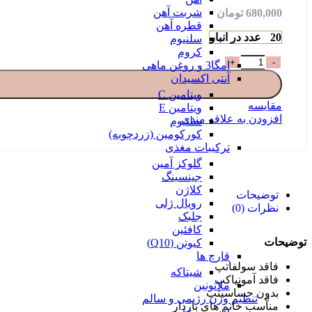
شربت آهن
680,000
تومان
قطره آهن
20 عدد در انبار
سلنیوم
کروم
امگا3 و روغن ماهی
آنتی اکسیدان
ویتامین C
مقایسه
ویتامین E
افزودن به علاقه مندی
سلنیوم
کورکومین (زردچوبه)
ترکیبات مغذی
گلوکز آمین
جینسینگ
کلاژن
توضیحات
رویال ژلی
نظرات (0)
جلبک
کافئین
توضیحات
کیوتن (Q10)
قارچ ها
فاقد سولفاتپ
شیتاکه
فاقد آمونیاکپ
ملاتونین
بدون حساسیتپ
تنظیم وزن رژیمی و سالم
مناسب خانم های باردار