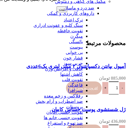
مکمل های گیاهی و دمنوش
ضد درد و ماساژ
داروهای کاربردی و کمکی
ترک اعتیاد
سنگ کلیه و عفونت ادراری
تقویت حافظه
میگرن
یائسگی
محصولات مرتبط
یبوست
بی خوابی
فشار خون
چربی سوز
آمپول بپانتن دکسپانتنول ۲ میلی لیتری پک6عددی
چاقی و افزایش وزن
کاهش اشتها
885,000
تومان
تقویت قلب
قاعدگی
افزودن به سبد خرید
شیرافزا
رفلاکس و زخم معده
ضد اضطراب و آرام بخش
پروستات
ژل شستشوی پوست حساس کامان
تقویت جنسی آقایان
تقویت جنسی خانم ها
436,000
تومان
ضد تهوع و استفراغ