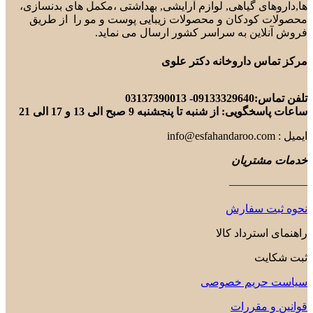
ها,داروهای گیاهی, لوازم آرایشی, بهداشتی ،مکمل های بدنسازی،
محصولات کودکان و محصولات زیبایی پوست و مو را از طریق
فروش آنلاین به سراسر کشور ارسال می نماید.
مرکز تماس داروخانه دکتر علوی
تلفن تماس:09133329640- 03137390013
ساعات پاسخگویی: از شنبه تا پنجشنبه 9 صبح الی 13 و 17 الی 21
ایمیل : info@esfahandaroo.com
خدمات مشتریان
———————
نحوه ثبت سفارش
راهنمای استرداد کالا
ثبت شکایت
سیاست حریم خصوصی
قوانین و مقررات