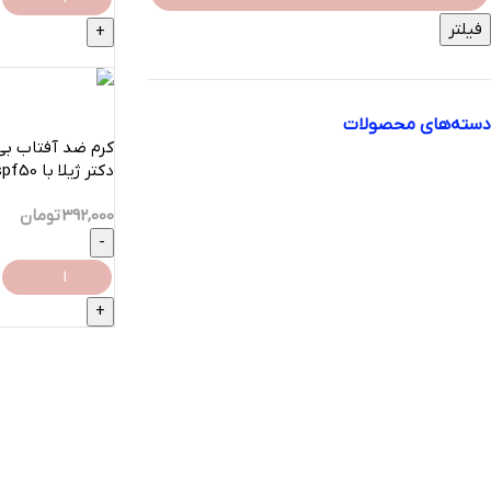
فیلتر
دسته‌های محصولات
کرم ضد آفتاب بی
svti phn
پوست-50میلی
آرایشی بهداشتی
392,000
تومان
آرایشی
آرایش ابرو
رنگ ابرو
ریمل ابرو
ژل ابرو
مداد ابرو
آرایش چشم
تقویت مژه
خط چشم
ریمل
سایه چشم