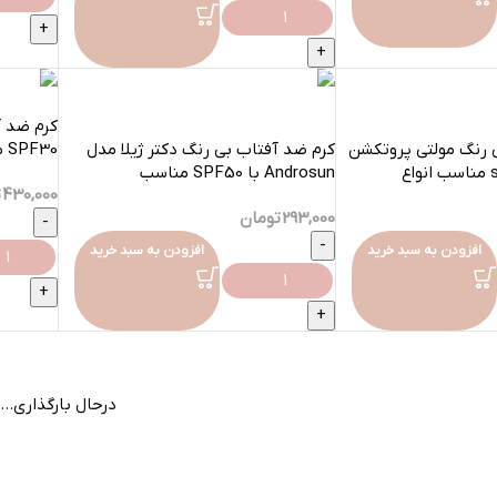
کرم ضد آ
 رنگ مولتی پروتکشن
کرم ضد آفتاب بی رنگ دکتر ژیلا مدل
SPF30 مناسب انواع پوست -40میلی
دکتر ژیلا با spf50 مناسب انواع
Androsun با SPF50 مناسب
430,000
ت
آقایان-50میلی
293,000
تومان
افزودن به سبد خرید
افزودن به سبد خرید
بارگیری بیشتر محصو
درحال بارگذاری...