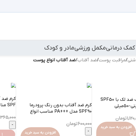
کمک درمانی
مکمل ورزشی
مادر و کودک
اشتی
/
مراقبت پوست
/
ضد آفتاب
/
ضد آفتاب انواع پوست
فلوئید ضد آفتاب ضد لک با SPF50
کرم ضد آفتاب بدون رنگ پرودرما
SPF مناسب انواع پوست-50میلی
میلی
SPF90 مدل +++PA مناسب انواع
365,000
پوست-40میلی
1,120
تومان
600,000
تومان
افزودن به سبد خرید
افزودن به سبد خرید