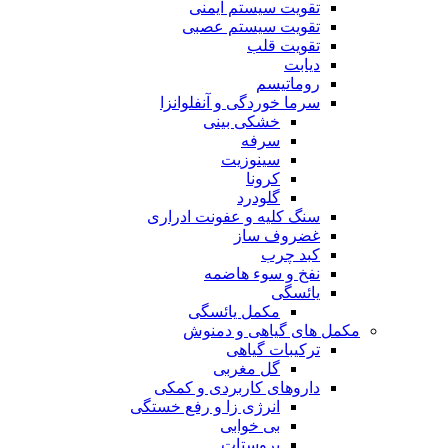
تقویت سیستم ایمنی
تقویت سیستم عصبی
تقویت قلب
دیابت
روماتیسم
سرما خوردگی و آنفلوانزا
خشکی بینی
سرفه
سینوزیت
کرونا
گلودرد
سنگ کلیه و عفونت ادراری
غضروف ساز
کبد چرب
نفخ و سوء هاضمه
یائسگی
مکمل یائسگی
مکمل های گیاهی و دمنوش
ترکیبات گیاهی
گل مغربی
داروهای کاربردی و کمکی
انرژی زا و رفع خستگی
بی خوابی
پروستات