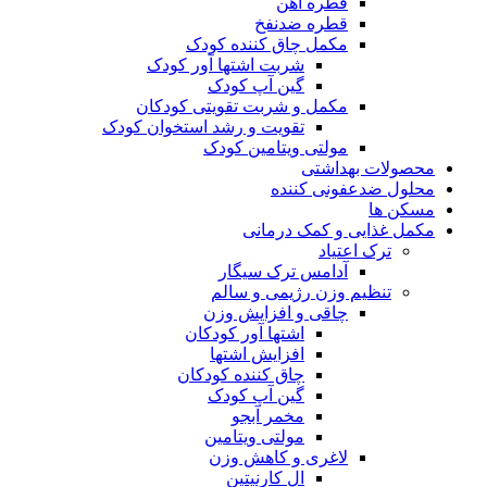
قطره آهن
قطره ضدنفخ
مکمل چاق کننده کودک
شربت اشتها آور کودک
گین آپ کودک
مکمل و شربت تقویتی کودکان
تقویت و رشد استخوان کودک
مولتی ویتامین کودک
محصولات بهداشتی
محلول ضدعفونی کننده
مسکن ها
مکمل غذایی و کمک درمانی
ترک اعتیاد
آدامس ترک سیگار
تنظیم وزن رژیمی و سالم
چاقی و افزایش وزن
اشتها آور کودکان
افزایش اشتها
چاق کننده کودکان
گین آپ کودک
مخمر آبجو
مولتی ویتامین
لاغری و کاهش وزن
ال کارنیتین