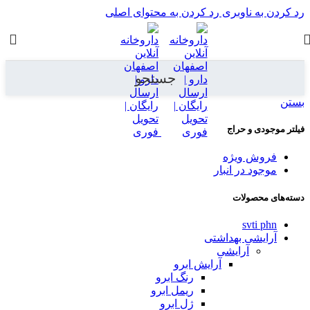
رد کردن به ناوبری
رد کردن به محتوای اصلی
جستجو
بستن
فیلتر موجودی و حراج
فروش ویژه
موجود در انبار
دسته‌های محصولات
svti phn
آرایشی بهداشتی
آرایشی
آرایش ابرو
رنگ ابرو
ریمل ابرو
ژل ابرو