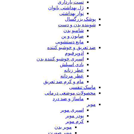
تست بارداری
ژل بهداشتی بانوان
نوار بهداشتی
پوشک بزرگسال
شوینده بدن و دست
شامپو بدن
صابون و پن
مایع دستشویی
ضد تعریق و خوشبو کننده
ادوپرفیوم
اسپری خوشبو کننده بدن
بادی اسپلش
عطر زنانه
عطر مردانه
مام و کرم ضد تعریق
ماسک تنفسی
محصولات موضعی درمانی
ماساژ و ضد درد
موبر
اسپری موبر
پودر موبر
کرم موبر
موبر بدن
موبر صورت