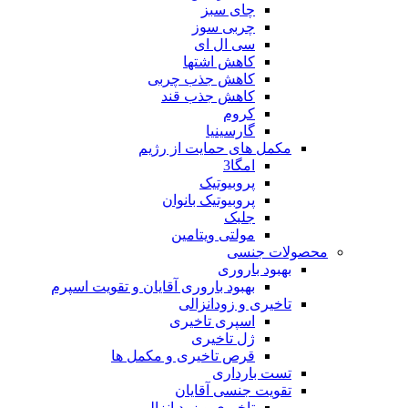
چای سبز
چربی سوز
سی ال ای
کاهش اشتها
کاهش جذب چربی
کاهش جذب قند
کروم
گارسینیا
مکمل های حمایت از رژیم
امگا3
پروبیوتیک
پروبیوتیک بانوان
جلبک
مولتی ویتامین
محصولات جنسی
بهبود باروری
بهبود باروری آقایان و تقویت اسپرم
تاخیری و زودانزالی
اسپری تاخیری
ژل تاخیری
قرص تاخیری و مکمل ها
تست بارداری
تقویت جنسی آقایان
تاخیری و زود انزالی