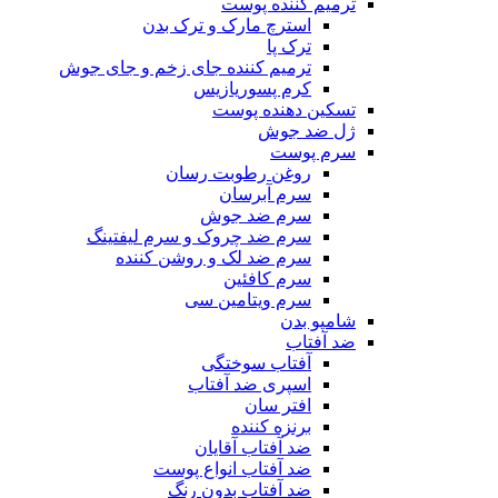
ترمیم کننده پوست
استرچ مارک و ترک بدن
ترک پا
ترمیم کننده جای زخم و جای جوش
کرم پسوریازیس
تسکین دهنده پوست
ژل ضد جوش
سرم پوست
روغن رطوبت رسان
سرم آبرسان
سرم ضد جوش
سرم ضد چروک و سرم لیفتینگ
سرم ضد لک و روشن کننده
سرم کافئین
سرم ویتامین سی
شامپو بدن
ضد آفتاب
آفتاب سوختگی
اسپری ضد آفتاب
افتر سان
برنزه کننده
ضد آفتاب آقایان
ضد آفتاب انواع پوست
ضد آفتاب بدون رنگ