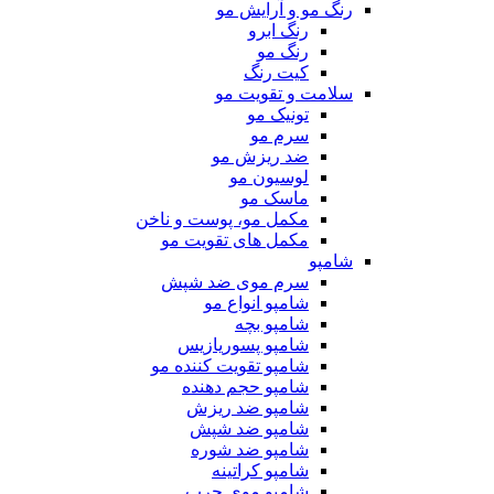
رنگ مو و آرایش مو
رنگ ابرو
رنگ مو
کیت رنگ
سلامت و تقویت مو
تونیک مو
سرم مو
ضد ریزش مو
لوسیون مو
ماسک مو
مکمل مو، پوست و ناخن
مکمل های تقویت مو
شامپو
سرم موی ضد شپش
شامپو انواع مو
شامپو بچه
شامپو پسوریازیس
شامپو تقویت کننده مو
شامپو حجم دهنده
شامپو ضد ریزش
شامپو ضد شپش
شامپو ضد شوره
شامپو کراتینه
شامپو موی چرب