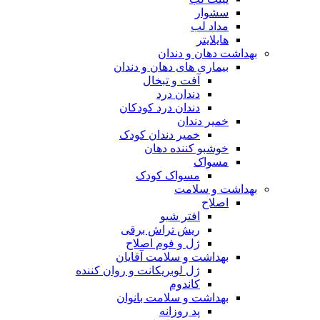
سشوار
مداد لب
هایلایتر
بهداشت دهان و دندان
بیماری های دهان و دندان
آفت و تبخال
دندان درد
دندان درد کودکان
خمیر دندان
خمیر دندان کودک
خوشبو کننده دهان
مسواک
مسواک کودک
بهداشت و سلامت
اصلاح
افتر شیو
ریش تراش برقی
ژل و فوم اصلاح
بهداشت و سلامت آقایان
ژل لوبریکانت و روان کننده
کاندوم
بهداشت و سلامت بانوان
پد روزانه