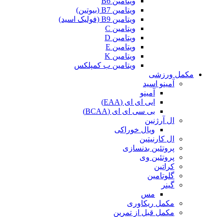
ویتامین B6
ویتامین B7 (بیوتین)
ویتامین B9 (فولیک اسید)
ویتامین C
ویتامین D
ویتامین E
ویتامین K
ویتامین ب کمپلکس
مکمل ورزشی
آمینو اسید
آمینو
ایی ای ای (EAA)
بی سی ای ای (BCAA)
ال آرژنین
ویال خوراکی
ال کارنیتین
پروتئین بدنسازی
پروتئین وی
کراتین
گلوتامین
گینر
مس
مکمل ریکاوری
مکمل قبل از تمرین