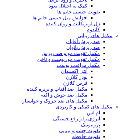
کمک به اختلال نعوذ
تقویت جنسی خانم ها
افزایش میل جنسی خانم ها
ژل لوبریکانت و روان کننده
کاندوم
مکمل های زیبایی
ضد ریزش آقایان
ضد ریزش بانوان
مکمل تقویت مو و ضد ریزش
مکمل تقویت مو، پوست و ناخن
مکمل مراقبت پوست
آنتی اکسیدان
پودر کلاژن
قرص کلاژن
مکمل ضد آفتاب و برنزه کننده
مکمل ضد جوش و آکنه
مکمل های ضد چروک و جوانساز
مکمل های کمکی و کاربردی
ام اس
انرژی زا و رفع خستگی
پروبیوتیک
تقویت چشم و بینایی
تقویت حافظه