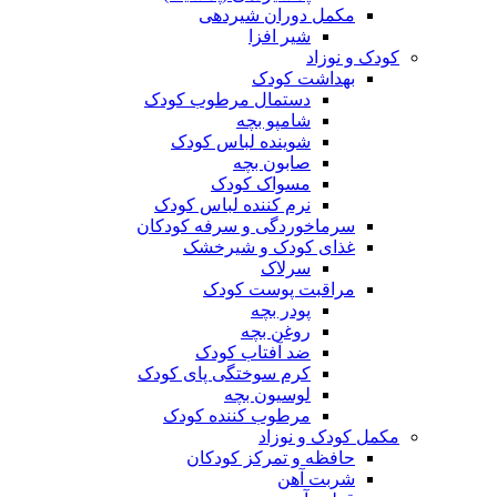
مکمل دوران شیردهی
شیر افزا
کودک و نوزاد
بهداشت کودک
دستمال مرطوب کودک
شامپو بچه
شوینده لباس کودک
صابون بچه
مسواک کودک
نرم کننده لباس کودک
سرماخوردگی و سرفه کودکان
غذای کودک و شیرخشک
سرلاک
مراقبت پوست کودک
پودر بچه
روغن بچه
ضد آفتاب کودک
کرم سوختگی پای کودک
لوسیون بچه
مرطوب کننده کودک
مکمل کودک و نوزاد
حافظه و تمرکز کودکان
شربت آهن