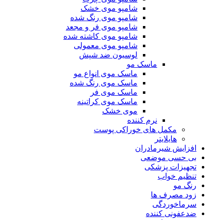
شامپو موی خشک
شامپو موی رنگ شده
شامپو موی فر و مجعد
شامپو موی کاشته شده
شامپو موی معمولی
لوسیون ضد شپش
ماسک مو
ماسک موی انواع مو
ماسک موی رنگ شده
ماسک موی فر
ماسک موی کراتینه
موی خشک
نرم کننده
مکمل های خوراکی پوست
هایلایتر
افزایش شیرمادران
بی حسی موضعی
تجهیزات پزشکی
تنظیم خواب
رنگ مو
زود مصرف ها
سرماخوردگی
ضدعفونی کننده