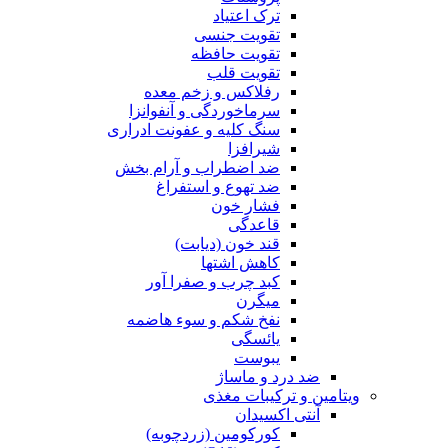
ترک اعتیاد
تقویت جنسی
تقویت حافظه
تقویت قلب
رفلاکس و زخم معده
سرماخوردگی و آنفوانزا
سنگ کلیه و عفونت ادراری
شیرافزا
ضد اضطراب و آرام بخش
ضد تهوع و استفراغ
فشار خون
قاعدگی
قند خون (دیابت)
کاهش اشتها
کبد چرب و صفرا آور
میگرن
نفخ شکم و سوء هاضمه
یائسگی
یبوست
ضد درد و ماساژ
ویتامین و ترکیبات مغذی
آنتی اکسیدان
کورکومین (زردچوبه)