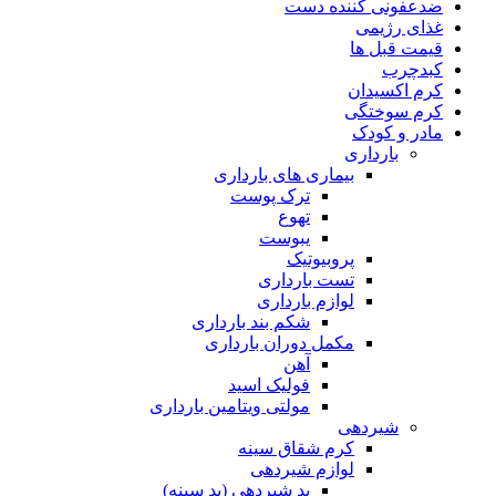
ضدعفونی کننده دست
غذای رژیمی
قیمت قبل ها
کبدچرب
کرم اکسیدان
کرم سوختگی
مادر و کودک
بارداری
بیماری های بارداری
ترک پوست
تهوع
یبوست
پروبیوتیک
تست بارداری
لوازم بارداری
شکم بند بارداری
مکمل دوران بارداری
آهن
فولیک اسید
مولتی ویتامین بارداری
شیردهی
کرم شقاق سینه
لوازم شیردهی
پد شیردهی (پد سینه)