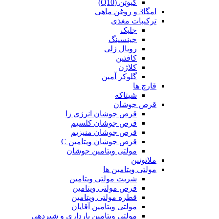
کیوتن (Q10)
امگا3 و روغن ماهی
ترکیبات مغذی
جلبک
جینسینگ
رویال ژلی
کافئین
کلاژن
گلوکز آمین
قارچ ها
شیتاکه
قرص جوشان
قرص جوشان انرژی زا
قرص جوشان کلسیم
قرص جوشان منیزیم
قرص جوشان ویتامین C
مولتی ویتامین جوشان
ملاتونین
مولتی ویتامین ها
شربت مولتی ویتامین
قرص مولتی ویتامین
قطره مولتی ویتامین
مولتی ویتامین آقایان
مولتی ویتامین بارداری و شیردهی