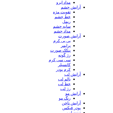
مداد ابرو
آرایش چشم
تقویت مژه
خط چشم
ریمل
سایه چشم
مداد چشم
آرایش صورت
بی بی کرم
پرایمر
پنکک صورت
رژ گونه
سی سی کرم
کانسیلر
کرم پودر
آرایش لب
بالم لب
خط لب
رژ لب
آرایش مو
رنگ مو
آرایش ناخن
پودر فیکس
تینت لب