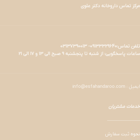
مرکز تماس داروخانه دکتر علوی
تلفن تماس:09133329640- 03137390013
ساعات پاسخگویی: از شنبه تا پنجشنبه 9 صبح الی 13 و 17 الی 21
ایمیل : info@esfahandaroo.com
خدمات مشتریان
———————
نحوه ثبت سفارش