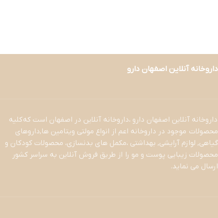
مس
مکمل ریکاوری
مکمل قبل از تمرین
ال آرژنین
کافئین
داروخانه آنلاین اصفهان دارو
داروخانه آنلاین اصفهان دارو ،داروخانه آنلاین در اصفهان است که کلیه
محصولات موجود در داروخانه اعم از انواع مولتی ویتامین ها,داروهای
گیاهی, لوازم آرایشی, بهداشتی ،مکمل های بدنسازی، محصولات کودکان و
محصولات زیبایی پوست و مو را از طریق فروش آنلاین به سراسر کشور
ارسال می نماید.