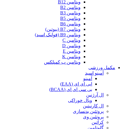
ویتامین B12
ویتامین B2
ویتامین B3
ویتامین B5
ویتامین B6
ویتامین B7 (بیوتین)
ویتامین B9 (فولیک اسید)
ویتامین C
ویتامین D
ویتامین E
ویتامین K
ویتامین ب کمپلکس
مکمل ورزشی
آمینو اسید
آمینو
ایی ای ای (EAA)
بی سی ای ای (BCAA)
ال آرژنین
ویال خوراکی
ال کارنیتین
پروتئین بدنسازی
پروتئین وی
کراتین
گلوتامین