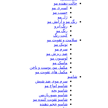
حالت دهنده مو
اسپری مو
چسب مو
ژل مو
رنگ مو و آرایش مو
رنگ ابرو
رنگ مو
کیت رنگ
سلامت و تقویت مو
تونیک مو
سرم مو
ضد ریزش مو
لوسیون مو
ماسک مو
مکمل مو، پوست و ناخن
مکمل های تقویت مو
شامپو
سرم موی ضد شپش
شامپو انواع مو
شامپو بچه
شامپو پسوریازیس
شامپو تقویت کننده مو
شامپو حجم دهنده