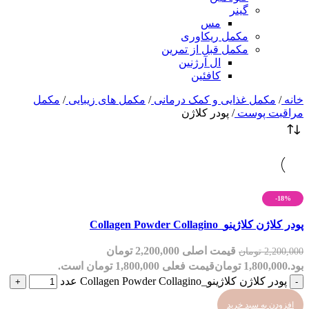
گینر
مس
مکمل ریکاوری
مکمل قبل از تمرین
ال آرژنین
کافئین
خانه
/
مکمل غذایی و کمک درمانی
/
مکمل های زیبایی
/
مکمل
مراقبت پوست
/
پودر کلاژن
-18%
مقایسه
پودر کلاژن کلاژینو_Collagen Powder Collagino
مشاهده سریع
افزودن به علاقه مندی
قیمت اصلی 2,200,000 تومان
2,200,000
تومان
بود.
1,800,000
تومان
قیمت فعلی 1,800,000 تومان است.
پودر کلاژن کلاژینو_Collagen Powder Collagino عدد
افزودن به سبد خرید