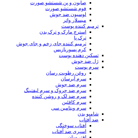
صابون و پن شستشو صورت
فوم شستشو صورت
لوسیون ضد جوش
میسلار واتر
ترمیم کننده پوست
استرچ مارک و ترک بدن
ترک پا
ترمیم کننده جای زخم و جای جوش
کرم پسوریازیس
تسکین دهنده پوست
ژل ضد جوش
سرم پوست
روغن رطوبت رسان
سرم آبرسان
سرم ضد جوش
سرم ضد چروک و سرم لیفتینگ
سرم ضد لک و روشن کننده
سرم کافئین
سرم ویتامین سی
شامپو بدن
ضد آفتاب
آفتاب سوختگی
اسپری ضد آفتاب
افتر سان