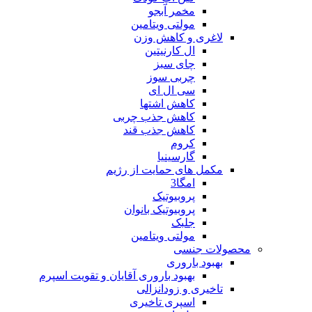
مخمر آبجو
مولتی ویتامین
لاغری و کاهش وزن
ال کارنیتین
چای سبز
چربی سوز
سی ال ای
کاهش اشتها
کاهش جذب چربی
کاهش جذب قند
کروم
گارسینیا
مکمل های حمایت از رژیم
امگا3
پروبیوتیک
پروبیوتیک بانوان
جلبک
مولتی ویتامین
محصولات جنسی
بهبود باروری
بهبود باروری آقایان و تقویت اسپرم
تاخیری و زودانزالی
اسپری تاخیری