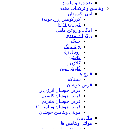
ضد درد و ماساژ
ویتامین و ترکیبات مغذی
آنتی اکسیدان
کورکومین (زردچوبه)
کیوتن (Q10)
امگا3 و روغن ماهی
ترکیبات مغذی
جلبک
جینسینگ
رویال ژلی
کافئین
کلاژن
گلوکز آمین
قارچ ها
شیتاکه
قرص جوشان
قرص جوشان انرژی زا
قرص جوشان کلسیم
قرص جوشان منیزیم
قرص جوشان ویتامین C
مولتی ویتامین جوشان
ملاتونین
مولتی ویتامین ها
شربت مولتی ویتامین