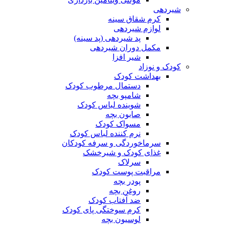
شیردهی
کرم شقاق سینه
لوازم شیردهی
پد شیردهی (پد سینه)
مکمل دوران شیردهی
شیر افزا
کودک و نوزاد
بهداشت کودک
دستمال مرطوب کودک
شامپو بچه
شوینده لباس کودک
صابون بچه
مسواک کودک
نرم کننده لباس کودک
سرماخوردگی و سرفه کودکان
غذای کودک و شیرخشک
سرلاک
مراقبت پوست کودک
پودر بچه
روغن بچه
ضد آفتاب کودک
کرم سوختگی پای کودک
لوسیون بچه