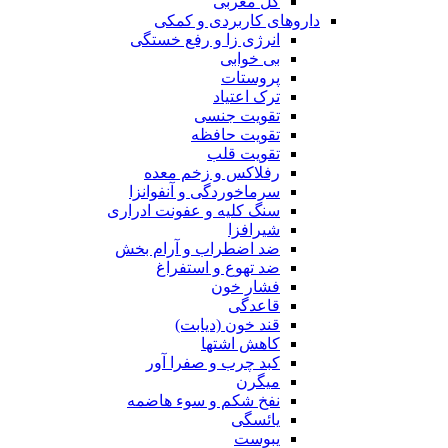
گل مغربی
داروهای کاربردی و کمکی
انرژی زا و رفع خستگی
بی خوابی
پروستات
ترک اعتیاد
تقویت جنسی
تقویت حافظه
تقویت قلب
رفلاکس و زخم معده
سرماخوردگی و آنفوانزا
سنگ کلیه و عفونت ادراری
شیرافزا
ضد اضطراب و آرام بخش
ضد تهوع و استفراغ
فشار خون
قاعدگی
قند خون (دیابت)
کاهش اشتها
کبد چرب و صفرا آور
میگرن
نفخ شکم و سوء هاضمه
یائسگی
یبوست