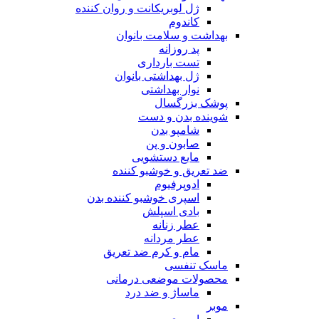
ژل لوبریکانت و روان کننده
کاندوم
بهداشت و سلامت بانوان
پد روزانه
تست بارداری
ژل بهداشتی بانوان
نوار بهداشتی
پوشک بزرگسال
شوینده بدن و دست
شامپو بدن
صابون و پن
مایع دستشویی
ضد تعریق و خوشبو کننده
ادوپرفیوم
اسپری خوشبو کننده بدن
بادی اسپلش
عطر زنانه
عطر مردانه
مام و کرم ضد تعریق
ماسک تنفسی
محصولات موضعی درمانی
ماساژ و ضد درد
موبر