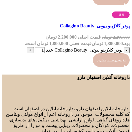
-18%
مقایسه
پودر کلاژینو بیوتی_Collagino Beauty
مشاهده سریع
افزودن به علاقه مندی
قیمت اصلی 2,200,000 تومان
2,200,000
تومان
بود.
1,800,000
تومان
قیمت فعلی 1,800,000 تومان است.
پودر کلاژینو بیوتی_Collagino Beauty عدد
افزودن به سبد خرید
داروخانه آنلاین اصفهان دارو
داروخانه آنلاین اصفهان دارو ،داروخانه آنلاین در اصفهان است
که کلیه محصولات موجود در داروخانه اعم از انواع مولتی ویتامین
ها,داروهای گیاهی, لوازم آرایشی, بهداشتی ،مکمل های بدنسازی،
محصولات کودکان و محصولات زیبایی پوست و مو را از طریق
فروش آنلاین به سراسر کشور ارسال می نماید.