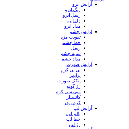
آرایش ابرو
رنگ ابرو
ریمل ابرو
ژل ابرو
مداد ابرو
آرایش چشم
تقویت مژه
خط چشم
ریمل
سایه چشم
مداد چشم
آرایش صورت
بی بی کرم
پرایمر
پنکک صورت
رژ گونه
سی سی کرم
کانسیلر
کرم پودر
آرایش لب
بالم لب
خط لب
رژ لب