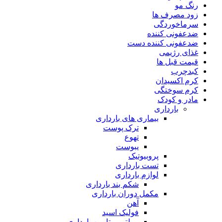
رنگ مو
زود مصرف ها
سرماخوردگی
ضدعفونی کننده
ضدعفونی کننده دست
غذای رژیمی
قیمت قبل ها
کبدچرب
کرم اکسیدان
کرم سوختگی
مادر و کودک
بارداری
بیماری های بارداری
ترک پوست
تهوع
یبوست
پروبیوتیک
تست بارداری
لوازم بارداری
شکم بند بارداری
مکمل دوران بارداری
آهن
فولیک اسید
مولتی ویتامین بارداری