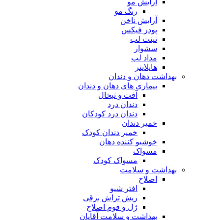
آرایش مو
رنگ مو
آرایش ناخن
پودر فیکس
تینت لب
سشوار
مداد لب
هایلایتر
بهداشت دهان و دندان
بیماری های دهان و دندان
آفت و تبخال
دندان درد
دندان درد کودکان
خمیر دندان
خمیر دندان کودک
خوشبو کننده دهان
مسواک
مسواک کودک
بهداشت و سلامت
اصلاح
افتر شیو
ریش تراش برقی
ژل و فوم اصلاح
بهداشت و سلامت آقایان