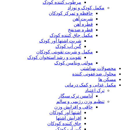
مرطوب کننده کودک
مکمل کودک و نوزاد
حافظه و تمرکز کودکان
شربت آهن
قطره آهن
قطره ضدنفخ
مکمل چاق کننده کودک
شربت اشتها آور کودک
گین آپ کودک
مکمل و شربت تقویتی کودکان
تقویت و رشد استخوان کودک
مولتی ویتامین کودک
محصولات بهداشتی
محلول ضدعفونی کننده
مسکن ها
مکمل غذایی و کمک درمانی
ترک اعتیاد
آدامس ترک سیگار
تنظیم وزن رژیمی و سالم
چاقی و افزایش وزن
اشتها آور کودکان
افزایش اشتها
چاق کننده کودکان
گین آپ کودک