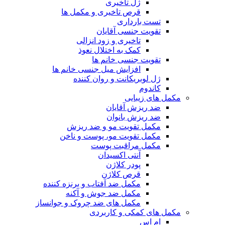
ژل تاخیری
قرص تاخیری و مکمل ها
تست بارداری
تقویت جنسی آقایان
تاخیری و زود انزالی
کمک به اختلال نعوذ
تقویت جنسی خانم ها
افزایش میل جنسی خانم ها
ژل لوبریکانت و روان کننده
کاندوم
مکمل های زیبایی
ضد ریزش آقایان
ضد ریزش بانوان
مکمل تقویت مو و ضد ریزش
مکمل تقویت مو، پوست و ناخن
مکمل مراقبت پوست
آنتی اکسیدان
پودر کلاژن
قرص کلاژن
مکمل ضد آفتاب و برنزه کننده
مکمل ضد جوش و آکنه
مکمل های ضد چروک و جوانساز
مکمل های کمکی و کاربردی
ام اس