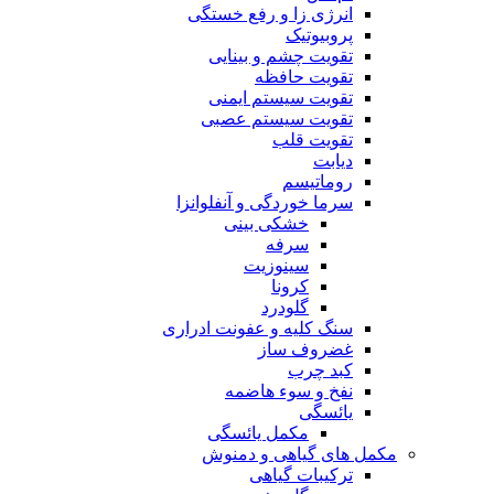
انرژی زا و رفع خستگی
پروبیوتیک
تقویت چشم و بینایی
تقویت حافظه
تقویت سیستم ایمنی
تقویت سیستم عصبی
تقویت قلب
دیابت
روماتیسم
سرما خوردگی و آنفلوانزا
خشکی بینی
سرفه
سینوزیت
کرونا
گلودرد
سنگ کلیه و عفونت ادراری
غضروف ساز
کبد چرب
نفخ و سوء هاضمه
یائسگی
مکمل یائسگی
مکمل های گیاهی و دمنوش
ترکیبات گیاهی