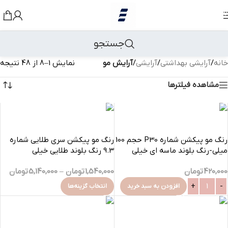
رد کردن به ناوبری
رد کردن به محتوای اصلی
جستجو
خانه
/
آرایشی بهداشتی
/
آرایشی
/
آرایش مو
نمایش 1–8 از 48 نتیجه
مشاهده فیلترها
رنگ مو پیکشن شماره P30 حجم 100
رنگ مو پیکشن سری طلایی شماره
میلی-رنگ بلوند ماسه ای خیلی
9.3 رنگ بلوند طلایی خیلی
روشن
روشن-100 میلی
420,000
تومان
1,540,000
تومان
–
5,140,000
تومان
افزودن به سبد خرید
انتخاب گزینه‌ها