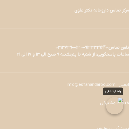
مرکز تماس داروخانه دکتر علوی
تلفن تماس:09133329640- 03137390013
ساعات پاسخگویی: از شنبه تا پنجشنبه 9 صبح الی 13 و 17 الی 21
ایمیل : info@esfahandaroo.com
راه ارتباطی
خدمات مشتریان
———————
نحوه ثبت سفارش