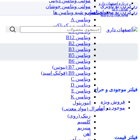
مولتی ویتامین دیابتی
درباره اصفهان دارو
رد کردن به ناوبری
مولتی ویتامین جوشان
تماس با ما
رد کردن به محتوای اصلی
ویتامین و شبه ویتامین ها
مجوزهای داروخانه
ویتامین A
ویتامین ب کمپلکس
ویتامین B1
ویتامین B12
ویتامین B2
ویتامین B3
ویتامین B5
ویتامین B6
ویتامین B7 (بیوتین)
ویتامین B9 (فولیک اسید)
ویتامین C
ویتامین D
فیلتر موجودی و حراج
ویتامین E
ویتامین K
فروش ویژه
اینوزیتول
موجود در انبار
مینرال (مواد معدنی)
زینک (روی)
کلسیم
منیزیم
آهن
فیلتر قیمت
شربت آهن