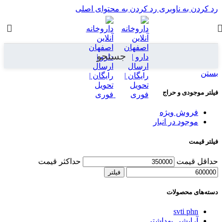
 ناوبری
رد کردن به محتوای اصلی
جستجو
 و حراج
 ویژه
 در انبار
ت
حداکثر قیمت
فیلتر
صولات
svt
شی بهداشتی