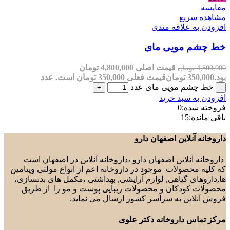
یع
علاقه مندی
مویی مای
قیمت اصلی 4,800,000 تومان
مان
تومان
قیمت فعلی 350,000 تومان است.
عدد
 مویی مای عدد
سبد خرید
ه:
0
15
لاین اصفهان دارو
لاین اصفهان دارو ،داروخانه آنلاین در اصفهان است
صولات موجود در داروخانه اعم از انواع مولتی ویتامین
 گیاهی, لوازم آرایشی, بهداشتی ،مکمل های بدنسازی،
دکان و محصولات زیبایی پوست و مو را از طریق
ن به سراسر کشور ارسال می نماید.
داروخانه دکتر علوی