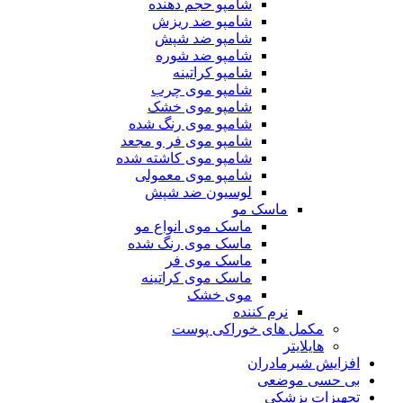
شامپو حجم دهنده
شامپو ضد ریزش
شامپو ضد شپش
شامپو ضد شوره
شامپو کراتینه
شامپو موی چرب
شامپو موی خشک
شامپو موی رنگ شده
شامپو موی فر و مجعد
شامپو موی کاشته شده
شامپو موی معمولی
لوسیون ضد شپش
ماسک مو
ماسک موی انواع مو
ماسک موی رنگ شده
ماسک موی فر
ماسک موی کراتینه
موی خشک
نرم کننده
مکمل های خوراکی پوست
هایلایتر
یش شیرمادران
سی موضعی
زات پزشکی