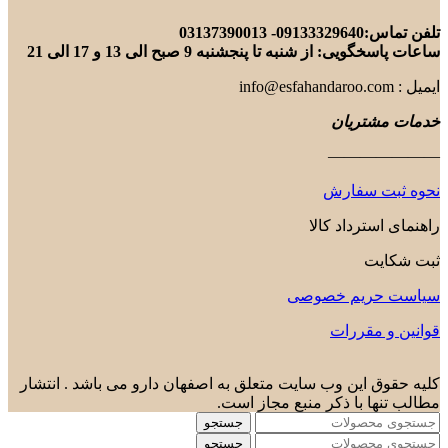
031
ز شنبه تا پنجشنبه 9 صبح الی 13 و 17 الی 21
ریان
——
سفارش
رداد کالا
یم خصوصی
قررات
این وب سایت متعلق به اصفهان دارو می باشد . انتشار
 با ذکر منبع مجاز است.
جستجو
جستجو