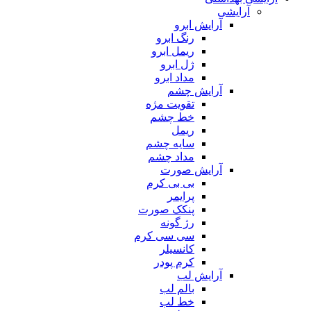
آرایشی
آرایش ابرو
رنگ ابرو
ریمل ابرو
ژل ابرو
مداد ابرو
آرایش چشم
تقویت مژه
خط چشم
ریمل
سایه چشم
مداد چشم
آرایش صورت
بی بی کرم
پرایمر
پنکک صورت
رژ گونه
سی سی کرم
کانسیلر
کرم پودر
آرایش لب
بالم لب
خط لب