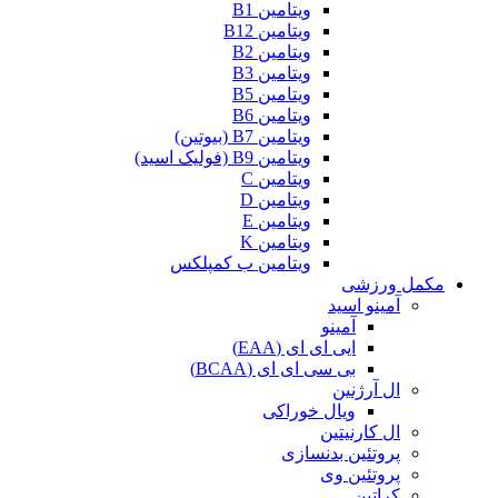
ویتامین B1
ویتامین B12
ویتامین B2
ویتامین B3
ویتامین B5
ویتامین B6
ویتامین B7 (بیوتین)
ویتامین B9 (فولیک اسید)
ویتامین C
ویتامین D
ویتامین E
ویتامین K
ویتامین ب کمپلکس
 ورزشی
آمینو اسید
آمینو
ایی ای ای (EAA)
بی سی ای ای (BCAA)
ال آرژنین
ویال خوراکی
ال کارنیتین
پروتئین بدنسازی
پروتئین وی
کراتین