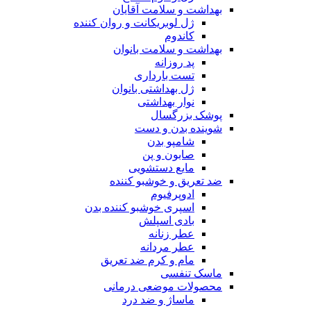
بهداشت و سلامت آقایان
ژل لوبریکانت و روان کننده
کاندوم
بهداشت و سلامت بانوان
پد روزانه
تست بارداری
ژل بهداشتی بانوان
نوار بهداشتی
پوشک بزرگسال
شوینده بدن و دست
شامپو بدن
صابون و پن
مایع دستشویی
ضد تعریق و خوشبو کننده
ادوپرفیوم
اسپری خوشبو کننده بدن
بادی اسپلش
عطر زنانه
عطر مردانه
مام و کرم ضد تعریق
ماسک تنفسی
محصولات موضعی درمانی
ماساژ و ضد درد