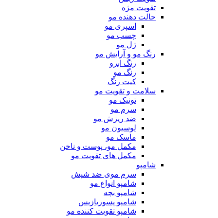
تقویت مژه
حالت دهنده مو
اسپری مو
چسب مو
ژل مو
رنگ مو و آرایش مو
رنگ ابرو
رنگ مو
کیت رنگ
سلامت و تقویت مو
تونیک مو
سرم مو
ضد ریزش مو
لوسیون مو
ماسک مو
مکمل مو، پوست و ناخن
مکمل های تقویت مو
شامپو
سرم موی ضد شپش
شامپو انواع مو
شامپو بچه
شامپو پسوریازیس
شامپو تقویت کننده مو