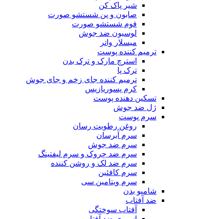
شیر پاک کن
صابون و پن شستشو صورت
فوم شستشو صورت
لوسیون ضد جوش
میسلار واتر
ترمیم کننده پوست
استرچ مارک و ترک بدن
ترک پا
ترمیم کننده جای زخم و جای جوش
کرم پسوریازیس
تسکین دهنده پوست
ژل ضد جوش
سرم پوست
روغن رطوبت رسان
سرم آبرسان
سرم ضد جوش
سرم ضد چروک و سرم لیفتینگ
سرم ضد لک و روشن کننده
سرم کافئین
سرم ویتامین سی
شامپو بدن
ضد آفتاب
آفتاب سوختگی
اسپری ضد آفتاب