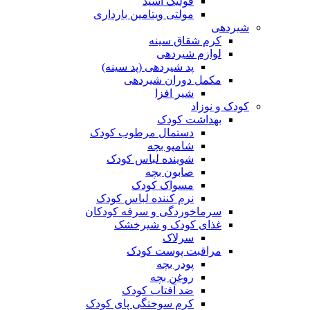
فولیک اسید
مولتی ویتامین بارداری
شیردهی
کرم شقاق سینه
لوازم شیردهی
پد شیردهی (پد سینه)
مکمل دوران شیردهی
شیر افزا
کودک و نوزاد
بهداشت کودک
دستمال مرطوب کودک
شامپو بچه
شوینده لباس کودک
صابون بچه
مسواک کودک
نرم کننده لباس کودک
سرماخوردگی و سرفه کودکان
غذای کودک و شیرخشک
سرلاک
مراقبت پوست کودک
پودر بچه
روغن بچه
ضد آفتاب کودک
کرم سوختگی پای کودک