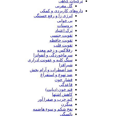
ترکیبات گیاهی
گل مغربی
داروهای کاربردی و کمکی
انرژی زا و رفع خستگی
بی خوابی
پروستات
ترک اعتیاد
تقویت جنسی
تقویت حافظه
تقویت قلب
رفلاکس و زخم معده
سرماخوردگی و آنفوانزا
سنگ کلیه و عفونت ادراری
شیرافزا
ضد اضطراب و آرام بخش
ضد تهوع و استفراغ
فشار خون
قاعدگی
قند خون (دیابت)
کاهش اشتها
کبد چرب و صفرا آور
میگرن
نفخ شکم و سوء هاضمه
یائسگی