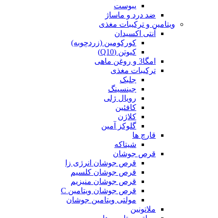
یبوست
ضد درد و ماساژ
ویتامین و ترکیبات مغذی
آنتی اکسیدان
کورکومین (زردچوبه)
کیوتن (Q10)
امگا3 و روغن ماهی
ترکیبات مغذی
جلبک
جینسینگ
رویال ژلی
کافئین
کلاژن
گلوکز آمین
قارچ ها
شیتاکه
قرص جوشان
قرص جوشان انرژی زا
قرص جوشان کلسیم
قرص جوشان منیزیم
قرص جوشان ویتامین C
مولتی ویتامین جوشان
ملاتونین