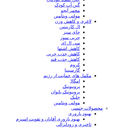
گین آپ کودک
مخمر آبجو
مولتی ویتامین
لاغری و کاهش وزن
ال کارنیتین
چای سبز
چربی سوز
سی ال ای
کاهش اشتها
کاهش جذب چربی
کاهش جذب قند
کروم
گارسینیا
مکمل های حمایت از رژیم
امگا3
پروبیوتیک
پروبیوتیک بانوان
جلبک
مولتی ویتامین
محصولات جنسی
بهبود باروری
بهبود باروری آقایان و تقویت اسپرم
تاخیری و زودانزالی