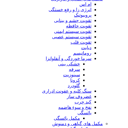
ام اس
انرژی زا و رفع خستگی
پروبیوتیک
تقویت چشم و بینایی
تقویت حافظه
تقویت سیستم ایمنی
تقویت سیستم عصبی
تقویت قلب
دیابت
روماتیسم
سرما خوردگی و آنفلوانزا
خشکی بینی
سرفه
سینوزیت
کرونا
گلودرد
سنگ کلیه و عفونت ادراری
غضروف ساز
کبد چرب
نفخ و سوء هاضمه
یائسگی
مکمل یائسگی
مکمل های گیاهی و دمنوش