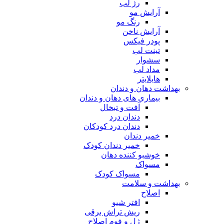
رژ لب
آرایش مو
رنگ مو
آرایش ناخن
پودر فیکس
تینت لب
سشوار
مداد لب
هایلایتر
بهداشت دهان و دندان
بیماری های دهان و دندان
آفت و تبخال
دندان درد
دندان درد کودکان
خمیر دندان
خمیر دندان کودک
خوشبو کننده دهان
مسواک
مسواک کودک
بهداشت و سلامت
اصلاح
افتر شیو
ریش تراش برقی
ژل و فوم اصلاح