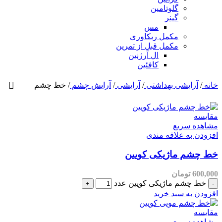
گلوتامین
گینر
مس
مکمل ریکاوری
مکمل قبل از تمرین
ال آرژنین
کافئین
شی بهداشتی
/
آرایشی
/
آرایش چشم
/
خط چشم
یع
علاقه مندی
ماژیکی کویین
مان
 ماژیکی کویین عدد
سبد خرید
یع