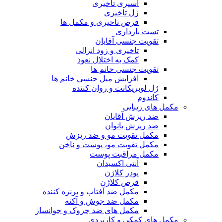
اسپری تاخیری
ژل تاخیری
قرص تاخیری و مکمل ها
تست بارداری
تقویت جنسی آقایان
تاخیری و زود انزالی
کمک به اختلال نعوذ
تقویت جنسی خانم ها
افزایش میل جنسی خانم ها
ژل لوبریکانت و روان کننده
کاندوم
مکمل های زیبایی
ضد ریزش آقایان
ضد ریزش بانوان
مکمل تقویت مو و ضد ریزش
مکمل تقویت مو، پوست و ناخن
مکمل مراقبت پوست
آنتی اکسیدان
پودر کلاژن
قرص کلاژن
مکمل ضد آفتاب و برنزه کننده
مکمل ضد جوش و آکنه
مکمل های ضد چروک و جوانساز
مکمل های کمکی و کاربردی