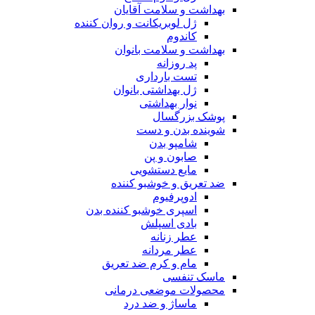
بهداشت و سلامت آقایان
ژل لوبریکانت و روان کننده
کاندوم
بهداشت و سلامت بانوان
پد روزانه
تست بارداری
ژل بهداشتی بانوان
نوار بهداشتی
پوشک بزرگسال
شوینده بدن و دست
شامپو بدن
صابون و پن
مایع دستشویی
ضد تعریق و خوشبو کننده
ادوپرفیوم
اسپری خوشبو کننده بدن
بادی اسپلش
عطر زنانه
عطر مردانه
مام و کرم ضد تعریق
ماسک تنفسی
محصولات موضعی درمانی
ماساژ و ضد درد