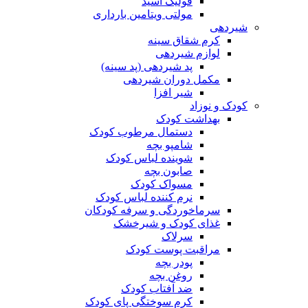
فولیک اسید
مولتی ویتامین بارداری
شیردهی
کرم شقاق سینه
لوازم شیردهی
پد شیردهی (پد سینه)
مکمل دوران شیردهی
شیر افزا
کودک و نوزاد
بهداشت کودک
دستمال مرطوب کودک
شامپو بچه
شوینده لباس کودک
صابون بچه
مسواک کودک
نرم کننده لباس کودک
سرماخوردگی و سرفه کودکان
غذای کودک و شیرخشک
سرلاک
مراقبت پوست کودک
پودر بچه
روغن بچه
ضد آفتاب کودک
کرم سوختگی پای کودک