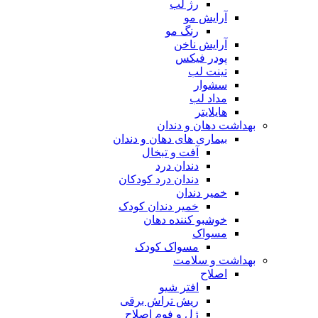
رژ لب
آرایش مو
رنگ مو
آرایش ناخن
پودر فیکس
تینت لب
سشوار
مداد لب
هایلایتر
بهداشت دهان و دندان
بیماری های دهان و دندان
آفت و تبخال
دندان درد
دندان درد کودکان
خمیر دندان
خمیر دندان کودک
خوشبو کننده دهان
مسواک
مسواک کودک
بهداشت و سلامت
اصلاح
افتر شیو
ریش تراش برقی
ژل و فوم اصلاح