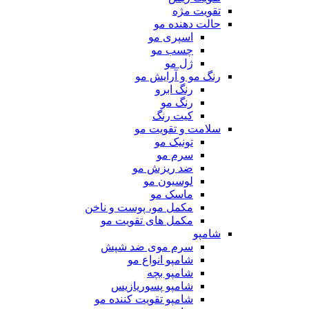
تقویت مژه
حالت دهنده مو
اسپری مو
چسب مو
ژل مو
رنگ مو و آرایش مو
رنگ ابرو
رنگ مو
کیت رنگ
سلامت و تقویت مو
تونیک مو
سرم مو
ضد ریزش مو
لوسیون مو
ماسک مو
مکمل مو، پوست و ناخن
مکمل های تقویت مو
شامپو
سرم موی ضد شپش
شامپو انواع مو
شامپو بچه
شامپو پسوریازیس
شامپو تقویت کننده مو