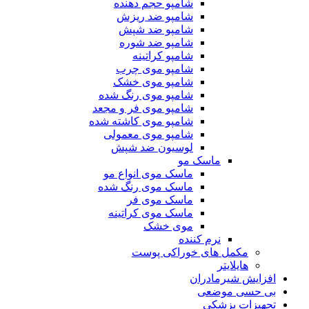
شامپو حجم دهنده
شامپو ضد ریزش
شامپو ضد شپش
شامپو ضد شوره
شامپو کراتینه
شامپو موی چرب
شامپو موی خشک
شامپو موی رنگ شده
شامپو موی فر و مجعد
شامپو موی کاشته شده
شامپو موی معمولی
لوسیون ضد شپش
ماسک مو
ماسک موی انواع مو
ماسک موی رنگ شده
ماسک موی فر
ماسک موی کراتینه
موی خشک
نرم کننده
مکمل های خوراکی پوست
هایلایتر
یش شیرمادران
سی موضعی
زات پزشکی