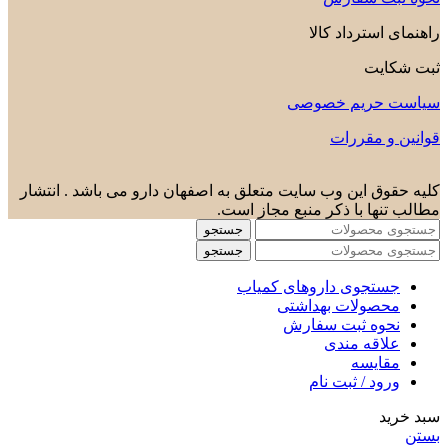
رداد کالا
یم خصوصی
قررات
این وب سایت متعلق به اصفهان دارو می باشد . انتشار
 با ذکر منبع مجاز است.
جستجو
جستجو
وی داروهای کمیاب
لات بهداشتی
 ثبت سفارش
ه مندی
سه
/ ثبت نام