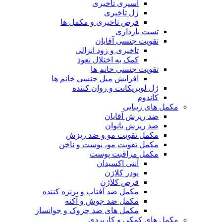
اسپری تاخیری
ژل تاخیری
قرص تاخیری و مکمل ها
تست بارداری
تقویت جنسی آقایان
تاخیری و زود انزالی
کمک به اختلال نعوذ
تقویت جنسی خانم ها
افزایش میل جنسی خانم ها
ژل لوبریکانت و روان کننده
کاندوم
مکمل های زیبایی
ضد ریزش آقایان
ضد ریزش بانوان
مکمل تقویت مو و ضد ریزش
مکمل تقویت مو، پوست و ناخن
مکمل مراقبت پوست
آنتی اکسیدان
پودر کلاژن
قرص کلاژن
مکمل ضد آفتاب و برنزه کننده
مکمل ضد جوش و آکنه
مکمل های ضد چروک و جوانساز
مکمل های کمکی و کاربردی