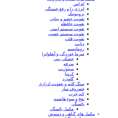
ام اس
انرژی زا و رفع خستگی
پروبیوتیک
تقویت چشم و بینایی
تقویت حافظه
تقویت سیستم ایمنی
تقویت سیستم عصبی
تقویت قلب
دیابت
روماتیسم
سرما خوردگی و آنفلوانزا
خشکی بینی
سرفه
سینوزیت
کرونا
گلودرد
سنگ کلیه و عفونت ادراری
غضروف ساز
کبد چرب
نفخ و سوء هاضمه
یائسگی
مکمل یائسگی
مکمل های گیاهی و دمنوش