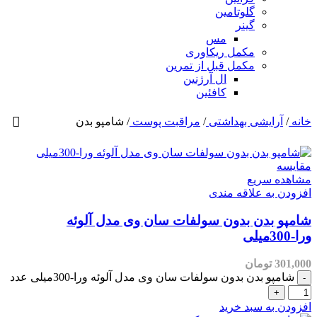
گلوتامین
گینر
مس
مکمل ریکاوری
مکمل قبل از تمرین
ال آرژنین
کافئین
شی بهداشتی
/
مراقبت پوست
/
شامپو بدن
یع
علاقه مندی
ن بدون سولفات سان وی مدل آلوئه
مان
ن بدون سولفات سان وی مدل آلوئه ورا-300میلی عدد
سبد خرید