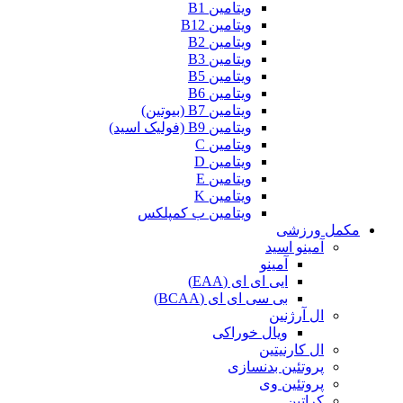
ویتامین B1
ویتامین B12
ویتامین B2
ویتامین B3
ویتامین B5
ویتامین B6
ویتامین B7 (بیوتین)
ویتامین B9 (فولیک اسید)
ویتامین C
ویتامین D
ویتامین E
ویتامین K
ویتامین ب کمپلکس
 ورزشی
آمینو اسید
آمینو
ایی ای ای (EAA)
بی سی ای ای (BCAA)
ال آرژنین
ویال خوراکی
ال کارنیتین
پروتئین بدنسازی
پروتئین وی
کراتین