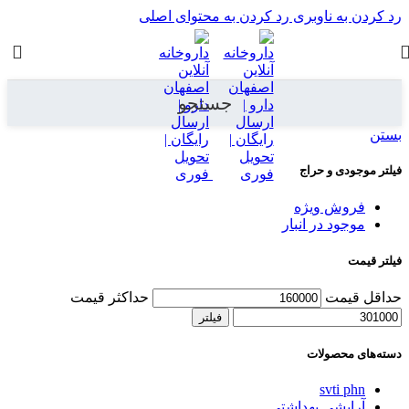
 ناوبری
رد کردن به محتوای اصلی
جستجو
 و حراج
 ویژه
 در انبار
ت
حداکثر قیمت
فیلتر
صولات
svt
شی بهداشتی