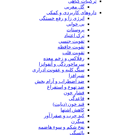
ترکیبات گیاهی
گل مغربی
داروهای کاربردی و کمکی
انرژی زا و رفع خستگی
بی خوابی
پروستات
ترک اعتیاد
تقویت جنسی
تقویت حافظه
تقویت قلب
رفلاکس و زخم معده
سرماخوردگی و آنفوانزا
سنگ کلیه و عفونت ادراری
شیرافزا
ضد اضطراب و آرام بخش
ضد تهوع و استفراغ
فشار خون
قاعدگی
قند خون (دیابت)
کاهش اشتها
کبد چرب و صفرا آور
میگرن
نفخ شکم و سوء هاضمه
یائسگی