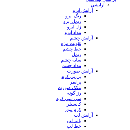
آرایشی
آرایش ابرو
رنگ ابرو
ریمل ابرو
ژل ابرو
مداد ابرو
آرایش چشم
تقویت مژه
خط چشم
ریمل
سایه چشم
مداد چشم
آرایش صورت
بی بی کرم
پرایمر
پنکک صورت
رژ گونه
سی سی کرم
کانسیلر
کرم پودر
آرایش لب
بالم لب
خط لب