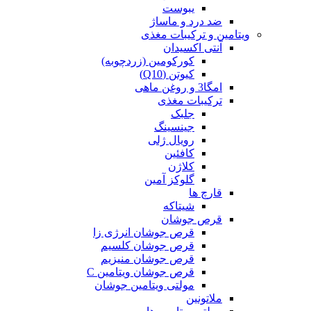
یبوست
ضد درد و ماساژ
ویتامین و ترکیبات مغذی
آنتی اکسیدان
کورکومین (زردچوبه)
کیوتن (Q10)
امگا3 و روغن ماهی
ترکیبات مغذی
جلبک
جینسینگ
رویال ژلی
کافئین
کلاژن
گلوکز آمین
قارچ ها
شیتاکه
قرص جوشان
قرص جوشان انرژی زا
قرص جوشان کلسیم
قرص جوشان منیزیم
قرص جوشان ویتامین C
مولتی ویتامین جوشان
ملاتونین