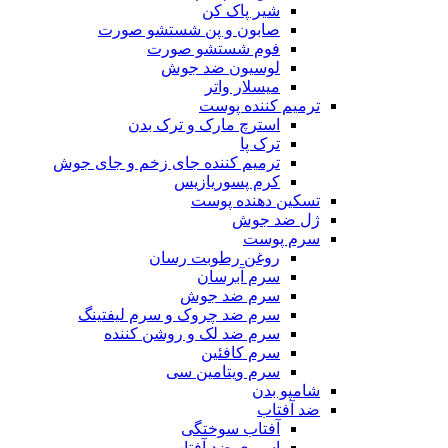
شیر پاک کن
صابون و پن شستشو صورت
فوم شستشو صورت
لوسیون ضد جوش
میسلار واتر
ترمیم کننده پوست
استرچ مارک و ترک بدن
ترک پا
ترمیم کننده جای زخم و جای جوش
کرم پسوریازیس
تسکین دهنده پوست
ژل ضد جوش
سرم پوست
روغن رطوبت رسان
سرم آبرسان
سرم ضد جوش
سرم ضد چروک و سرم لیفتینگ
سرم ضد لک و روشن کننده
سرم کافئین
سرم ویتامین سی
شامپو بدن
ضد آفتاب
آفتاب سوختگی
اسپری ضد آفتاب