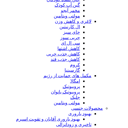
گین آپ کودک
مخمر آبجو
مولتی ویتامین
لاغری و کاهش وزن
ال کارنیتین
چای سبز
چربی سوز
سی ال ای
کاهش اشتها
کاهش جذب چربی
کاهش جذب قند
کروم
گارسینیا
مکمل های حمایت از رژیم
امگا3
پروبیوتیک
پروبیوتیک بانوان
جلبک
مولتی ویتامین
محصولات جنسی
بهبود باروری
بهبود باروری آقایان و تقویت اسپرم
تاخیری و زودانزالی