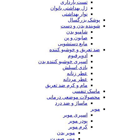
تست بارداری
ژل بهداشتی بانوان
نوار بهداشتی
پوشک بزرگسال
شوینده بدن و دست
شامپو بدن
صابون و پن
مایع دستشویی
ضد تعریق و خوشبو کننده
ادوپرفیوم
اسپری خوشبو کننده بدن
بادی اسپلش
عطر زنانه
عطر مردانه
مام و کرم ضد تعریق
ماسک تنفسی
محصولات موضعی درمانی
ماساژ و ضد درد
موبر
اسپری موبر
پودر موبر
کرم موبر
موبر بدن
موبر صورت