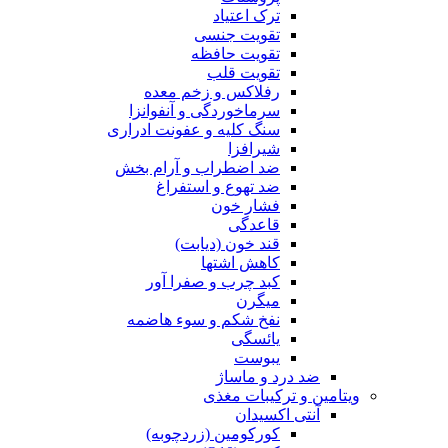
ترک اعتیاد
تقویت جنسی
تقویت حافظه
تقویت قلب
رفلاکس و زخم معده
سرماخوردگی و آنفوانزا
سنگ کلیه و عفونت ادراری
شیرافزا
ضد اضطراب و آرام بخش
ضد تهوع و استفراغ
فشار خون
قاعدگی
قند خون (دیابت)
کاهش اشتها
کبد چرب و صفرا آور
میگرن
نفخ شکم و سوء هاضمه
یائسگی
یبوست
ضد درد و ماساژ
ویتامین و ترکیبات مغذی
آنتی اکسیدان
کورکومین (زردچوبه)