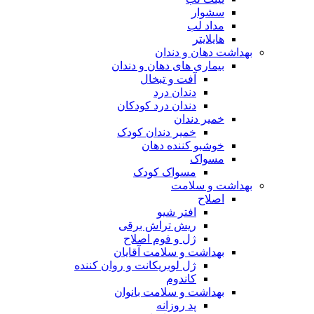
سشوار
مداد لب
هایلایتر
بهداشت دهان و دندان
بیماری های دهان و دندان
آفت و تبخال
دندان درد
دندان درد کودکان
خمیر دندان
خمیر دندان کودک
خوشبو کننده دهان
مسواک
مسواک کودک
بهداشت و سلامت
اصلاح
افتر شیو
ریش تراش برقی
ژل و فوم اصلاح
بهداشت و سلامت آقایان
ژل لوبریکانت و روان کننده
کاندوم
بهداشت و سلامت بانوان
پد روزانه