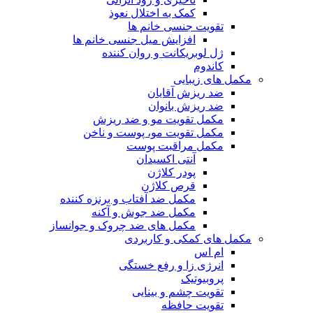
کمک به اختلال نعوذ
تقویت جنسی خانم ها
افزایش میل جنسی خانم ها
ژل لوبریکانت و روان کننده
کاندوم
مکمل های زیبایی
ضد ریزش آقایان
ضد ریزش بانوان
مکمل تقویت مو و ضد ریزش
مکمل تقویت مو، پوست و ناخن
مکمل مراقبت پوست
آنتی اکسیدان
پودر کلاژن
قرص کلاژن
مکمل ضد آفتاب و برنزه کننده
مکمل ضد جوش و آکنه
مکمل های ضد چروک و جوانساز
مکمل های کمکی و کاربردی
ام اس
انرژی زا و رفع خستگی
پروبیوتیک
تقویت چشم و بینایی
تقویت حافظه