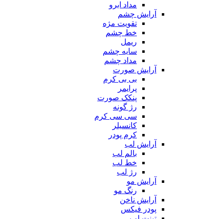
مداد ابرو
آرایش چشم
تقویت مژه
خط چشم
ریمل
سایه چشم
مداد چشم
آرایش صورت
بی بی کرم
پرایمر
پنکک صورت
رژ گونه
سی سی کرم
کانسیلر
کرم پودر
آرایش لب
بالم لب
خط لب
رژ لب
آرایش مو
رنگ مو
آرایش ناخن
پودر فیکس
تینت لب