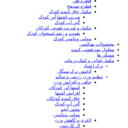
قطره آهن
قطره ضدنفخ
مکمل چاق کننده کودک
شربت اشتها آور کودک
گین آپ کودک
مکمل و شربت تقویتی کودکان
تقویت و رشد استخوان کودک
مولتی ویتامین کودک
محصولات بهداشتی
محلول ضدعفونی کننده
مسکن ها
مکمل غذایی و کمک درمانی
ترک اعتیاد
آدامس ترک سیگار
تنظیم وزن رژیمی و سالم
چاقی و افزایش وزن
اشتها آور کودکان
افزایش اشتها
چاق کننده کودکان
گین آپ کودک
مخمر آبجو
مولتی ویتامین
لاغری و کاهش وزن
ال کارنیتین