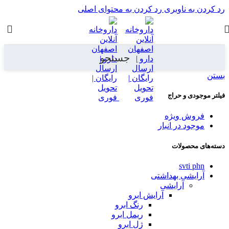
رد کردن به ناوبری
رد کردن به محتوای اصلی
جستجو
بستن
فیلتر موجودی و حراج
فروش ویژه
موجود در انبار
دسته‌های محصولات
svti phn
آرایشی بهداشتی
آرایشی
آرایش ابرو
رنگ ابرو
ریمل ابرو
ژل ابرو