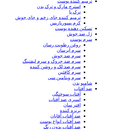
ترمیم کننده پوست
استرچ مارک و ترک بدن
ترک پا
ترمیم کننده جای زخم و جای جوش
کرم پسوریازیس
تسکین دهنده پوست
ژل ضد جوش
سرم پوست
روغن رطوبت رسان
سرم آبرسان
سرم ضد جوش
سرم ضد چروک و سرم لیفتینگ
سرم ضد لک و روشن کننده
سرم کافئین
سرم ویتامین سی
شامپو بدن
ضد آفتاب
آفتاب سوختگی
اسپری ضد آفتاب
افتر سان
برنزه کننده
ضد آفتاب آقایان
ضد آفتاب انواع پوست
ضد آفتاب بدون رنگ