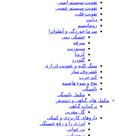
تقویت سیستم ایمنی
تقویت سیستم عصبی
تقویت قلب
دیابت
روماتیسم
سرما خوردگی و آنفلوانزا
خشکی بینی
سرفه
سینوزیت
کرونا
گلودرد
سنگ کلیه و عفونت ادراری
غضروف ساز
کبد چرب
نفخ و سوء هاضمه
یائسگی
مکمل یائسگی
مکمل های گیاهی و دمنوش
ترکیبات گیاهی
گل مغربی
داروهای کاربردی و کمکی
انرژی زا و رفع خستگی
بی خوابی
پروستات