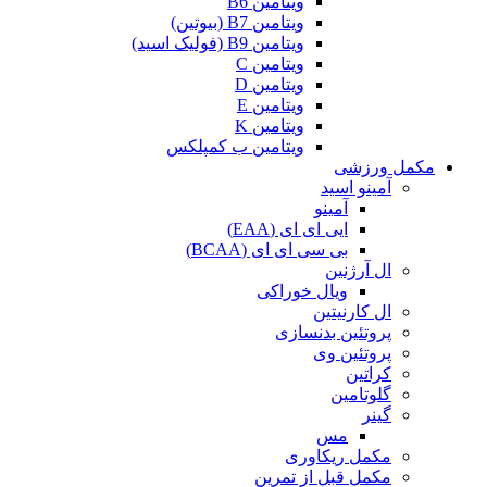
ویتامین B6
ویتامین B7 (بیوتین)
ویتامین B9 (فولیک اسید)
ویتامین C
ویتامین D
ویتامین E
ویتامین K
ویتامین ب کمپلکس
مکمل ورزشی
آمینو اسید
آمینو
ایی ای ای (EAA)
بی سی ای ای (BCAA)
ال آرژنین
ویال خوراکی
ال کارنیتین
پروتئین بدنسازی
پروتئین وی
کراتین
گلوتامین
گینر
مس
مکمل ریکاوری
مکمل قبل از تمرین