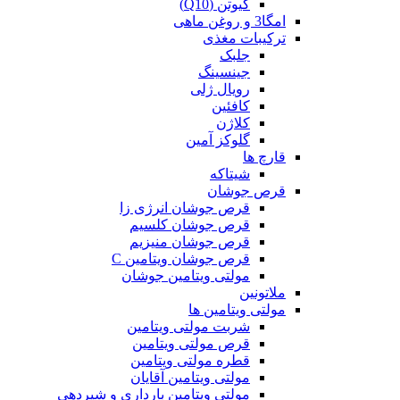
کیوتن (Q10)
امگا3 و روغن ماهی
ترکیبات مغذی
جلبک
جینسینگ
رویال ژلی
کافئین
کلاژن
گلوکز آمین
قارچ ها
شیتاکه
قرص جوشان
قرص جوشان انرژی زا
قرص جوشان کلسیم
قرص جوشان منیزیم
قرص جوشان ویتامین C
مولتی ویتامین جوشان
ملاتونین
مولتی ویتامین ها
شربت مولتی ویتامین
قرص مولتی ویتامین
قطره مولتی ویتامین
مولتی ویتامین آقایان
مولتی ویتامین بارداری و شیردهی