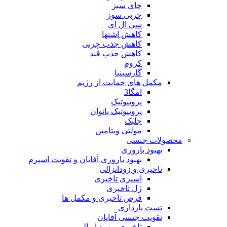
چای سبز
چربی سوز
سی ال ای
کاهش اشتها
کاهش جذب چربی
کاهش جذب قند
کروم
گارسینیا
مکمل های حمایت از رژیم
امگا3
پروبیوتیک
پروبیوتیک بانوان
جلبک
مولتی ویتامین
محصولات جنسی
بهبود باروری
بهبود باروری آقایان و تقویت اسپرم
تاخیری و زودانزالی
اسپری تاخیری
ژل تاخیری
قرص تاخیری و مکمل ها
تست بارداری
تقویت جنسی آقایان
تاخیری و زود انزالی