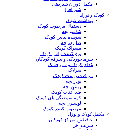
مکمل دوران شیردهی
شیر افزا
کودک و نوزاد
بهداشت کودک
دستمال مرطوب کودک
شامپو بچه
شوینده لباس کودک
صابون بچه
مسواک کودک
نرم کننده لباس کودک
سرماخوردگی و سرفه کودکان
غذای کودک و شیرخشک
سرلاک
مراقبت پوست کودک
پودر بچه
روغن بچه
ضد آفتاب کودک
کرم سوختگی پای کودک
لوسیون بچه
مرطوب کننده کودک
مکمل کودک و نوزاد
حافظه و تمرکز کودکان
شربت آهن