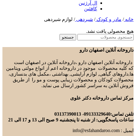
ال آرژنین
کافئین
خانه
/
مادر و کودک
/
شیردهی
/
لوازم شیردهی
هیچ محصولی یافت نشد.
جستجو
داروخانه آنلاین اصفهان دارو
داروخانه آنلاین اصفهان دارو ،داروخانه آنلاین در اصفهان است
که کلیه محصولات موجود در داروخانه اعم از انواع مولتی ویتامین
ها,داروهای گیاهی, لوازم آرایشی, بهداشتی ،مکمل های بدنسازی،
محصولات کودکان و محصولات زیبایی پوست و مو را از طریق
فروش آنلاین به سراسر کشور ارسال می نماید.
مرکز تماس داروخانه دکتر علوی
تلفن تماس:09133329640- 03137390013
ساعات پاسخگویی: از شنبه تا پنجشنبه 9 صبح الی 13 و 17 الی 21
ایمیل : info@esfahandaroo.com