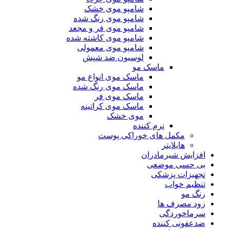
شامپو موی خشک
شامپو موی رنگ شده
شامپو موی فر و مجعد
شامپو موی کاشته شده
شامپو موی معمولی
لوسیون ضد شپش
ماسک مو
ماسک موی انواع مو
ماسک موی رنگ شده
ماسک موی فر
ماسک موی کراتینه
موی خشک
نرم کننده
مکمل های خوراکی پوست
هایلایتر
افزایش شیرمادران
بی حسی موضعی
تجهیزات پزشکی
تنظیم خواب
رنگ مو
زود مصرف ها
سرماخوردگی
ضدعفونی کننده