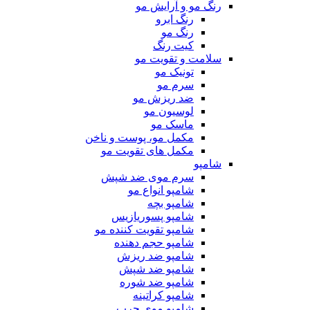
رنگ مو و آرایش مو
رنگ ابرو
رنگ مو
کیت رنگ
سلامت و تقویت مو
تونیک مو
سرم مو
ضد ریزش مو
لوسیون مو
ماسک مو
مکمل مو، پوست و ناخن
مکمل های تقویت مو
شامپو
سرم موی ضد شپش
شامپو انواع مو
شامپو بچه
شامپو پسوریازیس
شامپو تقویت کننده مو
شامپو حجم دهنده
شامپو ضد ریزش
شامپو ضد شپش
شامپو ضد شوره
شامپو کراتینه
شامپو موی چرب