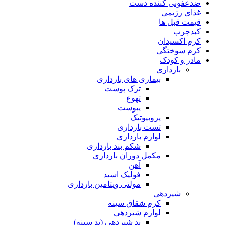
ضدعفونی کننده دست
غذای رژیمی
قیمت قبل ها
کبدچرب
کرم اکسیدان
کرم سوختگی
مادر و کودک
بارداری
بیماری های بارداری
ترک پوست
تهوع
یبوست
پروبیوتیک
تست بارداری
لوازم بارداری
شکم بند بارداری
مکمل دوران بارداری
آهن
فولیک اسید
مولتی ویتامین بارداری
شیردهی
کرم شقاق سینه
لوازم شیردهی
پد شیردهی (پد سینه)