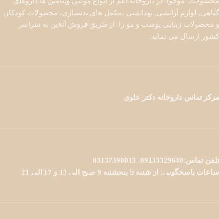
محصولات موجود در داروخانه اعم از انواع مولتی ویتامین ها,داروهای
گیاهی, لوازم آرایشی, بهداشتی ،مکمل های بدنسازی، محصولات کودکان
و محصولات زیبایی پوست و مو را از طریق فروش آنلاین به سراسر
کشور ارسال می نماید.
مرکز تماس داروخانه دکتر علوی
تلفن تماس:09133329640- 03137390013
ساعات پاسخگویی: از شنبه تا پنجشنبه 9 صبح الی 13 و 17 الی 21