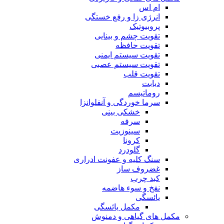
ام اس
انرژی زا و رفع خستگی
پروبیوتیک
تقویت چشم و بینایی
تقویت حافظه
تقویت سیستم ایمنی
تقویت سیستم عصبی
تقویت قلب
دیابت
روماتیسم
سرما خوردگی و آنفلوانزا
خشکی بینی
سرفه
سینوزیت
کرونا
گلودرد
سنگ کلیه و عفونت ادراری
غضروف ساز
کبد چرب
نفخ و سوء هاضمه
یائسگی
مکمل یائسگی
مکمل های گیاهی و دمنوش