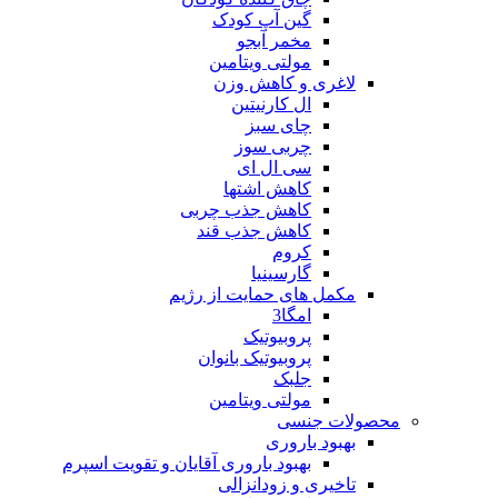
گین آپ کودک
مخمر آبجو
مولتی ویتامین
لاغری و کاهش وزن
ال کارنیتین
چای سبز
چربی سوز
سی ال ای
کاهش اشتها
کاهش جذب چربی
کاهش جذب قند
کروم
گارسینیا
مکمل های حمایت از رژیم
امگا3
پروبیوتیک
پروبیوتیک بانوان
جلبک
مولتی ویتامین
محصولات جنسی
بهبود باروری
بهبود باروری آقایان و تقویت اسپرم
تاخیری و زودانزالی