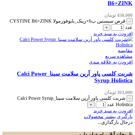
B6+ZINK
450,000
تومان
قرص سیستین ب6+زینک_بایوفورمولا CYSTINE B6+ZINK
عدد
افزودن به سبد خرید
مقایسه
مشاهده سریع
افزودن به علاقه مندی
شربت کلسی پاور آرین سلامت سینا_Calci Power
Syrup Holistica
363,000
تومان
شربت کلسی پاور آرین سلامت سینا_Calci Power Syrup
Holistica عدد
افزودن به سبد خرید
بارگیری بیشتر محصولات
درحال بارگذاری...
داروخانه آنلاین اصفهان دارو