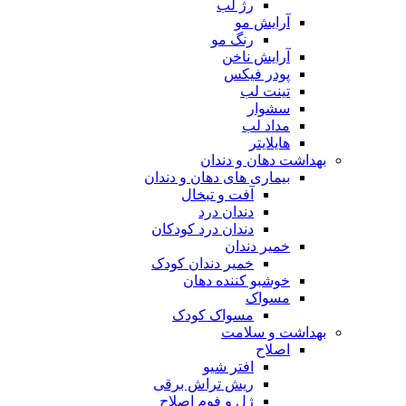
رژ لب
آرایش مو
رنگ مو
آرایش ناخن
پودر فیکس
تینت لب
سشوار
مداد لب
هایلایتر
بهداشت دهان و دندان
بیماری های دهان و دندان
آفت و تبخال
دندان درد
دندان درد کودکان
خمیر دندان
خمیر دندان کودک
خوشبو کننده دهان
مسواک
مسواک کودک
بهداشت و سلامت
اصلاح
افتر شیو
ریش تراش برقی
ژل و فوم اصلاح