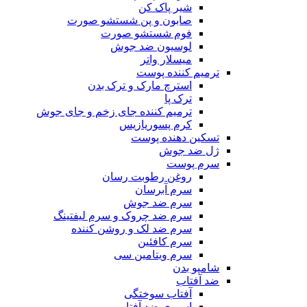
شیر پاک کن
صابون و پن شستشو صورت
فوم شستشو صورت
لوسیون ضد جوش
میسلار واتر
ترمیم کننده پوست
استرچ مارک و ترک بدن
ترک پا
ترمیم کننده جای زخم و جای جوش
کرم پسوریازیس
تسکین دهنده پوست
ژل ضد جوش
سرم پوست
روغن رطوبت رسان
سرم آبرسان
سرم ضد جوش
سرم ضد چروک و سرم لیفتینگ
سرم ضد لک و روشن کننده
سرم کافئین
سرم ویتامین سی
شامپو بدن
ضد آفتاب
آفتاب سوختگی
اسپری ضد آفتاب