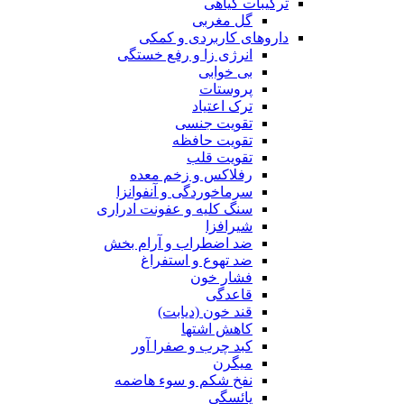
ترکیبات گیاهی
گل مغربی
داروهای کاربردی و کمکی
انرژی زا و رفع خستگی
بی خوابی
پروستات
ترک اعتیاد
تقویت جنسی
تقویت حافظه
تقویت قلب
رفلاکس و زخم معده
سرماخوردگی و آنفوانزا
سنگ کلیه و عفونت ادراری
شیرافزا
ضد اضطراب و آرام بخش
ضد تهوع و استفراغ
فشار خون
قاعدگی
قند خون (دیابت)
کاهش اشتها
کبد چرب و صفرا آور
میگرن
نفخ شکم و سوء هاضمه
یائسگی