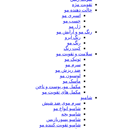
تقویت مژه
حالت دهنده مو
اسپری مو
چسب مو
ژل مو
رنگ مو و آرایش مو
رنگ ابرو
رنگ مو
کیت رنگ
سلامت و تقویت مو
تونیک مو
سرم مو
ضد ریزش مو
لوسیون مو
ماسک مو
مکمل مو، پوست و ناخن
مکمل های تقویت مو
شامپو
سرم موی ضد شپش
شامپو انواع مو
شامپو بچه
شامپو پسوریازیس
شامپو تقویت کننده مو