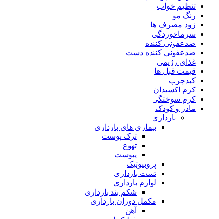
تنظیم خواب
رنگ مو
زود مصرف ها
سرماخوردگی
ضدعفونی کننده
ضدعفونی کننده دست
غذای رژیمی
قیمت قبل ها
کبدچرب
کرم اکسیدان
کرم سوختگی
مادر و کودک
بارداری
بیماری های بارداری
ترک پوست
تهوع
یبوست
پروبیوتیک
تست بارداری
لوازم بارداری
شکم بند بارداری
مکمل دوران بارداری
آهن