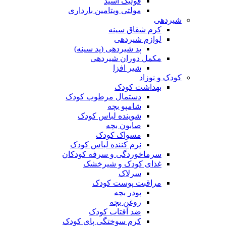
فولیک اسید
مولتی ویتامین بارداری
شیردهی
کرم شقاق سینه
لوازم شیردهی
پد شیردهی (پد سینه)
مکمل دوران شیردهی
شیر افزا
کودک و نوزاد
بهداشت کودک
دستمال مرطوب کودک
شامپو بچه
شوینده لباس کودک
صابون بچه
مسواک کودک
نرم کننده لباس کودک
سرماخوردگی و سرفه کودکان
غذای کودک و شیرخشک
سرلاک
مراقبت پوست کودک
پودر بچه
روغن بچه
ضد آفتاب کودک
کرم سوختگی پای کودک