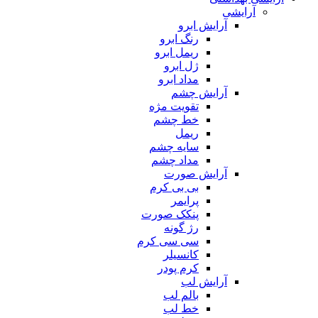
آرایشی
آرایش ابرو
رنگ ابرو
ریمل ابرو
ژل ابرو
مداد ابرو
آرایش چشم
تقویت مژه
خط چشم
ریمل
سایه چشم
مداد چشم
آرایش صورت
بی بی کرم
پرایمر
پنکک صورت
رژ گونه
سی سی کرم
کانسیلر
کرم پودر
آرایش لب
بالم لب
خط لب