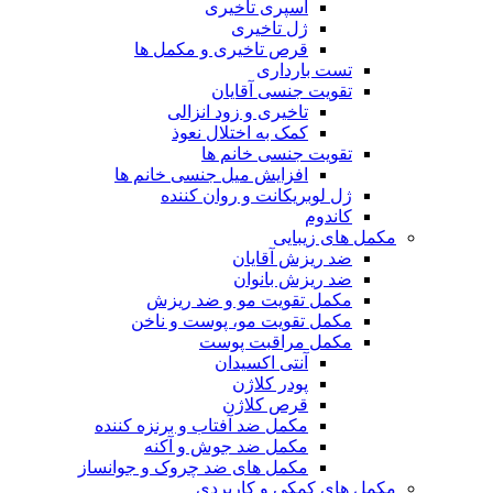
اسپری تاخیری
ژل تاخیری
قرص تاخیری و مکمل ها
تست بارداری
تقویت جنسی آقایان
تاخیری و زود انزالی
کمک به اختلال نعوذ
تقویت جنسی خانم ها
افزایش میل جنسی خانم ها
ژل لوبریکانت و روان کننده
کاندوم
مکمل های زیبایی
ضد ریزش آقایان
ضد ریزش بانوان
مکمل تقویت مو و ضد ریزش
مکمل تقویت مو، پوست و ناخن
مکمل مراقبت پوست
آنتی اکسیدان
پودر کلاژن
قرص کلاژن
مکمل ضد آفتاب و برنزه کننده
مکمل ضد جوش و آکنه
مکمل های ضد چروک و جوانساز
مکمل های کمکی و کاربردی