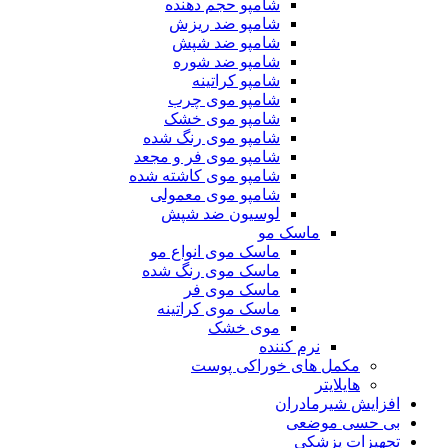
شامپو حجم دهنده
شامپو ضد ریزش
شامپو ضد شپش
شامپو ضد شوره
شامپو کراتینه
شامپو موی چرب
شامپو موی خشک
شامپو موی رنگ شده
شامپو موی فر و مجعد
شامپو موی کاشته شده
شامپو موی معمولی
لوسیون ضد شپش
ماسک مو
ماسک موی انواع مو
ماسک موی رنگ شده
ماسک موی فر
ماسک موی کراتینه
موی خشک
نرم کننده
مکمل های خوراکی پوست
هایلایتر
افزایش شیرمادران
بی حسی موضعی
تجهیزات پزشکی