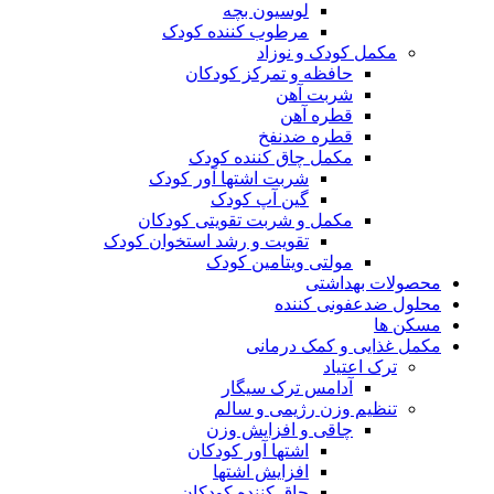
لوسیون بچه
مرطوب کننده کودک
مکمل کودک و نوزاد
حافظه و تمرکز کودکان
شربت آهن
قطره آهن
قطره ضدنفخ
مکمل چاق کننده کودک
شربت اشتها آور کودک
گین آپ کودک
مکمل و شربت تقویتی کودکان
تقویت و رشد استخوان کودک
مولتی ویتامین کودک
محصولات بهداشتی
محلول ضدعفونی کننده
مسکن ها
مکمل غذایی و کمک درمانی
ترک اعتیاد
آدامس ترک سیگار
تنظیم وزن رژیمی و سالم
چاقی و افزایش وزن
اشتها آور کودکان
افزایش اشتها
چاق کننده کودکان