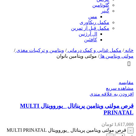
گلوتامین
گینر
مس
مکمل ریکاوری
مکمل قبل از تمرین
ال آرژنین
کافئین
خانه
/
مکمل غذایی و کمک درمانی
/
ویتامین و ترکیبات مغذی
/
مولتی ویتامین ها
/
مولتی ویتامین بانوان
مقایسه
مشاهده سریع
افزودن به علاقه مندی
قرص مولتی ویتامین پریناتال _یوروویتال MULTI
PRINATAL
1,617,000
تومان
قرص مولتی ویتامین پریناتال _یوروویتال MULTI PRINATAL