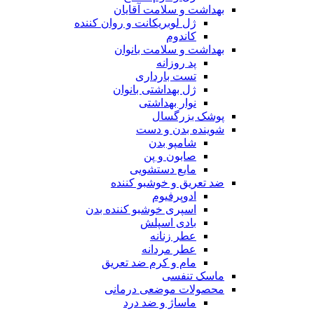
بهداشت و سلامت آقایان
ژل لوبریکانت و روان کننده
کاندوم
بهداشت و سلامت بانوان
پد روزانه
تست بارداری
ژل بهداشتی بانوان
نوار بهداشتی
پوشک بزرگسال
شوینده بدن و دست
شامپو بدن
صابون و پن
مایع دستشویی
ضد تعریق و خوشبو کننده
ادوپرفیوم
اسپری خوشبو کننده بدن
بادی اسپلش
عطر زنانه
عطر مردانه
مام و کرم ضد تعریق
ماسک تنفسی
محصولات موضعی درمانی
ماساژ و ضد درد