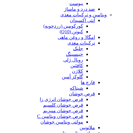
یبوست
ضد درد و ماساژ
ویتامین و ترکیبات مغذی
آنتی اکسیدان
کورکومین (زردچوبه)
کیوتن (Q10)
امگا3 و روغن ماهی
ترکیبات مغذی
جلبک
جینسینگ
رویال ژلی
کافئین
کلاژن
گلوکز آمین
قارچ ها
شیتاکه
قرص جوشان
قرص جوشان انرژی زا
قرص جوشان کلسیم
قرص جوشان منیزیم
قرص جوشان ویتامین C
مولتی ویتامین جوشان
ملاتونین