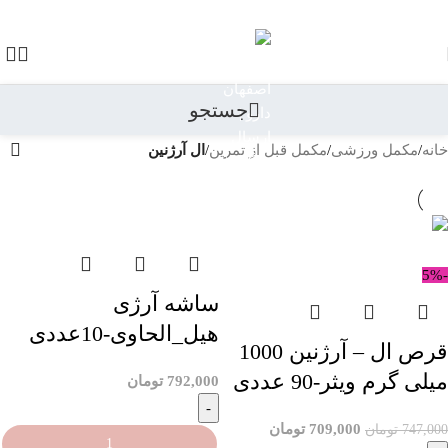
رد کردن به ناوبری
رد کردن به محتوای اصلی
جستجو
خانه
/
مکمل ورزشی
/
مکمل قبل از تمرین
/
ال آرژنین
-5%
ساشه آرژی
هیل_الحاوی-10عددی
قرص ال – آرژنین 1000
میلی گرم ویثر-90 عددی
792,000
تومان
709,000
تومان
747,000
تومان