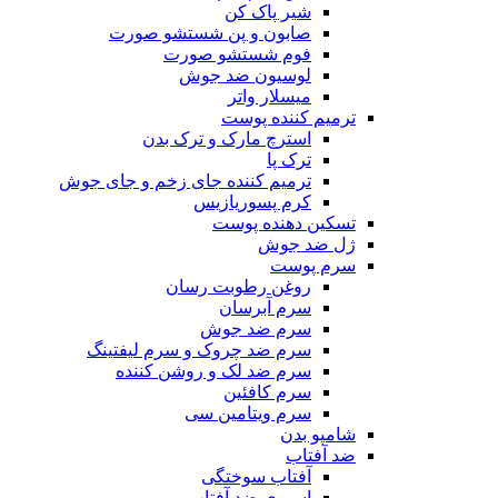
شیر پاک کن
صابون و پن شستشو صورت
فوم شستشو صورت
لوسیون ضد جوش
میسلار واتر
ترمیم کننده پوست
استرچ مارک و ترک بدن
ترک پا
ترمیم کننده جای زخم و جای جوش
کرم پسوریازیس
تسکین دهنده پوست
ژل ضد جوش
سرم پوست
روغن رطوبت رسان
سرم آبرسان
سرم ضد جوش
سرم ضد چروک و سرم لیفتینگ
سرم ضد لک و روشن کننده
سرم کافئین
سرم ویتامین سی
شامپو بدن
ضد آفتاب
آفتاب سوختگی
اسپری ضد آفتاب