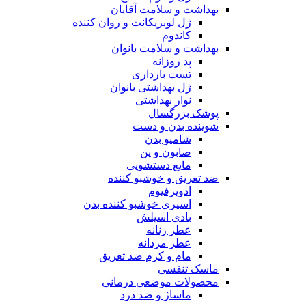
بهداشت و سلامت آقایان
ژل لوبریکانت و روان کننده
کاندوم
بهداشت و سلامت بانوان
پد روزانه
تست بارداری
ژل بهداشتی بانوان
نوار بهداشتی
پوشک بزرگسال
شوینده بدن و دست
شامپو بدن
صابون و پن
مایع دستشویی
ضد تعریق و خوشبو کننده
ادوپرفیوم
اسپری خوشبو کننده بدن
بادی اسپلش
عطر زنانه
عطر مردانه
مام و کرم ضد تعریق
ماسک تنفسی
محصولات موضعی درمانی
ماساژ و ضد درد