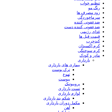
تنظیم خواب
رنگ مو
زود مصرف ها
سرماخوردگی
ضدعفونی کننده
ضدعفونی کننده دست
غذای رژیمی
قیمت قبل ها
کبدچرب
کرم اکسیدان
کرم سوختگی
مادر و کودک
بارداری
بیماری های بارداری
ترک پوست
تهوع
یبوست
پروبیوتیک
تست بارداری
لوازم بارداری
شکم بند بارداری
مکمل دوران بارداری
آهن