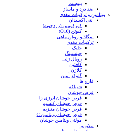
یبوست
ضد درد و ماساژ
ویتامین و ترکیبات مغذی
آنتی اکسیدان
کورکومین (زردچوبه)
کیوتن (Q10)
امگا3 و روغن ماهی
ترکیبات مغذی
جلبک
جینسینگ
رویال ژلی
کافئین
کلاژن
گلوکز آمین
قارچ ها
شیتاکه
قرص جوشان
قرص جوشان انرژی زا
قرص جوشان کلسیم
قرص جوشان منیزیم
قرص جوشان ویتامین C
مولتی ویتامین جوشان
ملاتونین