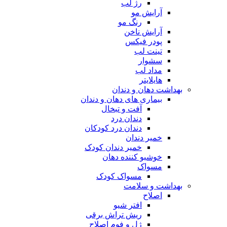
رژ لب
آرایش مو
رنگ مو
آرایش ناخن
پودر فیکس
تینت لب
سشوار
مداد لب
هایلایتر
بهداشت دهان و دندان
بیماری های دهان و دندان
آفت و تبخال
دندان درد
دندان درد کودکان
خمیر دندان
خمیر دندان کودک
خوشبو کننده دهان
مسواک
مسواک کودک
بهداشت و سلامت
اصلاح
افتر شیو
ریش تراش برقی
ژل و فوم اصلاح