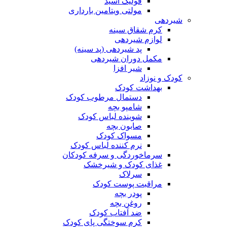
فولیک اسید
مولتی ویتامین بارداری
شیردهی
کرم شقاق سینه
لوازم شیردهی
پد شیردهی (پد سینه)
مکمل دوران شیردهی
شیر افزا
کودک و نوزاد
بهداشت کودک
دستمال مرطوب کودک
شامپو بچه
شوینده لباس کودک
صابون بچه
مسواک کودک
نرم کننده لباس کودک
سرماخوردگی و سرفه کودکان
غذای کودک و شیرخشک
سرلاک
مراقبت پوست کودک
پودر بچه
روغن بچه
ضد آفتاب کودک
کرم سوختگی پای کودک