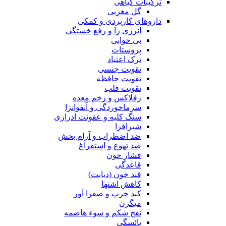
ترکیبات گیاهی
گل مغربی
داروهای کاربردی و کمکی
انرژی زا و رفع خستگی
بی خوابی
پروستات
ترک اعتیاد
تقویت جنسی
تقویت حافظه
تقویت قلب
رفلاکس و زخم معده
سرماخوردگی و آنفوانزا
سنگ کلیه و عفونت ادراری
شیرافزا
ضد اضطراب و آرام بخش
ضد تهوع و استفراغ
فشار خون
قاعدگی
قند خون (دیابت)
کاهش اشتها
کبد چرب و صفرا آور
میگرن
نفخ شکم و سوء هاضمه
یائسگی