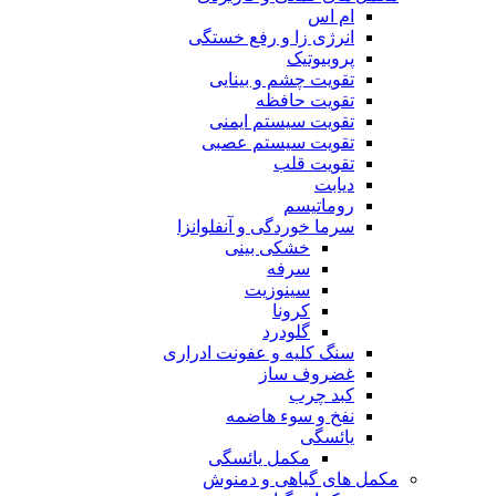
ام اس
انرژی زا و رفع خستگی
پروبیوتیک
تقویت چشم و بینایی
تقویت حافظه
تقویت سیستم ایمنی
تقویت سیستم عصبی
تقویت قلب
دیابت
روماتیسم
سرما خوردگی و آنفلوانزا
خشکی بینی
سرفه
سینوزیت
کرونا
گلودرد
سنگ کلیه و عفونت ادراری
غضروف ساز
کبد چرب
نفخ و سوء هاضمه
یائسگی
مکمل یائسگی
مکمل های گیاهی و دمنوش