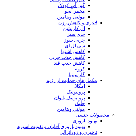
گین آپ کودک
مخمر آبجو
مولتی ویتامین
لاغری و کاهش وزن
ال کارنیتین
چای سبز
چربی سوز
سی ال ای
کاهش اشتها
کاهش جذب چربی
کاهش جذب قند
کروم
گارسینیا
مکمل های حمایت از رژیم
امگا3
پروبیوتیک
پروبیوتیک بانوان
جلبک
مولتی ویتامین
محصولات جنسی
بهبود باروری
بهبود باروری آقایان و تقویت اسپرم
تاخیری و زودانزالی