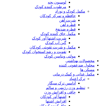
لوسیون بچه
مرطوب کننده کودک
مکمل کودک و نوزاد
حافظه و تمرکز کودکان
شربت آهن
قطره آهن
قطره ضدنفخ
مکمل چاق کننده کودک
شربت اشتها آور کودک
گین آپ کودک
مکمل و شربت تقویتی کودکان
تقویت و رشد استخوان کودک
مولتی ویتامین کودک
محصولات بهداشتی
محلول ضدعفونی کننده
مسکن ها
مکمل غذایی و کمک درمانی
ترک اعتیاد
آدامس ترک سیگار
تنظیم وزن رژیمی و سالم
چاقی و افزایش وزن
اشتها آور کودکان
افزایش اشتها
چاق کننده کودکان