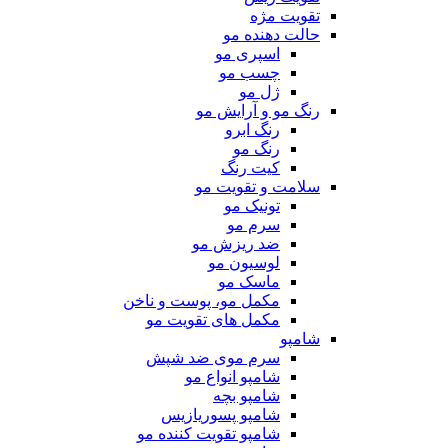
تقویت مژه
حالت دهنده مو
اسپری مو
چسب مو
ژل مو
رنگ مو و آرایش مو
رنگ ابرو
رنگ مو
کیت رنگ
سلامت و تقویت مو
تونیک مو
سرم مو
ضد ریزش مو
لوسیون مو
ماسک مو
مکمل مو، پوست و ناخن
مکمل های تقویت مو
شامپو
سرم موی ضد شپش
شامپو انواع مو
شامپو بچه
شامپو پسوریازیس
شامپو تقویت کننده مو