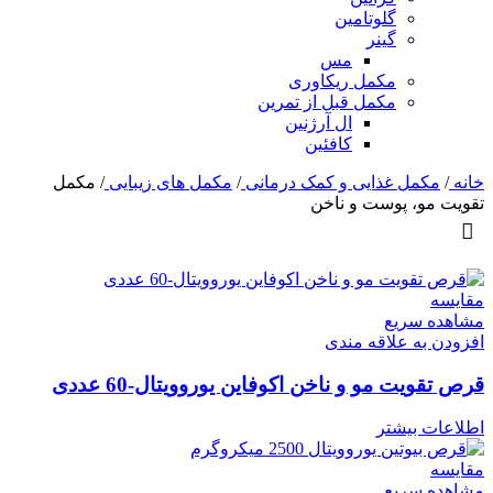
گلوتامین
گینر
مس
مکمل ریکاوری
مکمل قبل از تمرین
ال آرژنین
کافئین
خانه
/
مکمل غذایی و کمک درمانی
/
مکمل های زیبایی
/
مکمل
تقویت مو، پوست و ناخن
مقایسه
مشاهده سریع
افزودن به علاقه مندی
قرص تقویت مو و ناخن اکوفاین یوروویتال-60 عددی
اطلاعات بیشتر
مقایسه
مشاهده سریع