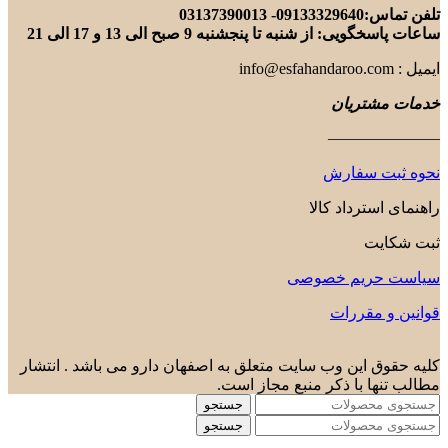
تلفن تماس:09133329640- 03137390013
ساعات پاسخگویی: از شنبه تا پنجشنبه 9 صبح الی 13 و 17 الی 21
ایمیل : info@esfahandaroo.com
خدمات مشتریان
———————
نحوه ثبت سفارش
راهنمای استرداد کالا
ثبت شکایت
سیاست حریم خصوصی
قوانین و مقررات
کلیه حقوق این وب سایت متعلق به اصفهان دارو می باشد . انتشار
مطالب تنها با ذکر منبع مجاز است.
جستجو
جستجو