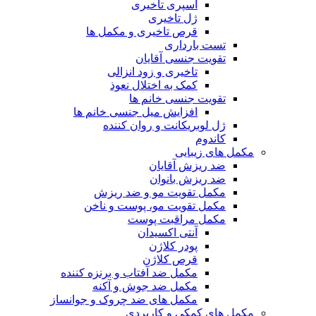
اسپری تاخیری
ژل تاخیری
قرص تاخیری و مکمل ها
تست بارداری
تقویت جنسی آقایان
تاخیری و زود انزالی
کمک به اختلال نعوذ
تقویت جنسی خانم ها
افزایش میل جنسی خانم ها
ژل لوبریکانت و روان کننده
کاندوم
مکمل های زیبایی
ضد ریزش آقایان
ضد ریزش بانوان
مکمل تقویت مو و ضد ریزش
مکمل تقویت مو، پوست و ناخن
مکمل مراقبت پوست
آنتی اکسیدان
پودر کلاژن
قرص کلاژن
مکمل ضد آفتاب و برنزه کننده
مکمل ضد جوش و آکنه
مکمل های ضد چروک و جوانساز
مکمل های کمکی و کاربردی