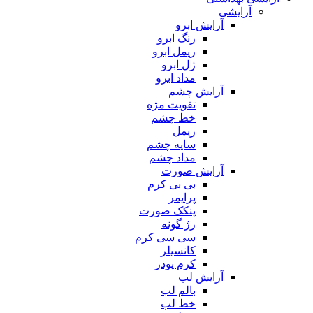
آرایشی
آرایش ابرو
رنگ ابرو
ریمل ابرو
ژل ابرو
مداد ابرو
آرایش چشم
تقویت مژه
خط چشم
ریمل
سایه چشم
مداد چشم
آرایش صورت
بی بی کرم
پرایمر
پنکک صورت
رژ گونه
سی سی کرم
کانسیلر
کرم پودر
آرایش لب
بالم لب
خط لب