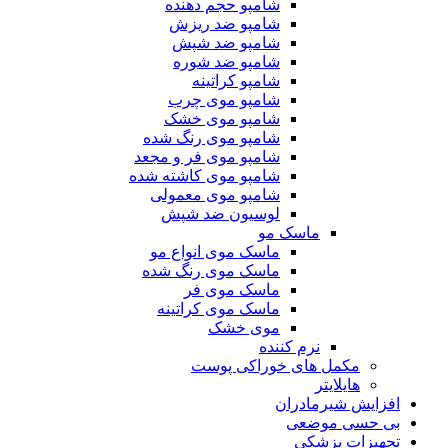
شامپو حجم دهنده
شامپو ضد ریزش
شامپو ضد شپش
شامپو ضد شوره
شامپو کراتینه
شامپو موی چرب
شامپو موی خشک
شامپو موی رنگ شده
شامپو موی فر و مجعد
شامپو موی کاشته شده
شامپو موی معمولی
لوسیون ضد شپش
ماسک مو
ماسک موی انواع مو
ماسک موی رنگ شده
ماسک موی فر
ماسک موی کراتینه
موی خشک
نرم کننده
مکمل های خوراکی پوست
هایلایتر
افزایش شیرمادران
بی حسی موضعی
تجهیزات پزشکی