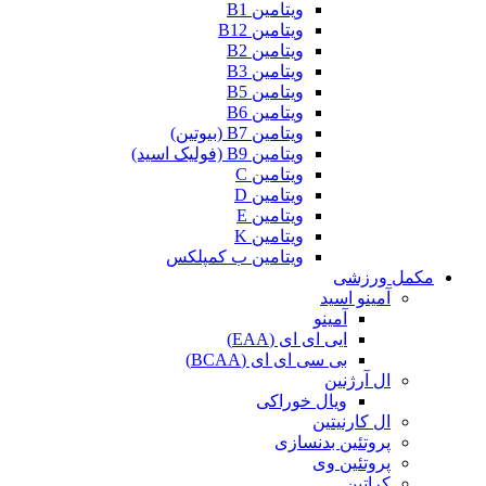
ویتامین B1
ویتامین B12
ویتامین B2
ویتامین B3
ویتامین B5
ویتامین B6
ویتامین B7 (بیوتین)
ویتامین B9 (فولیک اسید)
ویتامین C
ویتامین D
ویتامین E
ویتامین K
ویتامین ب کمپلکس
 ورزشی
آمینو اسید
آمینو
ایی ای ای (EAA)
بی سی ای ای (BCAA)
ال آرژنین
ویال خوراکی
ال کارنیتین
پروتئین بدنسازی
پروتئین وی
کراتین