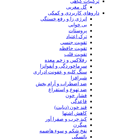
ترکیبات گیاهی
گل مغربی
داروهای کاربردی و کمکی
انرژی زا و رفع خستگی
بی خوابی
پروستات
ترک اعتیاد
تقویت جنسی
تقویت حافظه
تقویت قلب
رفلاکس و زخم معده
سرماخوردگی و آنفوانزا
سنگ کلیه و عفونت ادراری
شیرافزا
ضد اضطراب و آرام بخش
ضد تهوع و استفراغ
فشار خون
قاعدگی
قند خون (دیابت)
کاهش اشتها
کبد چرب و صفرا آور
میگرن
نفخ شکم و سوء هاضمه
یائسگی