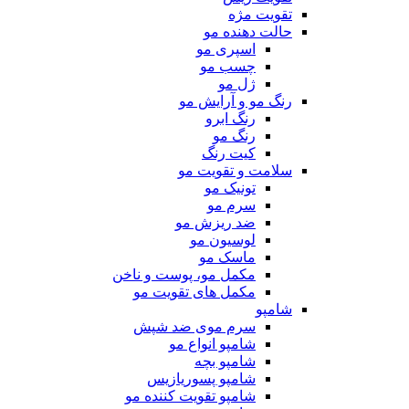
تقویت مژه
حالت دهنده مو
اسپری مو
چسب مو
ژل مو
رنگ مو و آرایش مو
رنگ ابرو
رنگ مو
کیت رنگ
سلامت و تقویت مو
تونیک مو
سرم مو
ضد ریزش مو
لوسیون مو
ماسک مو
مکمل مو، پوست و ناخن
مکمل های تقویت مو
شامپو
سرم موی ضد شپش
شامپو انواع مو
شامپو بچه
شامپو پسوریازیس
شامپو تقویت کننده مو