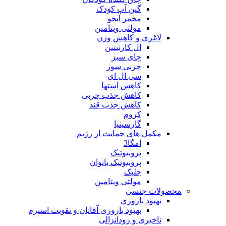
گین آپ کودک
مخمر آبجو
مولتی ویتامین
لاغری و کاهش وزن
ال کارنیتین
چای سبز
چربی سوز
سی ال ای
کاهش اشتها
کاهش جذب چربی
کاهش جذب قند
کروم
گارسینیا
مکمل های حمایت از رژیم
امگا3
پروبیوتیک
پروبیوتیک بانوان
جلبک
مولتی ویتامین
محصولات جنسی
بهبود باروری
بهبود باروری آقایان و تقویت اسپرم
تاخیری و زودانزالی