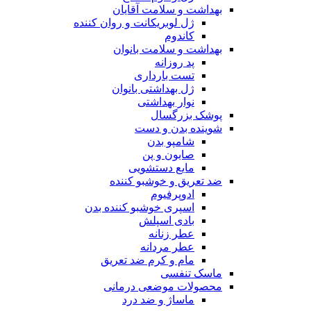
بهداشت و سلامت آقایان
ژل لوبریکانت و روان کننده
کاندوم
بهداشت و سلامت بانوان
پد روزانه
تست بارداری
ژل بهداشتی بانوان
نوار بهداشتی
پوشک بزرگسال
شوینده بدن و دست
شامپو بدن
صابون و پن
مایع دستشویی
ضد تعریق و خوشبو کننده
ادوپرفیوم
اسپری خوشبو کننده بدن
بادی اسپلش
عطر زنانه
عطر مردانه
مام و کرم ضد تعریق
ماسک تنفسی
محصولات موضعی درمانی
ماساژ و ضد درد