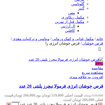
گلوتامین
گینر
مس
مکمل ریکاوری
مکمل قبل از تمرین
ال آرژنین
کافئین
غذایی و کمک درمانی
/
ویتامین و ترکیبات مغذی
/
ن
/
قرص جوشان انرژی زا
یع
علاقه مندی
انرژی فرمولا نیچرز پلنتی 20 عدد
قیمت اصلی 519,000 تومان بود.
266,000
تومان
قیمت
ن
 انرژی فرمولا نیچرز پلنتی 20 عدد عدد