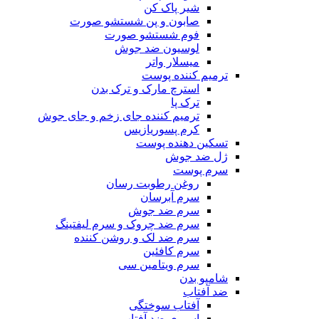
شیر پاک کن
صابون و پن شستشو صورت
فوم شستشو صورت
لوسیون ضد جوش
میسلار واتر
ترمیم کننده پوست
استرچ مارک و ترک بدن
ترک پا
ترمیم کننده جای زخم و جای جوش
کرم پسوریازیس
تسکین دهنده پوست
ژل ضد جوش
سرم پوست
روغن رطوبت رسان
سرم آبرسان
سرم ضد جوش
سرم ضد چروک و سرم لیفتینگ
سرم ضد لک و روشن کننده
سرم کافئین
سرم ویتامین سی
شامپو بدن
ضد آفتاب
آفتاب سوختگی
اسپری ضد آفتاب