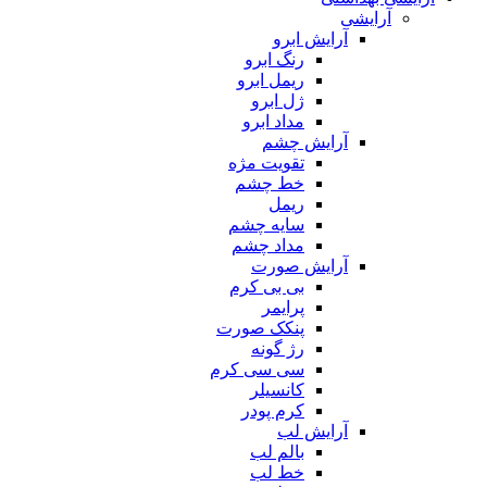
آرایشی
آرایش ابرو
رنگ ابرو
ریمل ابرو
ژل ابرو
مداد ابرو
آرایش چشم
تقویت مژه
خط چشم
ریمل
سایه چشم
مداد چشم
آرایش صورت
بی بی کرم
پرایمر
پنکک صورت
رژ گونه
سی سی کرم
کانسیلر
کرم پودر
آرایش لب
بالم لب
خط لب