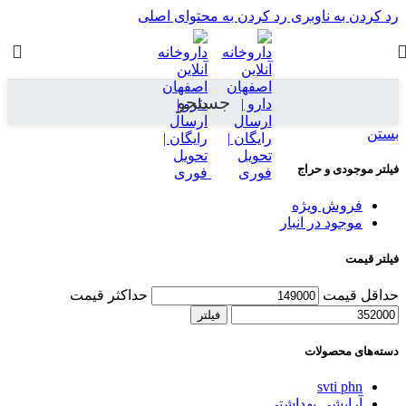
 ناوبری
رد کردن به محتوای اصلی
جستجو
و حراج
 ویژه
 در انبار
ت
حداکثر قیمت
فیلتر
ولات
sv
ی بهداشتی