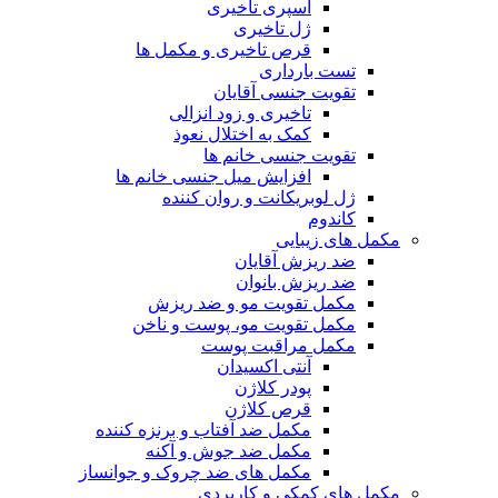
اسپری تاخیری
ژل تاخیری
قرص تاخیری و مکمل ها
تست بارداری
تقویت جنسی آقایان
تاخیری و زود انزالی
کمک به اختلال نعوذ
تقویت جنسی خانم ها
افزایش میل جنسی خانم ها
ژل لوبریکانت و روان کننده
کاندوم
مکمل های زیبایی
ضد ریزش آقایان
ضد ریزش بانوان
مکمل تقویت مو و ضد ریزش
مکمل تقویت مو، پوست و ناخن
مکمل مراقبت پوست
آنتی اکسیدان
پودر کلاژن
قرص کلاژن
مکمل ضد آفتاب و برنزه کننده
مکمل ضد جوش و آکنه
مکمل های ضد چروک و جوانساز
مکمل های کمکی و کاربردی