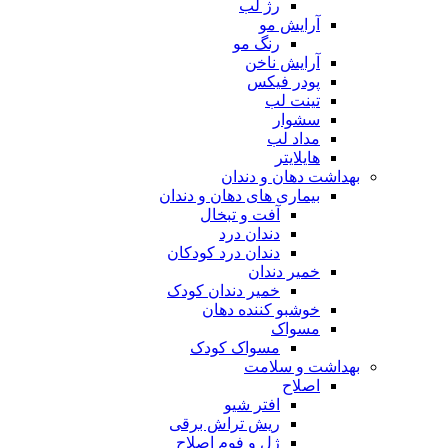
رژ لب
آرایش مو
رنگ مو
آرایش ناخن
پودر فیکس
تینت لب
سشوار
مداد لب
هایلایتر
بهداشت دهان و دندان
بیماری های دهان و دندان
آفت و تبخال
دندان درد
دندان درد کودکان
خمیر دندان
خمیر دندان کودک
خوشبو کننده دهان
مسواک
مسواک کودک
بهداشت و سلامت
اصلاح
افتر شیو
ریش تراش برقی
ژل و فوم اصلاح