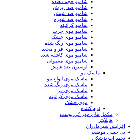
شامپو حجم دهنده
شامپو ضد ریزش
شامپو ضد شپش
شامپو ضد شوره
شامپو کراتینه
شامپو موی چرب
شامپو موی خشک
شامپو موی رنگ شده
شامپو موی فر و مجعد
شامپو موی کاشته شده
شامپو موی معمولی
لوسیون ضد شپش
ماسک مو
ماسک موی انواع مو
ماسک موی رنگ شده
ماسک موی فر
ماسک موی کراتینه
موی خشک
نرم کننده
مکمل های خوراکی پوست
هایلایتر
ش شیرمادران
سی موضعی
زات پزشکی