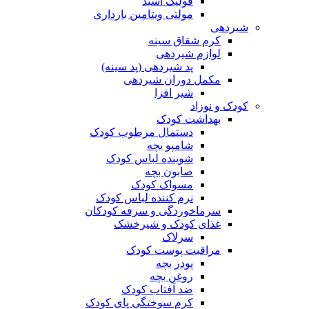
فولیک اسید
مولتی ویتامین بارداری
شیردهی
کرم شقاق سینه
لوازم شیردهی
پد شیردهی (پد سینه)
مکمل دوران شیردهی
شیر افزا
کودک و نوزاد
بهداشت کودک
دستمال مرطوب کودک
شامپو بچه
شوینده لباس کودک
صابون بچه
مسواک کودک
نرم کننده لباس کودک
سرماخوردگی و سرفه کودکان
غذای کودک و شیرخشک
سرلاک
مراقبت پوست کودک
پودر بچه
روغن بچه
ضد آفتاب کودک
کرم سوختگی پای کودک