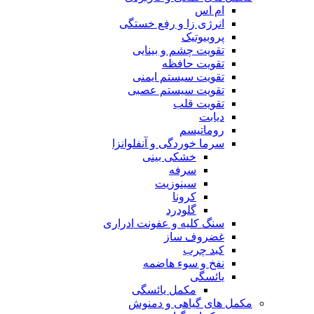
ام اس
انرژی زا و رفع خستگی
پروبیوتیک
تقویت چشم و بینایی
تقویت حافظه
تقویت سیستم ایمنی
تقویت سیستم عصبی
تقویت قلب
دیابت
روماتیسم
سرما خوردگی و آنفلوانزا
خشکی بینی
سرفه
سینوزیت
کرونا
گلودرد
سنگ کلیه و عفونت ادراری
غضروف ساز
کبد چرب
نفخ و سوء هاضمه
یائسگی
مکمل یائسگی
مکمل های گیاهی و دمنوش