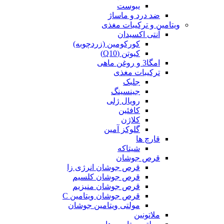
یبوست
ضد درد و ماساژ
ویتامین و ترکیبات مغذی
آنتی اکسیدان
کورکومین (زردچوبه)
کیوتن (Q10)
امگا3 و روغن ماهی
ترکیبات مغذی
جلبک
جینسینگ
رویال ژلی
کافئین
کلاژن
گلوکز آمین
قارچ ها
شیتاکه
قرص جوشان
قرص جوشان انرژی زا
قرص جوشان کلسیم
قرص جوشان منیزیم
قرص جوشان ویتامین C
مولتی ویتامین جوشان
ملاتونین