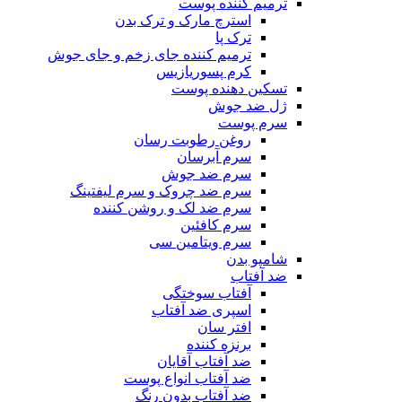
ترمیم کننده پوست
استرچ مارک و ترک بدن
ترک پا
ترمیم کننده جای زخم و جای جوش
کرم پسوریازیس
تسکین دهنده پوست
ژل ضد جوش
سرم پوست
روغن رطوبت رسان
سرم آبرسان
سرم ضد جوش
سرم ضد چروک و سرم لیفتینگ
سرم ضد لک و روشن کننده
سرم کافئین
سرم ویتامین سی
شامپو بدن
ضد آفتاب
آفتاب سوختگی
اسپری ضد آفتاب
افتر سان
برنزه کننده
ضد آفتاب آقایان
ضد آفتاب انواع پوست
ضد آفتاب بدون رنگ