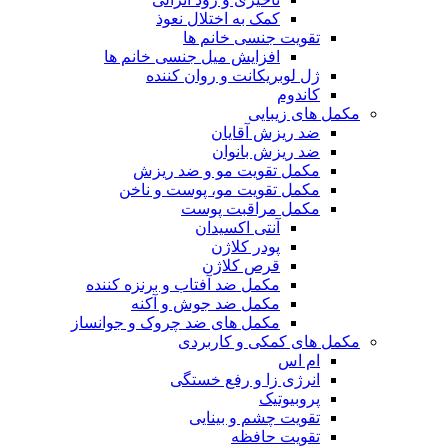
کمک به اختلال نعوذ
تقویت جنسی خانم ها
افزایش میل جنسی خانم ها
ژل لوبریکانت و روان کننده
کاندوم
مکمل های زیبایی
ضد ریزش آقایان
ضد ریزش بانوان
مکمل تقویت مو و ضد ریزش
مکمل تقویت مو، پوست و ناخن
مکمل مراقبت پوست
آنتی اکسیدان
پودر کلاژن
قرص کلاژن
مکمل ضد آفتاب و برنزه کننده
مکمل ضد جوش و آکنه
مکمل های ضد چروک و جوانساز
مکمل های کمکی و کاربردی
ام اس
انرژی زا و رفع خستگی
پروبیوتیک
تقویت چشم و بینایی
تقویت حافظه