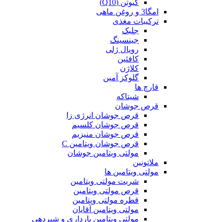
کیوتن (Q10)
امگا3 و روغن ماهی
ترکیبات مغذی
جلبک
جینسینگ
رویال ژلی
کافئین
کلاژن
گلوکز آمین
قارچ ها
شیتاکه
قرص جوشان
قرص جوشان انرژی زا
قرص جوشان کلسیم
قرص جوشان منیزیم
قرص جوشان ویتامین C
مولتی ویتامین جوشان
ملاتونین
مولتی ویتامین ها
شربت مولتی ویتامین
قرص مولتی ویتامین
قطره مولتی ویتامین
مولتی ویتامین آقایان
مولتی ویتامین بارداری و شیردهی