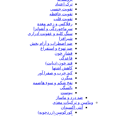
ترک اعتیاد
تقویت جنسی
تقویت حافظه
تقویت قلب
رفلاکس و زخم معده
سرماخوردگی و آنفوانزا
سنگ کلیه و عفونت ادراری
شیرافزا
ضد اضطراب و آرام بخش
ضد تهوع و استفراغ
فشار خون
قاعدگی
قند خون (دیابت)
کاهش اشتها
کبد چرب و صفرا آور
میگرن
نفخ شکم و سوء هاضمه
یائسگی
یبوست
ضد درد و ماساژ
ویتامین و ترکیبات مغذی
آنتی اکسیدان
کورکومین (زردچوبه)