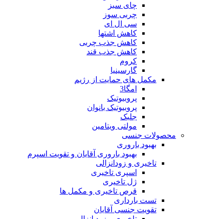
چای سبز
چربی سوز
سی ال ای
کاهش اشتها
کاهش جذب چربی
کاهش جذب قند
کروم
گارسینیا
مکمل های حمایت از رژیم
امگا3
پروبیوتیک
پروبیوتیک بانوان
جلبک
مولتی ویتامین
محصولات جنسی
بهبود باروری
بهبود باروری آقایان و تقویت اسپرم
تاخیری و زودانزالی
اسپری تاخیری
ژل تاخیری
قرص تاخیری و مکمل ها
تست بارداری
تقویت جنسی آقایان
تاخیری و زود انزالی