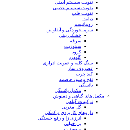
تقویت سیستم ایمنی
تقویت سیستم عصبی
تقویت قلب
دیابت
روماتیسم
سرما خوردگی و آنفلوانزا
خشکی بینی
سرفه
سینوزیت
کرونا
گلودرد
سنگ کلیه و عفونت ادراری
غضروف ساز
کبد چرب
نفخ و سوء هاضمه
یائسگی
مکمل یائسگی
مکمل های گیاهی و دمنوش
ترکیبات گیاهی
گل مغربی
داروهای کاربردی و کمکی
انرژی زا و رفع خستگی
بی خوابی
پروستات