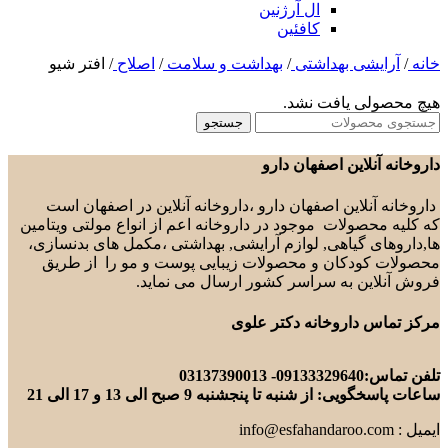
ال آرژنین
کافئین
خانه
/
آرایشی بهداشتی
/
بهداشت و سلامت
/
اصلاح
/
افتر شیو
هیچ محصولی یافت نشد.
جستجو
داروخانه آنلاین اصفهان دارو
داروخانه آنلاین اصفهان دارو ،داروخانه آنلاین در اصفهان است
که کلیه محصولات موجود در داروخانه اعم از انواع مولتی ویتامین
ها,داروهای گیاهی, لوازم آرایشی, بهداشتی ،مکمل های بدنسازی،
محصولات کودکان و محصولات زیبایی پوست و مو را از طریق
فروش آنلاین به سراسر کشور ارسال می نماید.
مرکز تماس داروخانه دکتر علوی
تلفن تماس:09133329640- 03137390013
ساعات پاسخگویی: از شنبه تا پنجشنبه 9 صبح الی 13 و 17 الی 21
ایمیل : info@esfahandaroo.com