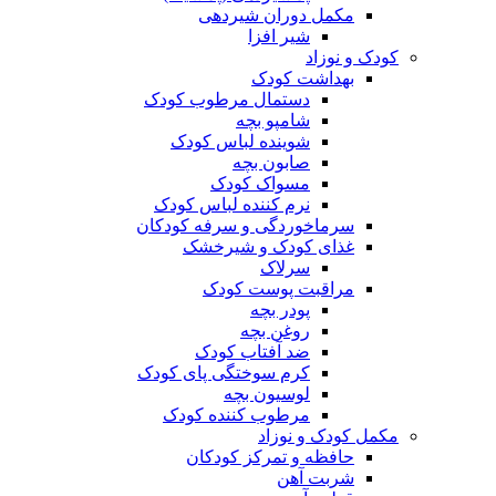
مکمل دوران شیردهی
شیر افزا
کودک و نوزاد
بهداشت کودک
دستمال مرطوب کودک
شامپو بچه
شوینده لباس کودک
صابون بچه
مسواک کودک
نرم کننده لباس کودک
سرماخوردگی و سرفه کودکان
غذای کودک و شیرخشک
سرلاک
مراقبت پوست کودک
پودر بچه
روغن بچه
ضد آفتاب کودک
کرم سوختگی پای کودک
لوسیون بچه
مرطوب کننده کودک
مکمل کودک و نوزاد
حافظه و تمرکز کودکان
شربت آهن