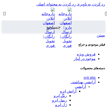
رد کردن به ناوبری
رد کردن به محتوای اصلی
جستجو
بستن
فیلتر موجودی و حراج
فروش ویژه
موجود در انبار
دسته‌های محصولات
svti phn
آرایشی بهداشتی
آرایشی
آرایش ابرو
رنگ ابرو
ریمل ابرو
ژل ابرو