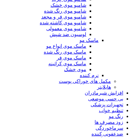
شامپو موی خشک
شامپو موی رنگ شده
شامپو موی فر و مجعد
شامپو موی کاشته شده
شامپو موی معمولی
لوسیون ضد شپش
ماسک مو
ماسک موی انواع مو
ماسک موی رنگ شده
ماسک موی فر
ماسک موی کراتینه
موی خشک
نرم کننده
مکمل های خوراکی پوست
هایلایتر
افزایش شیرمادران
بی حسی موضعی
تجهیزات پزشکی
تنظیم خواب
رنگ مو
زود مصرف ها
سرماخوردگی
ضدعفونی کننده