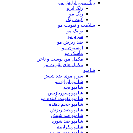
رنگ مو و آرایش مو
رنگ ابرو
رنگ مو
کیت رنگ
سلامت و تقویت مو
تونیک مو
سرم مو
ضد ریزش مو
لوسیون مو
ماسک مو
مکمل مو، پوست و ناخن
مکمل های تقویت مو
شامپو
سرم موی ضد شپش
شامپو انواع مو
شامپو بچه
شامپو پسوریازیس
شامپو تقویت کننده مو
شامپو حجم دهنده
شامپو ضد ریزش
شامپو ضد شپش
شامپو ضد شوره
شامپو کراتینه
شامپو موی چرب