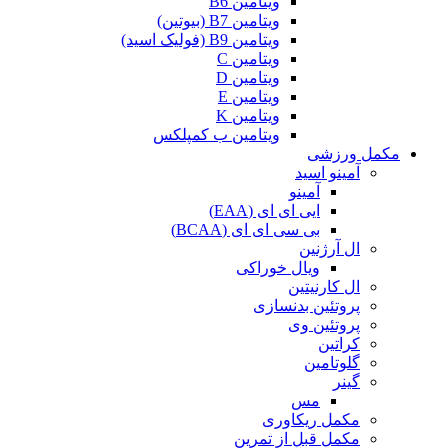
ویتامین B6
ویتامین B7 (بیوتین)
ویتامین B9 (فولیک اسید)
ویتامین C
ویتامین D
ویتامین E
ویتامین K
ویتامین ب کمپلکس
مکمل ورزشی
آمینو اسید
آمینو
ایی ای ای (EAA)
بی سی ای ای (BCAA)
ال آرژنین
ویال خوراکی
ال کارنیتین
پروتئین بدنسازی
پروتئین وی
کراتین
گلوتامین
گینر
مس
مکمل ریکاوری
مکمل قبل از تمرین