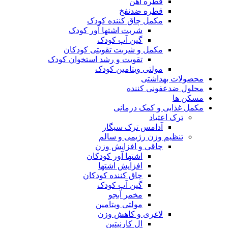
قطره آهن
قطره ضدنفخ
مکمل چاق کننده کودک
شربت اشتها آور کودک
گین آپ کودک
مکمل و شربت تقویتی کودکان
تقویت و رشد استخوان کودک
مولتی ویتامین کودک
محصولات بهداشتی
محلول ضدعفونی کننده
مسکن ها
مکمل غذایی و کمک درمانی
ترک اعتیاد
آدامس ترک سیگار
تنظیم وزن رژیمی و سالم
چاقی و افزایش وزن
اشتها آور کودکان
افزایش اشتها
چاق کننده کودکان
گین آپ کودک
مخمر آبجو
مولتی ویتامین
لاغری و کاهش وزن
ال کارنیتین