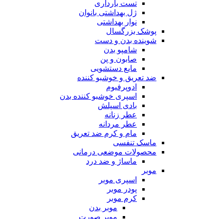
تست بارداری
ژل بهداشتی بانوان
نوار بهداشتی
پوشک بزرگسال
شوینده بدن و دست
شامپو بدن
صابون و پن
مایع دستشویی
ضد تعریق و خوشبو کننده
ادوپرفیوم
اسپری خوشبو کننده بدن
بادی اسپلش
عطر زنانه
عطر مردانه
مام و کرم ضد تعریق
ماسک تنفسی
محصولات موضعی درمانی
ماساژ و ضد درد
موبر
اسپری موبر
پودر موبر
کرم موبر
موبر بدن
موبر صورت