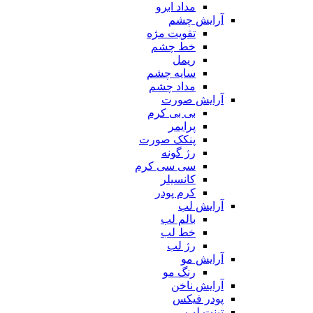
مداد ابرو
آرایش چشم
تقویت مژه
خط چشم
ریمل
سایه چشم
مداد چشم
آرایش صورت
بی بی کرم
پرایمر
پنکک صورت
رژ گونه
سی سی کرم
کانسیلر
کرم پودر
آرایش لب
بالم لب
خط لب
رژ لب
آرایش مو
رنگ مو
آرایش ناخن
پودر فیکس
تینت لب