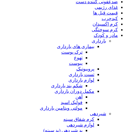
ضدعفونی کننده دست
غذای رژیمی
قیمت قبل ها
کبدچرب
کرم اکسیدان
کرم سوختگی
مادر و کودک
بارداری
بیماری های بارداری
ترک پوست
تهوع
یبوست
پروبیوتیک
تست بارداری
لوازم بارداری
شکم بند بارداری
مکمل دوران بارداری
آهن
فولیک اسید
مولتی ویتامین بارداری
شیردهی
کرم شقاق سینه
لوازم شیردهی
پد شیردهی (پد سینه)