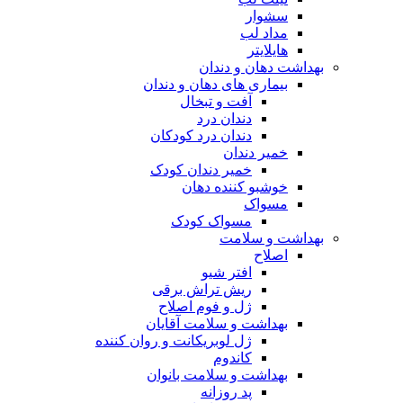
سشوار
مداد لب
هایلایتر
بهداشت دهان و دندان
بیماری های دهان و دندان
آفت و تبخال
دندان درد
دندان درد کودکان
خمیر دندان
خمیر دندان کودک
خوشبو کننده دهان
مسواک
مسواک کودک
بهداشت و سلامت
اصلاح
افتر شیو
ریش تراش برقی
ژل و فوم اصلاح
بهداشت و سلامت آقایان
ژل لوبریکانت و روان کننده
کاندوم
بهداشت و سلامت بانوان
پد روزانه