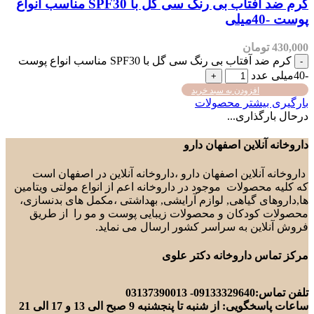
کرم ضد آفتاب بی رنگ سی گل با SPF30 مناسب انواع
پوست -40میلی
430,000
تومان
کرم ضد آفتاب بی رنگ سی گل با SPF30 مناسب انواع پوست
-40میلی عدد
افزودن به سبد خرید
بارگیری بیشتر محصولات
درحال بارگذاری...
داروخانه آنلاین اصفهان دارو
داروخانه آنلاین اصفهان دارو ،داروخانه آنلاین در اصفهان است
که کلیه محصولات موجود در داروخانه اعم از انواع مولتی ویتامین
ها,داروهای گیاهی, لوازم آرایشی, بهداشتی ،مکمل های بدنسازی،
محصولات کودکان و محصولات زیبایی پوست و مو را از طریق
فروش آنلاین به سراسر کشور ارسال می نماید.
مرکز تماس داروخانه دکتر علوی
تلفن تماس:09133329640- 03137390013
ساعات پاسخگویی: از شنبه تا پنجشنبه 9 صبح الی 13 و 17 الی 21