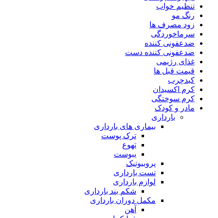
تنظیم خواب
رنگ مو
زود مصرف ها
سرماخوردگی
ضدعفونی کننده
ضدعفونی کننده دست
غذای رژیمی
قیمت قبل ها
کبدچرب
کرم اکسیدان
کرم سوختگی
مادر و کودک
بارداری
بیماری های بارداری
ترک پوست
تهوع
یبوست
پروبیوتیک
تست بارداری
لوازم بارداری
شکم بند بارداری
مکمل دوران بارداری
آهن