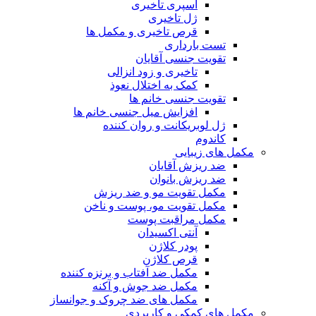
اسپری تاخیری
ژل تاخیری
قرص تاخیری و مکمل ها
تست بارداری
تقویت جنسی آقایان
تاخیری و زود انزالی
کمک به اختلال نعوذ
تقویت جنسی خانم ها
افزایش میل جنسی خانم ها
ژل لوبریکانت و روان کننده
کاندوم
مکمل های زیبایی
ضد ریزش آقایان
ضد ریزش بانوان
مکمل تقویت مو و ضد ریزش
مکمل تقویت مو، پوست و ناخن
مکمل مراقبت پوست
آنتی اکسیدان
پودر کلاژن
قرص کلاژن
مکمل ضد آفتاب و برنزه کننده
مکمل ضد جوش و آکنه
مکمل های ضد چروک و جوانساز
مکمل های کمکی و کاربردی