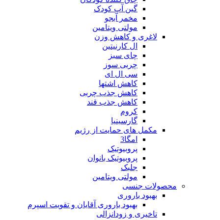
گین آپ کودک
مخمر آبجو
مولتی ویتامین
لاغری و کاهش وزن
ال کارنیتین
چای سبز
چربی سوز
سی ال ای
کاهش اشتها
کاهش جذب چربی
کاهش جذب قند
کروم
گارسینیا
مکمل های حمایت از رژیم
امگا3
پروبیوتیک
پروبیوتیک بانوان
جلبک
مولتی ویتامین
محصولات جنسی
بهبود باروری
بهبود باروری آقایان و تقویت اسپرم
تاخیری و زودانزالی