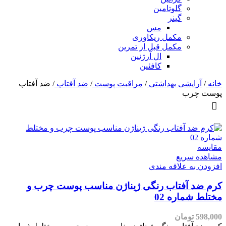
گلوتامین
گینر
مس
مکمل ریکاوری
مکمل قبل از تمرین
ال آرژنین
کافئین
خانه
/
آرایشی بهداشتی
/
مراقبت پوست
/
ضد آفتاب
/
ضد آفتاب
پوست چرب
مقایسه
مشاهده سریع
افزودن به علاقه مندی
کرم ضد آفتاب رنگی ژیناژن مناسب پوست چرب و
مختلط شماره 02
598,000
تومان