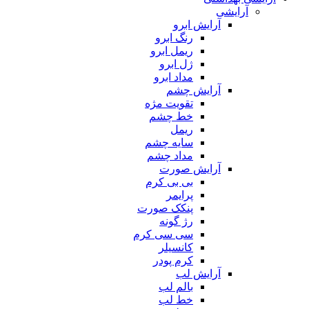
آرایشی
آرایش ابرو
رنگ ابرو
ریمل ابرو
ژل ابرو
مداد ابرو
آرایش چشم
تقویت مژه
خط چشم
ریمل
سایه چشم
مداد چشم
آرایش صورت
بی بی کرم
پرایمر
پنکک صورت
رژ گونه
سی سی کرم
کانسیلر
کرم پودر
آرایش لب
بالم لب
خط لب