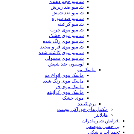
شامپو حجم دهنده
شامپو ضد ریزش
شامپو ضد شپش
شامپو ضد شوره
شامپو کراتینه
شامپو موی چرب
شامپو موی خشک
شامپو موی رنگ شده
شامپو موی فر و مجعد
شامپو موی کاشته شده
شامپو موی معمولی
لوسیون ضد شپش
ماسک مو
ماسک موی انواع مو
ماسک موی رنگ شده
ماسک موی فر
ماسک موی کراتینه
موی خشک
نرم کننده
مکمل های خوراکی پوست
هایلایتر
افزایش شیرمادران
بی حسی موضعی
تجهیزات پزشکی