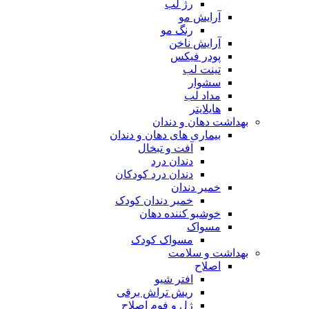
رژ لب
آرایش مو
رنگ مو
آرایش ناخن
پودر فیکس
تینت لب
سشوار
مداد لب
هایلایتر
بهداشت دهان و دندان
بیماری های دهان و دندان
آفت و تبخال
دندان درد
دندان درد کودکان
خمیر دندان
خمیر دندان کودک
خوشبو کننده دهان
مسواک
مسواک کودک
بهداشت و سلامت
اصلاح
افتر شیو
ریش تراش برقی
ژل و فوم اصلاح