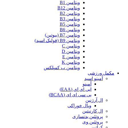
ویتامین B1
ویتامین B12
ویتامین B2
ویتامین B3
ویتامین B5
ویتامین B6
ویتامین B7 (بیوتین)
ویتامین B9 (فولیک اسید)
ویتامین C
ویتامین D
ویتامین E
ویتامین K
ویتامین ب کمپلکس
مکمل ورزشی
آمینو اسید
آمینو
ایی ای ای (EAA)
بی سی ای ای (BCAA)
ال آرژنین
ویال خوراکی
ال کارنیتین
پروتئین بدنسازی
پروتئین وی
کراتین