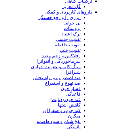
ترکیبات گیاهی
گل مغربی
داروهای کاربردی و کمکی
انرژی زا و رفع خستگی
بی خوابی
پروستات
ترک اعتیاد
تقویت جنسی
تقویت حافظه
تقویت قلب
رفلاکس و زخم معده
سرماخوردگی و آنفوانزا
سنگ کلیه و عفونت ادراری
شیرافزا
ضد اضطراب و آرام بخش
ضد تهوع و استفراغ
فشار خون
قاعدگی
قند خون (دیابت)
کاهش اشتها
کبد چرب و صفرا آور
میگرن
نفخ شکم و سوء هاضمه
یائسگی