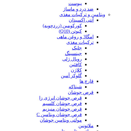
یبوست
ضد درد و ماساژ
ویتامین و ترکیبات مغذی
آنتی اکسیدان
کورکومین (زردچوبه)
کیوتن (Q10)
امگا3 و روغن ماهی
ترکیبات مغذی
جلبک
جینسینگ
رویال ژلی
کافئین
کلاژن
گلوکز آمین
قارچ ها
شیتاکه
قرص جوشان
قرص جوشان انرژی زا
قرص جوشان کلسیم
قرص جوشان منیزیم
قرص جوشان ویتامین C
مولتی ویتامین جوشان
ملاتونین