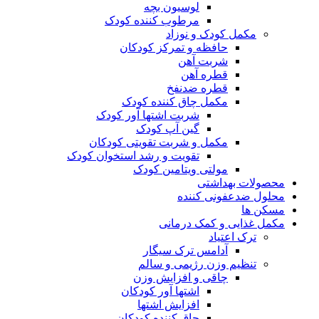
لوسیون بچه
مرطوب کننده کودک
مکمل کودک و نوزاد
حافظه و تمرکز کودکان
شربت آهن
قطره آهن
قطره ضدنفخ
مکمل چاق کننده کودک
شربت اشتها آور کودک
گین آپ کودک
مکمل و شربت تقویتی کودکان
تقویت و رشد استخوان کودک
مولتی ویتامین کودک
محصولات بهداشتی
محلول ضدعفونی کننده
مسکن ها
مکمل غذایی و کمک درمانی
ترک اعتیاد
آدامس ترک سیگار
تنظیم وزن رژیمی و سالم
چاقی و افزایش وزن
اشتها آور کودکان
افزایش اشتها
چاق کننده کودکان