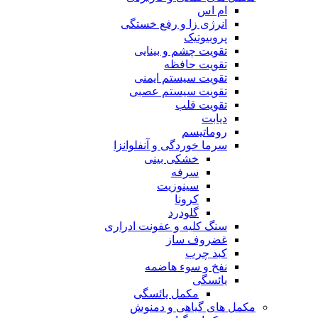
ام اس
انرژی زا و رفع خستگی
پروبیوتیک
تقویت چشم و بینایی
تقویت حافظه
تقویت سیستم ایمنی
تقویت سیستم عصبی
تقویت قلب
دیابت
روماتیسم
سرما خوردگی و آنفلوانزا
خشکی بینی
سرفه
سینوزیت
کرونا
گلودرد
سنگ کلیه و عفونت ادراری
غضروف ساز
کبد چرب
نفخ و سوء هاضمه
یائسگی
مکمل یائسگی
مکمل های گیاهی و دمنوش