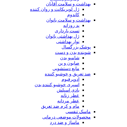
بهداشت و سلامت آقایان
ژل لوبریکانت و روان کننده
کاندوم
بهداشت و سلامت بانوان
پد روزانه
تست بارداری
ژل بهداشتی بانوان
نوار بهداشتی
پوشک بزرگسال
شوینده بدن و دست
شامپو بدن
صابون و پن
مایع دستشویی
ضد تعریق و خوشبو کننده
ادوپرفیوم
اسپری خوشبو کننده بدن
بادی اسپلش
عطر زنانه
عطر مردانه
مام و کرم ضد تعریق
ماسک تنفسی
محصولات موضعی درمانی
ماساژ و ضد درد