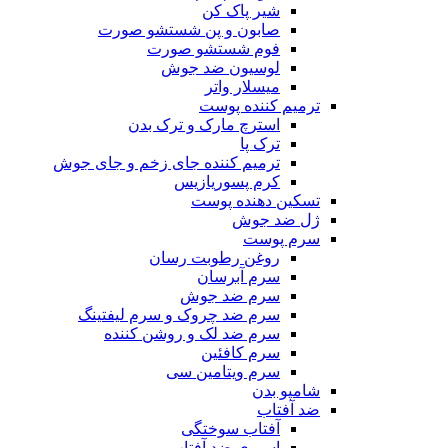
شیر پاک کن
صابون و پن شستشو صورت
فوم شستشو صورت
لوسیون ضد جوش
میسلار واتر
ترمیم کننده پوست
استرچ مارک و ترک بدن
ترک پا
ترمیم کننده جای زخم و جای جوش
کرم پسوریازیس
تسکین دهنده پوست
ژل ضد جوش
سرم پوست
روغن رطوبت رسان
سرم آبرسان
سرم ضد جوش
سرم ضد چروک و سرم لیفتینگ
سرم ضد لک و روشن کننده
سرم کافئین
سرم ویتامین سی
شامپو بدن
ضد آفتاب
آفتاب سوختگی
اسپری ضد آفتاب