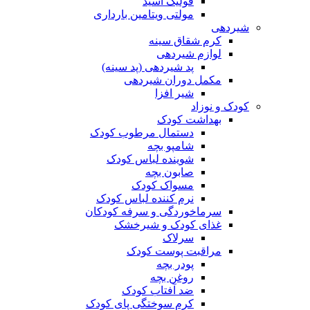
فولیک اسید
مولتی ویتامین بارداری
شیردهی
کرم شقاق سینه
لوازم شیردهی
پد شیردهی (پد سینه)
مکمل دوران شیردهی
شیر افزا
کودک و نوزاد
بهداشت کودک
دستمال مرطوب کودک
شامپو بچه
شوینده لباس کودک
صابون بچه
مسواک کودک
نرم کننده لباس کودک
سرماخوردگی و سرفه کودکان
غذای کودک و شیرخشک
سرلاک
مراقبت پوست کودک
پودر بچه
روغن بچه
ضد آفتاب کودک
کرم سوختگی پای کودک