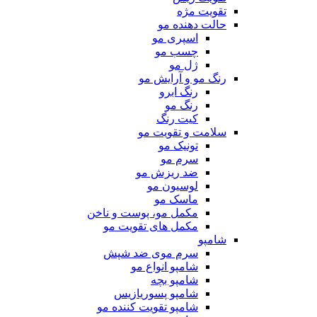
تقویت مژه
حالت دهنده مو
اسپری مو
چسب مو
ژل مو
رنگ مو و آرایش مو
رنگ ابرو
رنگ مو
کیت رنگ
سلامت و تقویت مو
تونیک مو
سرم مو
ضد ریزش مو
لوسیون مو
ماسک مو
مکمل مو، پوست و ناخن
مکمل های تقویت مو
شامپو
سرم موی ضد شپش
شامپو انواع مو
شامپو بچه
شامپو پسوریازیس
شامپو تقویت کننده مو