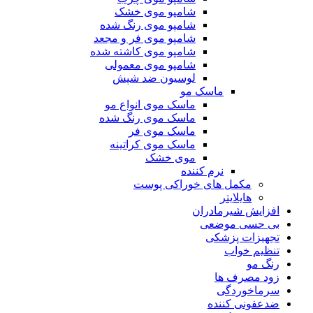
شامپو موی خشک
شامپو موی رنگ شده
شامپو موی فر و مجعد
شامپو موی کاشته شده
شامپو موی معمولی
لوسیون ضد شپش
ماسک مو
ماسک موی انواع مو
ماسک موی رنگ شده
ماسک موی فر
ماسک موی کراتینه
موی خشک
نرم کننده
مکمل های خوراکی پوست
هایلایتر
افزایش شیرمادران
بی حسی موضعی
تجهیزات پزشکی
تنظیم خواب
رنگ مو
زود مصرف ها
سرماخوردگی
ضدعفونی کننده