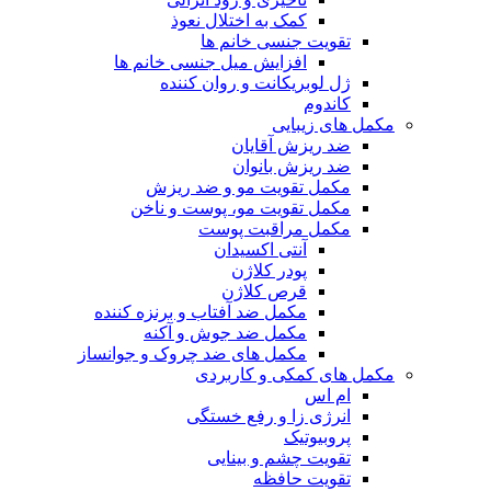
کمک به اختلال نعوذ
تقویت جنسی خانم ها
افزایش میل جنسی خانم ها
ژل لوبریکانت و روان کننده
کاندوم
مکمل های زیبایی
ضد ریزش آقایان
ضد ریزش بانوان
مکمل تقویت مو و ضد ریزش
مکمل تقویت مو، پوست و ناخن
مکمل مراقبت پوست
آنتی اکسیدان
پودر کلاژن
قرص کلاژن
مکمل ضد آفتاب و برنزه کننده
مکمل ضد جوش و آکنه
مکمل های ضد چروک و جوانساز
مکمل های کمکی و کاربردی
ام اس
انرژی زا و رفع خستگی
پروبیوتیک
تقویت چشم و بینایی
تقویت حافظه