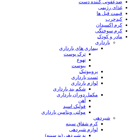
ضدعفونی کننده دست
غذای رژیمی
قیمت قبل ها
کبدچرب
کرم اکسیدان
کرم سوختگی
مادر و کودک
بارداری
بیماری های بارداری
ترک پوست
تهوع
یبوست
پروبیوتیک
تست بارداری
لوازم بارداری
شکم بند بارداری
مکمل دوران بارداری
آهن
فولیک اسید
مولتی ویتامین بارداری
شیردهی
کرم شقاق سینه
لوازم شیردهی
پد شیردهی (پد سینه)