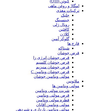
کیوتن (Q10)
امگا3 و روغن ماهی
ترکیبات مغذی
جلبک
جینسینگ
رویال ژلی
کافئین
کلاژن
گلوکز آمین
قارچ ها
شیتاکه
قرص جوشان
قرص جوشان انرژی زا
قرص جوشان کلسیم
قرص جوشان منیزیم
قرص جوشان ویتامین C
مولتی ویتامین جوشان
ملاتونین
مولتی ویتامین ها
شربت مولتی ویتامین
قرص مولتی ویتامین
قطره مولتی ویتامین
مولتی ویتامین آقایان
مولتی ویتامین بارداری و شیردهی