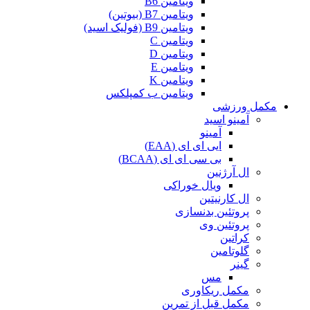
ویتامین B6
ویتامین B7 (بیوتین)
ویتامین B9 (فولیک اسید)
ویتامین C
ویتامین D
ویتامین E
ویتامین K
ویتامین ب کمپلکس
مکمل ورزشی
آمینو اسید
آمینو
ایی ای ای (EAA)
بی سی ای ای (BCAA)
ال آرژنین
ویال خوراکی
ال کارنیتین
پروتئین بدنسازی
پروتئین وی
کراتین
گلوتامین
گینر
مس
مکمل ریکاوری
مکمل قبل از تمرین