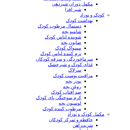
مکمل دوران شیردهی
شیر افزا
کودک و نوزاد
بهداشت کودک
دستمال مرطوب کودک
شامپو بچه
شوینده لباس کودک
صابون بچه
مسواک کودک
نرم کننده لباس کودک
سرماخوردگی و سرفه کودکان
غذای کودک و شیرخشک
سرلاک
مراقبت پوست کودک
پودر بچه
روغن بچه
ضد آفتاب کودک
کرم سوختگی پای کودک
لوسیون بچه
مرطوب کننده کودک
مکمل کودک و نوزاد
حافظه و تمرکز کودکان
شربت آهن