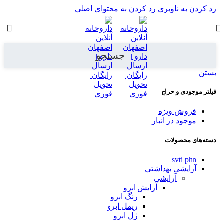
رد کردن به ناوبری
رد کردن به محتوای اصلی
جستجو
بستن
فیلتر موجودی و حراج
فروش ویژه
موجود در انبار
دسته‌های محصولات
svti phn
آرایشی بهداشتی
آرایشی
آرایش ابرو
رنگ ابرو
ریمل ابرو
ژل ابرو