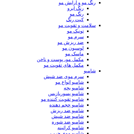
رنگ مو و آرایش مو
رنگ ابرو
رنگ مو
کیت رنگ
سلامت و تقویت مو
تونیک مو
سرم مو
ضد ریزش مو
لوسیون مو
ماسک مو
مکمل مو، پوست و ناخن
مکمل های تقویت مو
شامپو
سرم موی ضد شپش
شامپو انواع مو
شامپو بچه
شامپو پسوریازیس
شامپو تقویت کننده مو
شامپو حجم دهنده
شامپو ضد ریزش
شامپو ضد شپش
شامپو ضد شوره
شامپو کراتینه
شامپو موی چرب