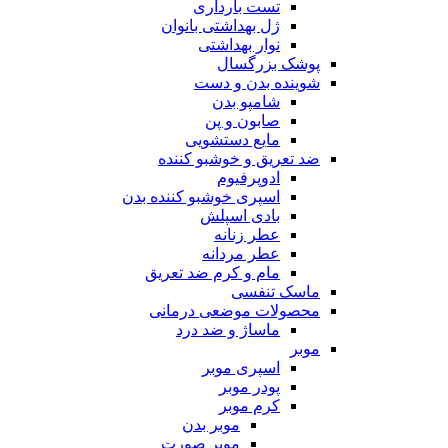
تست بارداری
ژل بهداشتی بانوان
نوار بهداشتی
پوشک بزرگسال
شوینده بدن و دست
شامپو بدن
صابون و پن
مایع دستشویی
ضد تعریق و خوشبو کننده
ادوپرفیوم
اسپری خوشبو کننده بدن
بادی اسپلش
عطر زنانه
عطر مردانه
مام و کرم ضد تعریق
ماسک تنفسی
محصولات موضعی درمانی
ماساژ و ضد درد
موبر
اسپری موبر
پودر موبر
کرم موبر
موبر بدن
موبر صورت