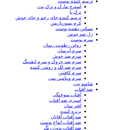
ترمیم کننده پوست
استرچ مارک و ترک بدن
ترک پا
ترمیم کننده جای زخم و جای جوش
کرم پسوریازیس
تسکین دهنده پوست
ژل ضد جوش
سرم پوست
روغن رطوبت رسان
سرم آبرسان
سرم ضد جوش
سرم ضد چروک و سرم لیفتینگ
سرم ضد لک و روشن کننده
سرم کافئین
سرم ویتامین سی
شامپو بدن
ضد آفتاب
آفتاب سوختگی
اسپری ضد آفتاب
افتر سان
برنزه کننده
ضد آفتاب آقایان
ضد آفتاب انواع پوست
ضد آفتاب بدون رنگ