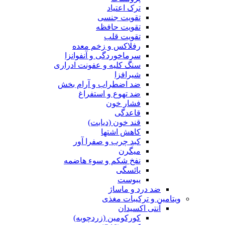
ترک اعتیاد
تقویت جنسی
تقویت حافظه
تقویت قلب
رفلاکس و زخم معده
سرماخوردگی و آنفوانزا
سنگ کلیه و عفونت ادراری
شیرافزا
ضد اضطراب و آرام بخش
ضد تهوع و استفراغ
فشار خون
قاعدگی
قند خون (دیابت)
کاهش اشتها
کبد چرب و صفرا آور
میگرن
نفخ شکم و سوء هاضمه
یائسگی
یبوست
ضد درد و ماساژ
ویتامین و ترکیبات مغذی
آنتی اکسیدان
کورکومین (زردچوبه)