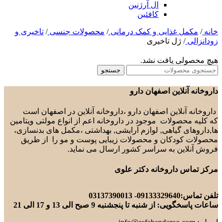
ال آرژنین
کافئین
خانه
/
مکمل غذایی و کمک درمانی
/
محصولات جنسی
/
تاخیری و
زودانزالی
/
ژل تاخیری
هیچ محصولی یافت نشد.
جستجو
داروخانه آنلاین اصفهان دارو
داروخانه آنلاین اصفهان دارو ،داروخانه آنلاین در اصفهان است
که کلیه محصولات موجود در داروخانه اعم از انواع مولتی ویتامین
ها,داروهای گیاهی, لوازم آرایشی, بهداشتی ،مکمل های بدنسازی،
محصولات کودکان و محصولات زیبایی پوست و مو را از طریق
فروش آنلاین به سراسر کشور ارسال می نماید.
مرکز تماس داروخانه دکتر علوی
تلفن تماس:09133329640- 03137390013
ساعات پاسخگویی: از شنبه تا پنجشنبه 9 صبح الی 13 و 17 الی 21