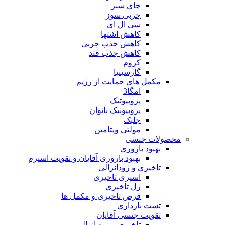
چای سبز
چربی سوز
سی ال ای
کاهش اشتها
کاهش جذب چربی
کاهش جذب قند
کروم
گارسینیا
مکمل های حمایت از رژیم
امگا3
پروبیوتیک
پروبیوتیک بانوان
جلبک
مولتی ویتامین
محصولات جنسی
بهبود باروری
بهبود باروری آقایان و تقویت اسپرم
تاخیری و زودانزالی
اسپری تاخیری
ژل تاخیری
قرص تاخیری و مکمل ها
تست بارداری
تقویت جنسی آقایان
تاخیری و زود انزالی