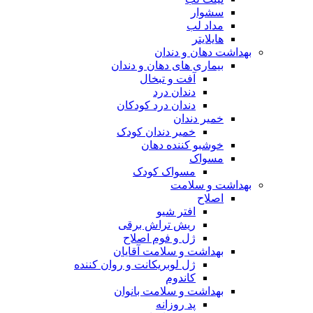
سشوار
مداد لب
هایلایتر
بهداشت دهان و دندان
بیماری های دهان و دندان
آفت و تبخال
دندان درد
دندان درد کودکان
خمیر دندان
خمیر دندان کودک
خوشبو کننده دهان
مسواک
مسواک کودک
بهداشت و سلامت
اصلاح
افتر شیو
ریش تراش برقی
ژل و فوم اصلاح
بهداشت و سلامت آقایان
ژل لوبریکانت و روان کننده
کاندوم
بهداشت و سلامت بانوان
پد روزانه