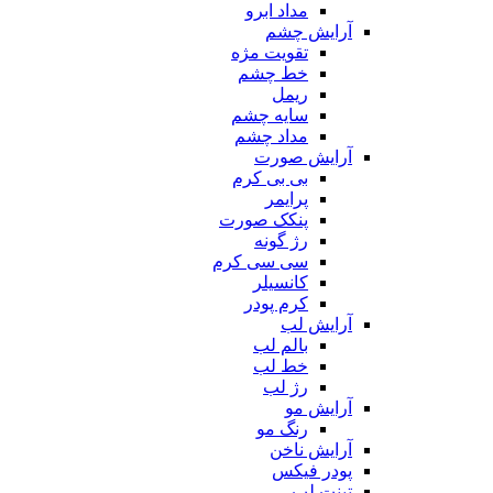
مداد ابرو
آرایش چشم
تقویت مژه
خط چشم
ریمل
سایه چشم
مداد چشم
آرایش صورت
بی بی کرم
پرایمر
پنکک صورت
رژ گونه
سی سی کرم
کانسیلر
کرم پودر
آرایش لب
بالم لب
خط لب
رژ لب
آرایش مو
رنگ مو
آرایش ناخن
پودر فیکس
تینت لب