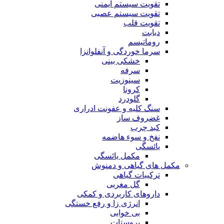
تقویت سیستم ایمنی
تقویت سیستم عصبی
تقویت قلب
دیابت
روماتیسم
سرما خوردگی و آنفلوانزا
خشکی بینی
سرفه
سینوزیت
کرونا
گلودرد
سنگ کلیه و عفونت ادراری
غضروف ساز
کبد چرب
نفخ و سوء هاضمه
یائسگی
مکمل یائسگی
مکمل های گیاهی و دمنوش
ترکیبات گیاهی
گل مغربی
داروهای کاربردی و کمکی
انرژی زا و رفع خستگی
بی خوابی
پروستات