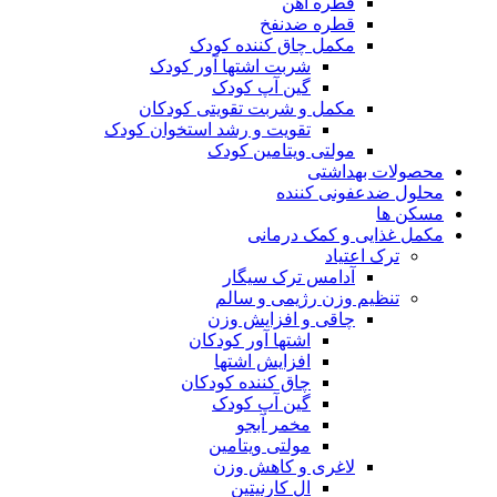
قطره آهن
قطره ضدنفخ
مکمل چاق کننده کودک
شربت اشتها آور کودک
گین آپ کودک
مکمل و شربت تقویتی کودکان
تقویت و رشد استخوان کودک
مولتی ویتامین کودک
محصولات بهداشتی
محلول ضدعفونی کننده
مسکن ها
مکمل غذایی و کمک درمانی
ترک اعتیاد
آدامس ترک سیگار
تنظیم وزن رژیمی و سالم
چاقی و افزایش وزن
اشتها آور کودکان
افزایش اشتها
چاق کننده کودکان
گین آپ کودک
مخمر آبجو
مولتی ویتامین
لاغری و کاهش وزن
ال کارنیتین